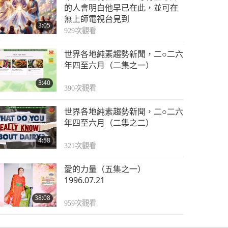
來自世界各地的素食趨
的人會明白他早已在此，並可在
勢新聞，二○二四年九
無上師電視台見到
3:05
月，三集之一
929
次觀看
2:24
4591
次觀看
世界各地純素趨勢新聞，二○二六
來自世界各地的素食趨
年四至六月（二集之一）
勢新聞，二○二四年九
3:40
月，三集之二
390
次觀看
1:48
4244
次觀看
世界各地純素趨勢新聞，二○二六
來自世界各地的素食趨
年四至六月（二集之二）
勢新聞，二○二四年九
4:58
月，三集之三
321
次觀看
2:27
4164
次觀看
愛的力量（五集之一）
世界各地純素趨勢新聞
1996.07.21
二○二四年十月 三集之
38:08
一
959
次觀看
3:55
4340
次觀看