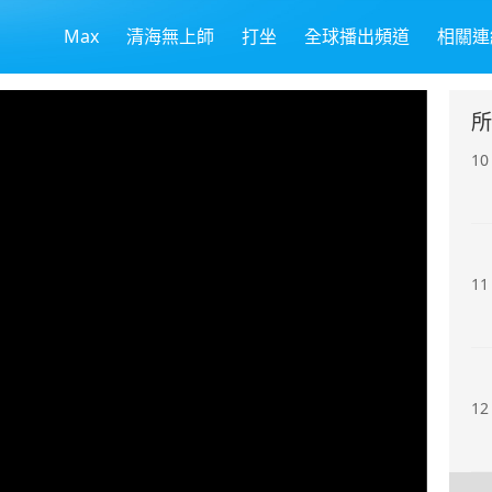
Max
清海無上師
打坐
全球播出頻道
相關連
9
所
10
11
12