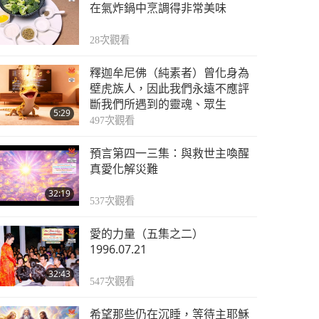
世界各地純素趨勢新聞
在氣炸鍋中烹調得非常美味
第十七集
28
次觀看
3:26
5487
次觀看
釋迦牟尼佛（純素者）曾化身為
世界各地純素趨勢新聞
壁虎族人，因此我們永遠不應評
第十八集
斷我們所遇到的靈魂、眾生
5:29
497
次觀看
3:28
5219
次觀看
預言第四一三集：與救世主喚醒
世界各地純素趨勢新聞
真愛化解災難
第十九集
32:19
537
次觀看
3:26
5467
次觀看
愛的力量（五集之二）
世界各地純素趨勢新聞
1996.07.21
第廿集
32:43
547
次觀看
3:27
6595
次觀看
希望那些仍在沉睡，等待主耶穌