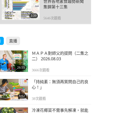
世界各地素食趨勢新聞
集錦第十三集
3:39
5646
次觀看
世界各地素食趨勢新聞
集錦第十四集
新
直播
2:47
5737
次觀看
ＭＡＰＡ對師父的提問（二集之
世界各地素食趨勢新聞
二） 2026.08.03
集錦第十五集
26:55
3666
次觀看
3:49
5651
次觀看
「持純素：無須再質問自己的良
世界各地純素趨勢新聞
心！」
第十六集
1:52
38
次觀看
3:13
5655
次觀看
冷凍花椰菜不需事先解凍，就能