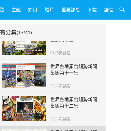
世界素食趨勢新聞集錦
第九集
結
主題
節目
短片
重要訊息
下載
語言
4:48
6544
次觀看
有分集
(13/41)
世界各地素食趨勢新聞
集錦第十集
4:44
6112
次觀看
世界各地素食趨勢新聞
集錦第十一集
3:13
5966
次觀看
世界各地素食趨勢新聞
集錦第十二集
3:50
5895
次觀看