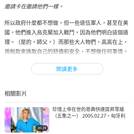
26:03
邀請卡在邀請他們一樣。
師徒之間
2022-03-15
5937
次觀看
所以政府什麼都不想做，但一些退伍軍人，甚至在美
國，他們進入烏克蘭加入戰鬥，因為他們明白這個道
理。（是的，師父。）而那些大人物們，高高在上，
用稅款來換取自己的舒適和安全，不想做任何事情。
噢，真丟人！多麼可恥。（是的。）
雖然，我不知道
閱讀更多
這些人將去哪裡，我不認為任何天堂會接受他們。儘
管天堂的原則是不殺生，但也不能讓其他人殺害他
人，不是嗎？
（確實如此，師父。）（是的，師
相關影片
父。）
珍惜上帝在世的恩典快速提昇等級
他們不用打仗，他們只需出聲恫嚇。就像那個我講過
（五集之一） 2005.02.27，匈牙利
的蛇族人的故事。
有一個蛇族人，他曾經咬人並造成
36:39
麻煩。但某天，有一位瑜伽大師教他不暴力的原則，