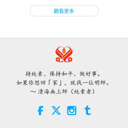
關於地球的古預言
2026-08-09
625
次觀看
麼為何對方能嚇到你，你卻不能嚇唬他？（是。）
37:16
觀看更多
師徒之間
2019-09-01
8718
次觀看
而且你們的人口更多。你們更大，有很多盟友與你們
愛的力量（五集之二） 1996.07.21
同在。這一點我就不明白了，（是的，師父。）除了
《楞嚴經》：想陰魔境（八集之一）
2018.12.28
不尊重。我無法尊重這種所謂的紳士；沒用的，一無
32:43
師徒之間
2026-08-09
644
次觀看
是處。一無是處的人。難怪川普遠離他們。他知道。
38:17
（是的。）他聞到了。（是。）只是個虛有其名的組
師徒之間
2019-08-24
11389
次觀看
希望那些仍在沉睡，等待主耶穌的人
織，但沒做什麼真正的好事。
會明白他早已在此，並可在無上師電
佛教故事：行善與持五戒之功德與梵
視台見到
持純素、保持和平、做好事。
天請法（十集之一） 2015.08.03
好吧。我查一下是否還有別的要說。噢，這意味著他
3:05
如果你想回「家」，就找一位明師。
焦點新聞
2026-08-08
954
次觀看
們同意。他們就讓普丁為所欲為。不是俄羅斯。我們
32:56
～ 清海無上師（純素者）
甚至不能說俄羅斯，（是的。）因為俄羅斯人民什麼
師徒之間
2019-08-14
9489
次觀看
世界各地純素趨勢新聞，二○二六年
都不知道。（是的，確實如此。）也許直到現在，他
四至六月（二集之一）
照顧街友一如家人（四集之一）
們知道的甚至更少。他們只說是特別行動，「按計畫
2019.03.10
3:40
順利進行」。（是的，師父。）利用這一切謊言。天
短片
2026-08-08
398
次觀看
36:31