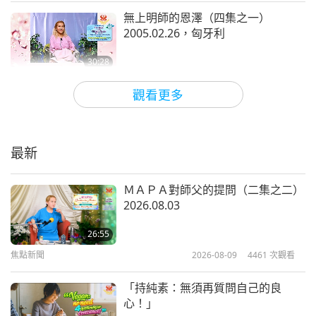
恫嚇。
（是的，師父。）
正如我說的，他們也可以部
無上明師的恩澤（四集之一）
署軍隊大過普丁的—因為他們的國家數量更多勝過普
2005.02.26，匈牙利
丁—又在烏克蘭的邊境上。只是為了恫嚇。
（是。）
30:28
預防作用。這樣一來，如果俄羅斯想入侵烏克蘭，就
師徒之間
2019-09-21
12133
次觀看
會三思而行。他們卻無所作為，什麼都沒做。讓所有
觀看更多
的一切都為俄羅斯的到來敞開大門，彷彿已經用一張
獨處帶來專注與快樂（三集之一）
2019.04.04
邀請卡在邀請他們一樣。
（是，的確如此。）（是
最新
的，師父。）
33:56
師徒之間
2019-09-18
11635
次觀看
北約、歐盟和全世界的不行動，也在充當幫兇，
（是
ＭＡＰＡ對師父的提問（二集之二）
2026.08.03
的。）
與俄羅斯一起殺害烏克蘭人民。
（噢，的
佛教故事：〈微妙比丘尼緣品〉（五
集之一）2015.09.04
確。）是啊，還有什麼？（是的，確實如此。）
如果
26:55
焦點新聞
2026-08-09
4461
次觀看
你看到一些強盜進入你的鄰居家，搶劫他們，毆打他
31:56
們，而你卻什麼都不做，你難道不是同夥嗎？
（是
師徒之間
2019-09-13
8107
次觀看
「持純素：無須再質問自己的良
的，是同夥。）
這意味著你支持那個人。不管你說什
心！」
打禪的莫大利益（二集之一）