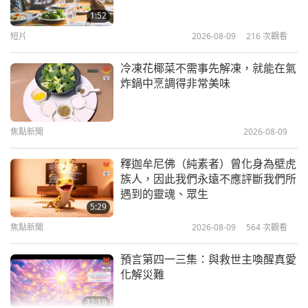
麼。
（確實如此，師父。）
所以，我不曉得整個世界
2019.04.10
1:52
怎麼對得起他們自己的良心。我真的感到非常厭惡這
短片
2026-08-09
216
次觀看
34:52
種心態。
（是的，師父。）而且他們也不弱。他們有
師徒之間
2019-09-11
8725
次觀看
冷凍花椰菜不需事先解凍，就能在氣
軍隊。（的確是。）北約應該是在全世界中在同一陣
炸鍋中烹調得非常美味
獲得靈修功德的方法（四集之一）
線的強大盟友。（是的。）甚至美國也是一個北約成
2005.02.26，匈牙利
員。那麼，所有的北約成員是為了什麼？軟弱的人，
焦點新聞
2026-08-09
35:16
只是花稅收的錢，就為了得到那個地位，說大話。
師徒之間
2019-09-07
11947
次觀看
釋迦牟尼佛（純素者）曾化身為壁虎
天啊，他們不知道。他們也會下地獄。因為他們並沒
族人，因此我們永遠不應評斷我們所
時時保持謙卑心（二集之一）
有做任何好事。他們只是在索取，而不是給予。
（是
遇到的靈魂、眾生
2019.03.17
5:29
的，師父。）
一樣。與同謀者一樣。和侵略者一樣。
焦點新聞
2026-08-09
564
次觀看
39:07
嗯，比較少，少一點，當然了。
但當你無所作為，這
師徒之間
2019-09-05
7401
次觀看
意味著你也在幫助侵略者。
（是的，師父。）當你可
預言第四一三集：與救世主喚醒真愛
化解災難
以，但你沒做。（是的。）如果你不能，那就是另外
佛教故事：梵天請法（四集之一）
2015.08.04
一回事了。但你擁有一切。你甚至有自己的核武。那
32:19