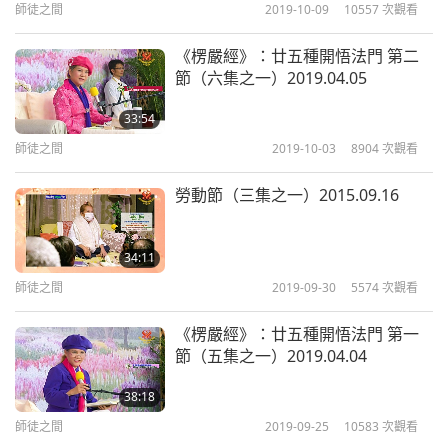
師徒之間
2019-10-09
10557
次觀看
從此以後，他不再想咬任何人了。他就只待在他的洞
穴裡，不去打擾任何人。但孩子們看到他變得溫順
《楞嚴經》：廿五種開悟法門 第二
節（六集之一）2019.04.05
了，他們就揪住他的尾巴，他們毆打他之類的。而當
大師回來的時候，看到他全身瘀青，大師問：「你怎
33:54
麼了？」於是蛇族人說：「孩子們，他們毆打我。因
師徒之間
2019-10-03
8904
次觀看
為他們看到我沒有反應。（是的。）而且我已經很久
勞動節（三集之一）2015.09.16
沒有咬任何人了。」於是，大師說：「我教你不要咬
人，但我沒有告訴你不發出嘶嘶聲。」（是的。）意
34:11
思是用你的戰術來嚇唬人，（是的，師父。）來嚇唬
師徒之間
2019-09-30
5574
次觀看
別人。（的確是。）你也要保護自己。（是的，師
《楞嚴經》：廿五種開悟法門 第一
父。）
節（五集之一）2019.04.04
所以烏克蘭人，他們不應該陷入這一場可怕的戰爭，
38:18
若世界早些做出反應。
（是的。）
若他們早一點出聲
師徒之間
2019-09-25
10583
次觀看