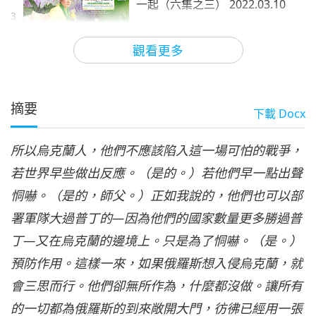
一起（六集之三） 2022.03.10
3
28:56
觀看更多
師徒之間
2022-03-12
6694
次觀看
世界各國政府必須與烏克蘭站在
一起（六集之四） 2022.03.10
摘要
下載
Docx
4
27:29
所以烏克蘭人，他們不應該陷入這一場可怕的戰爭，
師徒之間
2022-03-13
6282
次觀看
若世界早些做出反應。（是的。）若他們早一點出聲
世界各國政府必須與烏克蘭站在
恫嚇。（是的，師父。）正如我說的，他們也可以部
一起（六集之五） 2022.03.06
5
署軍隊大過普丁的—因為他們的國家數量更多勝過普
26:05
丁—又在烏克蘭的邊境上。只是為了恫嚇。（是。）
師徒之間
2022-03-14
6048
次觀看
預防作用。這樣一來，如果俄羅斯想入侵烏克蘭，就
世界各國政府必須與烏克蘭站在
會三思而行。他們卻無所作為，什麼都沒做。讓所有
一起（六集之六） 2022.03.06
的一切都為俄羅斯的到來敞開大門，彷彿已經用一張
6