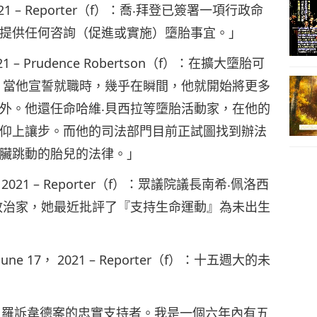
 29， 2021 – Reporter（f）：喬‧拜登已簽署一項行政命
提供任何咨詢（促進或實施）墮胎事宜。」
 2021 – Prudence Robertson（f）：在擴大墮胎可
，當他宣誓就職時，幾乎在瞬間，他就開始將更多
外。他還任命哈維‧貝西拉等墮胎活動家，在他的
仰上讓步。而他的司法部門目前正試圖找到辦法
臟跳動的胎兒的法律。」
 28， 2021 – Reporter（f）：眾議院議長南希‧佩洛西
政治家，她最近批評了『支持生命運動』為未出生
 – June 17， 2021 – Reporter（f）：十五週大的未
胎的）羅訴韋德案的忠實支持者。我是一個六年內有五