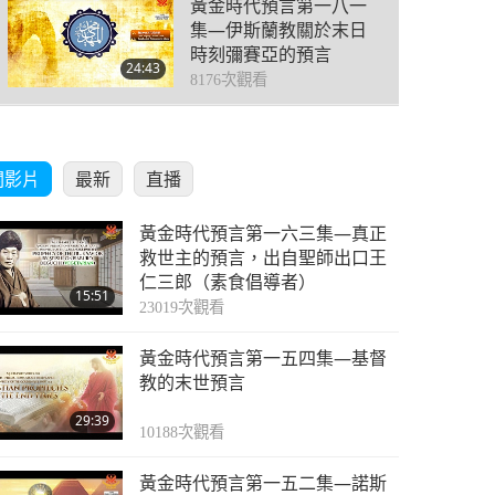
黃金時代預言第一八一
集—伊斯蘭教關於末日
時刻彌賽亞的預言
24:43
8176
次觀看
黃金時代預言第一八二
集—伊斯蘭教關於末日
關影片
最新
直播
時刻彌賽亞的預言
21:01
11310
次觀看
黃金時代預言第一六三集—真正
黃金時代預言第一八三
救世主的預言，出自聖師出口王
集—伊斯蘭教關於末日
仁三郎（素食倡導者）
15:51
時刻彌賽亞的預言
23019
次觀看
24:09
8339
次觀看
黃金時代預言第一五四集—基督
黃金時代預言第一八四
教的末世預言
集—伊斯蘭教關於末日
29:39
時刻彌賽亞的預言
10188
次觀看
26:51
8728
次觀看
黃金時代預言第一五二集—諾斯