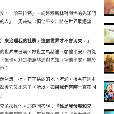
10
安。「哈茲拉特」一詞是穆斯林對開悟的先知們
的人」，馬赫迪（願他平安）將在世界最絕望
11
）來治理我的社群，這個世界才不會消失。」
的世界末日前，救世主馬赫迪（願他平安）將從
，但也可能是指馬赫迪與先知（祝他平安）屬於
示：
12
像河流一樣，它在某處的地下流淌，接著在別處
然後它又出來了。
所以，如果我們有時一直在同
」
兄弟來找他。耶穌回答說：
『誰是我母親和兄