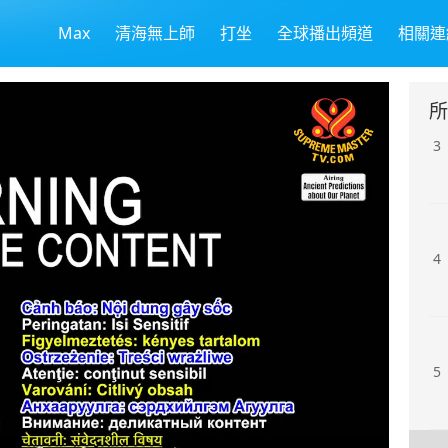
Max
清海無上師
打坐
全球播出頻道
相關連
2
所
3
4
5