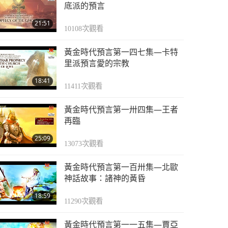
黃金時代預言第一八五
底派的預言
集—伊斯蘭教關於末日
21:51
時刻彌賽亞的預言
10108
次觀看
25:32
9932
次觀看
黃金時代預言第一四七集—卡特
黃金時代預言第一八六
里派預言愛的宗教
集—伊斯蘭教關於末日
18:41
時刻彌賽亞的預言
11411
次觀看
24:06
8397
次觀看
黃金時代預言第一卅四集—王者
黃金時代預言第一八七
再臨
集—伊斯蘭教關於末日
25:09
時刻彌賽亞的預言
13073
次觀看
25:10
12002
次觀看
黃金時代預言第一百卅集—北歐
神話故事：諸神的黃昏
18:59
11290
次觀看
黃金時代預言第一一五集—賈亞