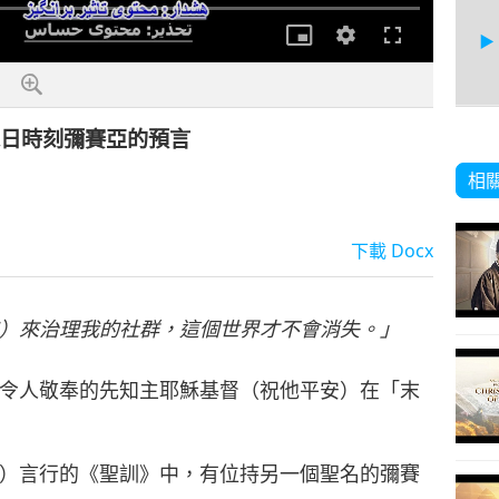
解
析
度
末日時刻彌賽亞的預言
7
相
下載
Docx
8
）來治理我的社群，這個世界才不會消失。」
令人敬奉的先知主耶穌基督（祝他平安）在「末
9
）言行的《聖訓》中，有位持另一個聖名的彌賽