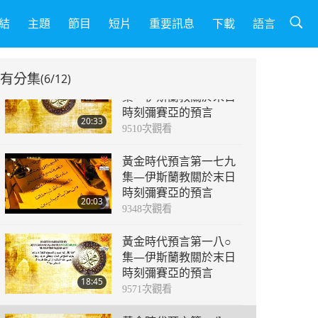
黃金時代預言第一七七
集—伊斯蘭教預言關於
結
主題
節目
短片
重要訊息
下載
語言
末日時刻的彌賽亞
20:43
12916
次觀看
有分集
(6/12)
黃金時代預言第一七八
集—伊斯蘭教關於末日
時刻彌賽亞的預言
20:33
9510
次觀看
黃金時代預言第一七九
集—伊斯蘭教關於末日
時刻彌賽亞的預言
20:03
9348
次觀看
黃金時代預言第一八○
集—伊斯蘭教關於末日
時刻彌賽亞的預言
18:45
9571
次觀看