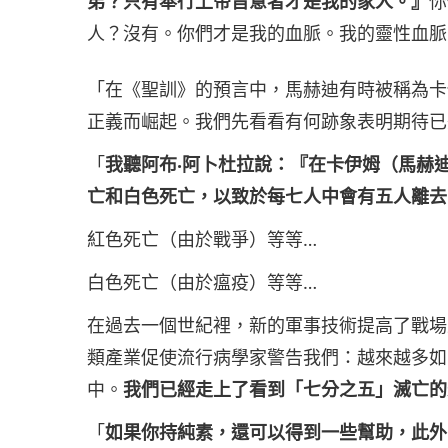
弟？只有奉行上帝旨意者才是我的家人。』
你
人？沒有。你們才是我的血脈。我的靈性血脈
「在《聖訓》的預言中，馬赫迪有時被稱為卡
正義而崛起。我們先看看有何跡象表明期待已
「
我聽阿布‧阿卜杜拉說：『在卡伊姆（馬赫
亡和白色死亡，以致於每七人中會有五人離去
紅色死亡（由於戰爭）等等…
白色死亡（由於瘟疫）等等…
在過去一個世紀裡，新的軍事技術提高了戰場
類產業促使流行病學家警告我們：越來越多如
中。
我們已經走上了看到「七分之五」滅亡的
「
如果你持純素，還可以得到一些幫助，此外