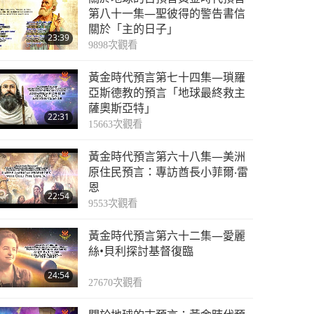
第八十一集—聖彼得的警告書信
關於「主的日子」
23:39
9898
次觀看
黃金時代預言第七十四集—瑣羅
亞斯德教的預言「地球最終救主
薩奧斯亞特」
22:31
15663
次觀看
黃金時代預言第六十八集—美洲
原住民預言：專訪酋長小菲爾‧雷
恩
22:54
9553
次觀看
黃金時代預言第六十二集—愛麗
絲•貝利探討基督復臨
24:54
27670
次觀看