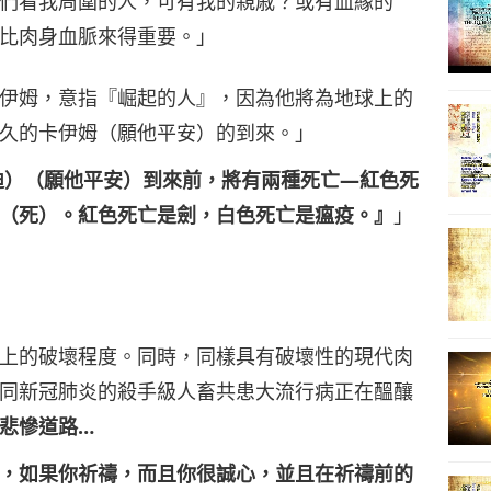
們看我周圍的人，可有我的親戚？或有血緣的
比肉身血脈來得重要。」
伊姆，意指『崛起的人』，因為他將為地球上的
久的卡伊姆（願他平安）的到來。」
迪）（願他平安）到來前，將有兩種死亡—紅色死
（死）。紅色死亡是劍，白色死亡是瘟疫。』
」
上的破壞程度。同時，同樣具有破壞性的現代肉
同新冠肺炎的殺手級人畜共患大流行病正在醞釀
悲慘道路…
，如果你祈禱，而且你很誠心，並且在祈禱前的