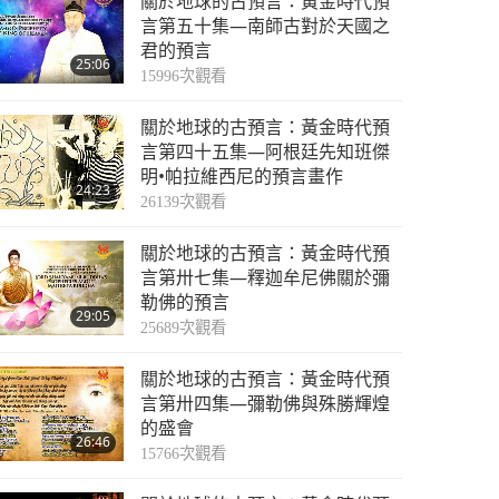
關於地球的古預言：黃金時代預
言第五十集—南師古對於天國之
君的預言
25:06
15996
次觀看
關於地球的古預言：黃金時代預
言第四十五集—阿根廷先知班傑
明•帕拉維西尼的預言畫作
24:23
26139
次觀看
關於地球的古預言：黃金時代預
言第卅七集—釋迦牟尼佛關於彌
勒佛的預言
29:05
25689
次觀看
關於地球的古預言：黃金時代預
言第卅四集—彌勒佛與殊勝輝煌
的盛會
26:46
15766
次觀看