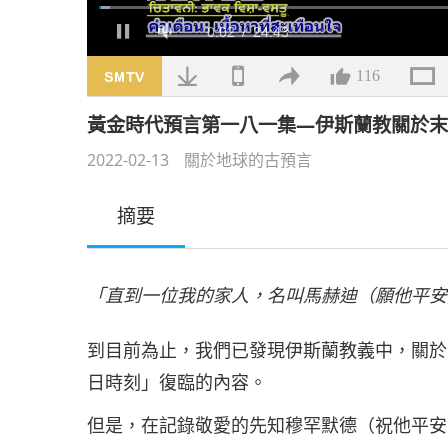
載
入
/
靜
完
音
畢
:
1.40%
116
黃金時代預言第一八一集—伊斯蘭教關於
2022-02-13
關於地球的古預言
摘要
「直到一位我的家人，名叫馬赫迪（願他平安
到目前為止，我們已發現伊斯蘭教義中，關於
日時刻」復臨的內容。
但是，在記錄敬愛的先知穆罕默德（祝他平安