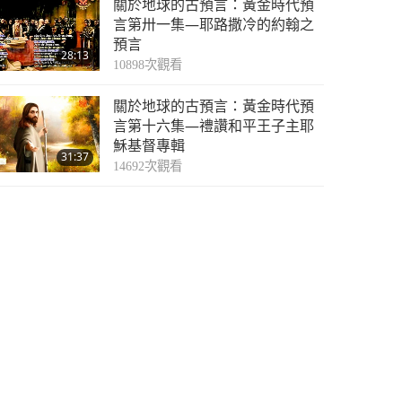
關於地球的古預言：黃金時代預
言第卅一集—耶路撒冷的約翰之
預言
28:13
10898
次觀看
關於地球的古預言：黃金時代預
言第十六集—禮讚和平王子主耶
穌基督專輯
31:37
14692
次觀看