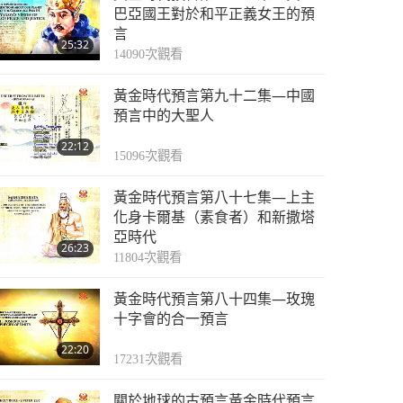
巴亞國王對於和平正義女王的預
言
25:32
14090
次觀看
黃金時代預言第九十二集—中國
預言中的大聖人
22:12
15096
次觀看
黃金時代預言第八十七集—上主
化身卡爾基（素食者）和新撒塔
亞時代
26:23
11804
次觀看
黃金時代預言第八十四集—玫瑰
十字會的合一預言
22:20
17231
次觀看
關於地球的古預言黃金時代預言