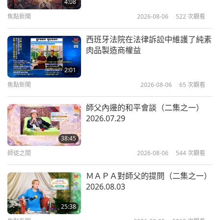
他們應該明瞭，人生是多麼寂寞。當你執起我的手，
4:08
19:32
焦點新聞
2026-08-06
522
次觀看
生命才再現生機。我也明白，人生會何等孤寂。陰影
清海無上師（純素者）之歌曲、樂曲、詩集
2023-02-25
12708
次觀看
與演唱
緊隨於我，黑夜纏繞著我。但我不會因暮色而消沉，
西班牙法院在法律訴訟中維護了純素
清海無上師（純素者）演唱歌
因為此刻有你相伴。而你也愛戀著我。你所思所想都
肉品製造商權益
曲、創作樂曲與詩集（多集系列
10
節目第十集）
是為了我，你解救我的靈魂。我很高興你所做的一
2:01
21:56
切。人生如書何其短暫，一頁篇章讀過，另一個世界
焦點新聞
2026-08-06
65
次觀看
清海無上師（純素者）之歌曲、樂曲、詩集
2023-04-20
12878
次觀看
與演唱
已然在那裡，這就是我的信仰。」
師父內邊的和平會談（二集之一）
清海無上師（純素者）演唱歌曲
2026.07.29
創作樂曲與詩集（多集系列節目
11
第十一集）
38:45
25:13
師徒之間
2026-08-06
544
次觀看
清海無上師（純素者）之歌曲、樂曲、詩集
2023-06-29
13159
次觀看
與演唱
ＭＡＰＡ對師父的提問（二集之一）
清海無上師（純素者）演唱歌曲
2026.08.03
創作樂曲與詩集（多集系列節目
12
第十二集）
25:38
18:16