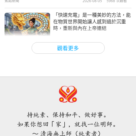
焦點新聞
2026-08-05
5968
次觀看
清海無上師（純素者）之歌曲、樂曲、詩集
2023-08-26
12054
次觀看
與演唱
「快速充電」是一種美妙的方法，能
清海無上師（純素者）演唱歌曲
在物質世界開始讓人感到過於沉重
創作樂曲與詩集（多集系列節目
時，重新與內在上帝連結
13
第十三集）
3:46
18:53
焦點新聞
2026-08-05
1057
次觀看
清海無上師（純素者）之歌曲、樂曲、詩集
2023-09-28
11992
次觀看
觀看更多
與演唱
一位鳥族人的感人之歌 2026.07.24
清海無上師（純素者）演唱歌曲
創作樂曲與詩集（多集系列節目
14
第十四集）
42:41
26:41
師徒之間
2026-08-05
822
次觀看
清海無上師（純素者）之歌曲、樂曲、詩集
2023-11-03
12585
次觀看
與演唱
欣喜得知這位上帝弟子的善舉與愛心
清海無上師（純素者）之歌曲、
風範獲得學校社群的讚賞
樂曲、詩集與演唱（多集系列節
15
目第十五集）
持純素、保持和平、做好事。
4:31
24:26
如果你想回「家」，就找一位明師。
焦點新聞
2026-08-04
1081
次觀看
清海無上師（純素者）之歌曲、樂曲、詩集
2023-12-09
11567
次觀看
～ 清海無上師（純素者）
與演唱