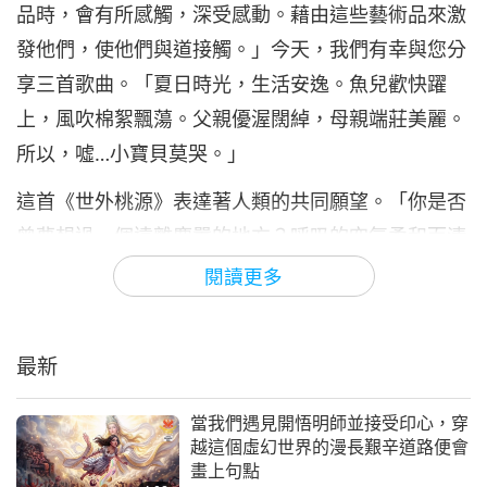
品時，會有所感觸，深受感動。藉由這些藝術品來激
6
節目第六集）
17:23
發他們，使他們與道接觸。」今天，我們有幸與您分
清海無上師（純素者）之歌曲、樂曲、詩集
2022-10-13
15394
次觀看
享三首歌曲。「夏日時光，生活安逸。魚兒歡快躍
與演唱
上，風吹棉絮飄蕩。父親優渥闊綽，母親端莊美麗。
清海無上師（純素者）演唱歌
曲、創作樂曲與詩集（多集系列
所以，噓…小寶貝莫哭。」
7
節目第七集）
19:50
這首《世外桃源》表達著人類的共同願望。「你是否
清海無上師（純素者）之歌曲、樂曲、詩集
2022-11-24
14758
次觀看
曾夢想過一個遠離塵囂的地方？呼吸的空氣柔和而清
與演唱
新，孩子們在綠色原野裡嬉戲，一個你在睡夢中不再
閱讀更多
清海無上師（純素者）演唱歌
曲、創作樂曲與詩集（多集系列
聽到槍聲轟隆的地方。你是否曾夢想過一個遠離塵囂
8
節目第八集）
的地方？那裡沒有凜冽的冬風吹襲，萬物皆可自在發
20:44
最新
展，一個你在睡夢中不再聽到槍聲轟隆的地方。」
清海無上師（純素者）之歌曲、樂曲、詩集
2023-01-11
13857
次觀看
與演唱
現在讓我們來欣賞《我是如此愛你》。「我是如此愛
當我們遇見開悟明師並接受印心，穿
清海無上師（純素者）演唱歌
越這個虛幻世界的漫長艱辛道路便會
曲、創作樂曲與詩集（多集系列
你…人們問我是如何活至今日，我也不知所以。我想
畫上句點
9
節目第九集）