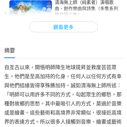
清海無上師（純素者）演唱歌
曲、創作樂曲與詩集（多集系列
3
節目第三集）
19:57
觀看更多
清海無上師（純素者）之歌曲、樂曲、詩集
2022-01-01
17017
次觀看
與演唱
清海無上師（純素者）演唱歌
曲、創作樂曲與詩集（多集系列
摘要
4
節目第四集）
21:44
自亙古以來，開悟明師降生地球提昇並救度芸芸眾
清海無上師（純素者）之歌曲、樂曲、詩集
2022-06-03
16018
次觀看
與演唱
生。他們是至高加持的化身，任何人以任何方式有幸
清海無上師（純素者）演唱歌
與他們結緣皆得享殊勝加持，誠如清海無上師所述：
曲、創作樂曲與詩集（多集系列
5
節目第五集）
「明師可以用許多不同的方式，勾起眾生的鄉愁。那
20:50
種對故鄉的思愁。其中最吸引人的方式，莫過於音樂
清海無上師（純素者）之歌曲、樂曲、詩集
2022-09-03
15674
次觀看
或是繪畫。這些藝術和高境界非常類似，很接近高境
與演唱
清海無上師（純素者）演唱歌
界的表達方式。所以很多人接觸到音樂、繪畫或藝術
曲、創作樂曲與詩集（多集系列