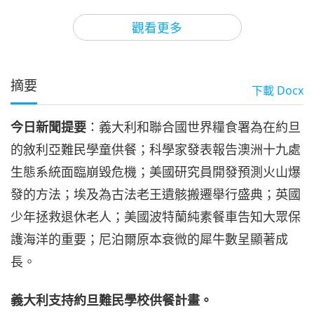
3
29:45
觀看更多
焦點新聞
2021-05-03
2876
次觀看
焦點新聞
摘要
下載
Docx
4
35:25
今日新聞提要
：義大利和聯合國世界糧食署為在約旦
焦點新聞
2021-05-04
3324
次觀看
的敘利亞難民學童供餐；科學家發表報告澳洲十九處
焦點新聞
生態系統面臨崩毀危機；美國研究員開發預測火山爆
發的方法；埃及為古法老王遺骸搬遷舉行盛典；英國
5
32:09
少年拯救退休老人；美國波特蘭純素餐車告知大眾保
焦點新聞
2021-05-05
3139
次觀看
護海洋的重要；尼泊爾原本衰微的犀牛數呈顯著成
長。
焦點新聞
6
義大利支持約旦難民學校供餐計畫。
33:34