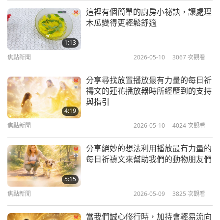
這裡有個簡單的廚房小祕訣，讓處理
統可能難以修復。該研究涵蓋如：遠北昆士蘭熱帶雨
焦點新聞
木瓜變得更輕鬆舒適
林和大堡礁著名地區，以及較不為人知的如：卡奔塔
10
1:13
利亞灣紅樹林和金合歡林區。生態系統會崩毀是因嚴
34:29
焦點新聞
2026-05-10
3067
次觀看
重傷害導致變化，進而影響整個棲息地，造成豐富多
焦點新聞
2021-05-10
3038
次觀看
樣的動植物數量銳減使其相互依存的關係失衡。除了
分享尋找放置播放最有力量的每日祈
焦點新聞
禱文的蓮花播放器時所經歷到的支持
全球暖化，也提及區域人類活動造成不良影響如：清
與指引
空土地為畜牧草地使十個生態系統退化。感謝參與研
11
4:19
29:25
究的科學家發表令人眼界大開的報導。在上帝慈憫
焦點新聞
2026-05-10
4024
次觀看
焦點新聞
2021-05-11
2939
次觀看
中，願保護地球成為首要任務，開始迅速採行擁護地
分享絕妙的想法利用播放最有力量的
球的純素生活方式。
焦點新聞
每日祈禱文來幫助我們的動物朋友們
12
5:15
稍後報導
，美國研究員開發預測火山活動的方法。我
40:30
焦點新聞
2026-05-09
3825
次觀看
們要來感謝辛勤的地毯清潔人員，他們以吸塵器、洗
焦點新聞
2021-05-12
2939
次觀看
滌劑和熱水吸附髒污或乾洗等方法，除去居家和辦公
當我們誠心修行時，加持會輕易流向