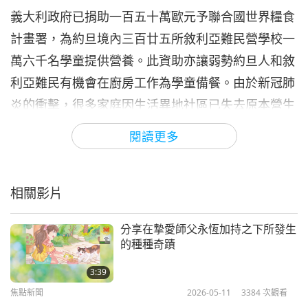
義大利政府已捐助一百五十萬歐元予聯合國世界糧食
焦點新聞
2021-05-06
3258
次觀看
計畫署，為約旦境內三百廿五所敘利亞難民營學校一
焦點新聞
萬六千名學童提供營養。此資助亦讓弱勢約旦人和敘
7
利亞難民有機會在廚房工作為學童備餐。由於新冠肺
29:44
炎的衝擊，很多家庭因生活異地社區已失去原本營生
焦點新聞
2021-05-07
2860
次觀看
的收入，取得食物也變得更加困難。學校供餐計畫協
閱讀更多
焦點新聞
助孩童得以繼續就學提高入學率。義大利是光耀世界
公共衛生保護領導獎得主。謹獻上誠摯感謝予義大利
8
31:21
相關影片
和世界糧食計畫署，感謝您的愛心協助。在阿拉慈憫
焦點新聞
2021-05-08
2950
次觀看
下，願約旦所有勤奮學生有豐富機會迎接光明未來。
分享在摯愛師父永恆加持之下所發生
焦點新聞
的種種奇蹟
研究警告澳洲生態體系可能崩解。
9
3:39
澳洲三十八位科學家對該國珊瑚礁和南極大陸升高警
33:25
焦點新聞
2026-05-11
3384
次觀看
訊，表示此區廿個生態系統中十九個遭破壞的生態系
焦點新聞
2021-05-09
3268
次觀看