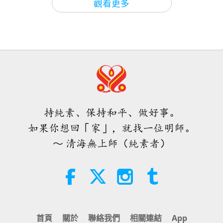
觀看更多
32:33
焦點新聞
2026-05-03
3323
次觀看
唐敏．佛萊（純素者）：為更仁慈的
焦點新聞
2021-05-19
2939
次觀看
埃及舉行盛典重新安置廿二位法老王。
世界播下種子（二集之一）
南韓在高中推行動物公民福利教育
焦點新聞
埃及近期將古代國王皇后遷移至埃及首都開羅新落成
19:47
20
的埃及國家文明博物館，更為此舉行隆重輝煌儀式，
素食菁英
2026-08-06
73
次觀看
1:31
48:51
向該國偉大的歷史致敬。搬遷古代統治者遺骸時是以
焦點新聞
2026-05-03
3047
次觀看
師父內邊的和平會談（二集之一）
焦點新聞
2021-05-20
2774
次觀看
特製車輛運送，遺骸裝入充滿氮氣的箱內確保安全並
2026.07.29
深情的禮讚獻給世尊—釋迦牟尼佛
將於新博物館展出。其中法老王拉美西斯二世在位六
焦點新聞
持純素、保持和平、做好事。
（純素者），他降臨世間是無量福
38:45
報，惠及一切眾生
十七年，簽定了有史以來第一個和平協定。運送隊伍
如果你想回「家」，就找一位明師。
21
師徒之間
2026-08-06
1153
次觀看
3:57
～ 清海無上師（純素者）
以法老王的年代依序進行，伴隨藝術表演和燈光秀
46:08
焦點新聞
2026-05-03
3375
次觀看
西班牙法院在法律訴訟中維護了純素
等。埃及是光耀世界和平領導獎暨地球保育領導獎得
焦點新聞
2021-05-21
2936
次觀看
肉品製造商權益
透過積極的行動來榮耀上帝的恩賜是
主。太棒了，埃及，安排如此美麗的活動。在神聖庇
焦點新聞
真正人性美德和信仰上帝的激勵典範
2:01
佑下，願開明的過往輝煌啟迪我們發現自己內在天堂
22
焦點新聞
2026-08-06
417
次觀看
3:42
的珍寶。
1:05:31
首頁
關於
聯絡我們
相關連結
App
焦點新聞
2026-05-02
3174
次觀看