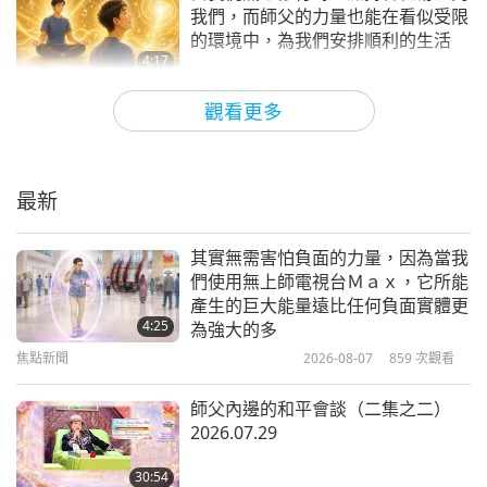
焦點新聞
我們，而師父的力量也能在看似受限
室地毯的灰塵與污漬。稍後回來觀賞更多發人深省的
的環境中，為我們安排順利的生活
報導，就在無上師電視台！當個英雄=吃純素（=拯救
13
4:17
39:52
世界）
焦點新聞
2026-05-08
3770
次觀看
觀看更多
焦點新聞
2021-05-13
2862
次觀看
您好，令人驚喜的觀眾，我是純素的金絲猴努比。您
恭喜波塔瓦「愛家」成立一週年！
焦點新聞
知道為何人們對我如此瘋狂嗎？因為我吃全素！
今日
最新
和您分享手工藝妙方。
教您製作膝上托盤桌，可用來
14
4:32
41:02
寫功課、當塗色桌或用來吃點心！先割下長方形紙箱
焦點新聞
2026-05-07
3034
次觀看
其實無需害怕負面的力量，因為當我
焦點新聞
2021-05-14
2915
次觀看
開闔紙板的部分。把紙箱側放用黏膠將剛割下的長紙
們使用無上師電視台Ｍａｘ，它所能
靈性修持能為每一個靈魂帶來平安、
產生的巨大能量遠比任何負面實體更
板黏於紙箱底部。再用布膠帶強化底部紙板加強托盤
焦點新聞
智慧，以及諸多的加持力，而這也正
4:25
為強大的多
是我們此生所能做的最重要事情
面的支撐度。將箱子倒放，如此一來開口就朝下了。
15
焦點新聞
2026-08-07
859
次觀看
4:38
用鉛筆畫桌子的四腳位置，再以美工刀切除多餘部
33:20
焦點新聞
2026-05-07
3413
次觀看
師父內邊的和平會談（二集之二）
分。最後為托盤桌上漆，加上自己喜愛的創意圖案。
焦點新聞
2021-05-15
3089
次觀看
2026.07.29
分享在原住民族群間推廣純素蔬食
等油漆乾了，再用透明布膠帶一條一條黏在托盤桌
焦點新聞
時，親身見證到的恩典與轉化奇蹟
30:54
上，這樣鉛筆或色筆的污漬即能輕易擦拭乾淨。感謝