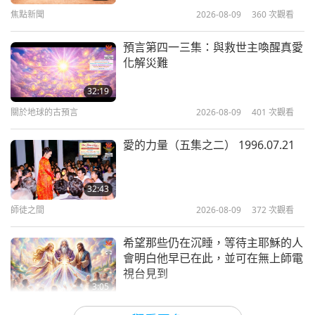
焦點新聞
2026-08-09
360
次觀看
13:01
藝術與靈性
2021-09-22
4188
次觀看
預言第四一三集：與救世主喚醒真愛
化解災難
與清海無上師（純素者）共度難忘的
中秋慶典（八集之一）
32:19
關於地球的古預言
2026-08-09
401
次觀看
17:15
藝術與靈性
2021-09-13
6543
次觀看
愛的力量（五集之二） 1996.07.21
石頭畫家（四集之一）
32:43
師徒之間
2026-08-09
372
次觀看
17:15
藝術與靈性
2021-09-09
7754
次觀看
希望那些仍在沉睡，等待主耶穌的人
會明白他早已在此，並可在無上師電
視台見到
3:05
焦點新聞
2026-08-08
869
次觀看