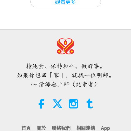
觀看更多
世界各地純素趨勢新聞，二○二六年
四至六月（二集之一）
3:40
短片
2026-08-08
331
次觀看
世界各地純素趨勢新聞，二○二六年
四至六月（二集之二）
持純素、保持和平、做好事。
4:58
如果你想回「家」，就找一位明師。
短片
2026-08-08
295
次觀看
～ 清海無上師（純素者）
愛的力量（五集之一） 1996.07.21
38:08
師徒之間
2026-08-08
882
次觀看
首頁
關於
聯絡我們
相關連結
App