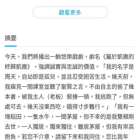
14:27
觀看更多
藝術與靈性
2021-03-23
4787
次觀看
屬於凱撒的終歸凱撒（五集之
四）
摘要
4
17:04
今天，我們將播出一齣悠樂戲劇，劇名《屬於凱撒的
藝術與靈性
2021-04-01
4869
次觀看
終歸凱撒》，強調誠實與忠誠的價值。「我的名字是
屬於凱撒的終歸凱撒（五集之
周天，自幼即是孤兒，並且忍受困苦生活。幾天前，
五）
5
我窺見一間課室並聽了聖賢之言。不由自主的偷了幾
15:55
本書，被我主人（老板）狠揍一頓。我逃跑了，但無
藝術與靈性
2021-04-08
4514
次觀看
處可去。幾天沒東西吃，餓得寸步難行。」「我有一
塊稻田，一隻水牛，一間茅屋，但不幸的是我雙親剛
去世。一人獨居，獨來獨往。雖居茅屋，但我有崇高
抱負。若您不介意，請留下來和我同住。您比我年