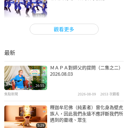
13:29
藝術與靈性
2021-10-12
4383
次觀看
觀看更多
莫茲達赫亞瑪爾扎德女士：阿富汗女
性之聲
最新
16:06
藝術與靈性
2021-10-06
5346
次觀看
ＭＡＰＡ對師父的提問（二集之二）
2026.08.03
恩典與感恩：歡慶無上師電視台四週
年慶（三集之一）
26:55
焦點新聞
2026-08-09
2653
次觀看
13:23
藝術與靈性
2021-10-01
9552
次觀看
釋迦牟尼佛（純素者）曾化身為壁虎
族人，因此我們永遠不應評斷我們所
阿富汗婦女管弦樂團：祖赫拉（二集
遇到的靈魂、眾生
之一）
5:29