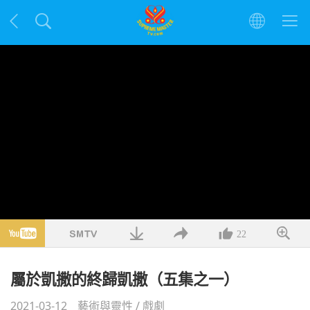
22
屬於凱撒的終歸凱撒（五集之一）
2021-03-12
藝術與靈性
/
戲劇