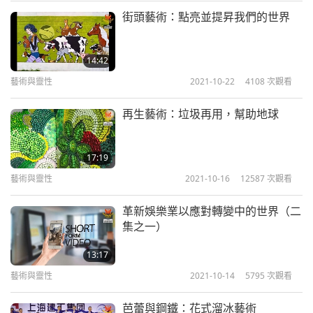
街頭藝術：點亮並提昇我們的世界
14:42
藝術與靈性
2021-10-22
4108
次觀看
再生藝術：垃圾再用，幫助地球
17:19
藝術與靈性
2021-10-16
12587
次觀看
革新娛樂業以應對轉變中的世界（二
集之一）
13:17
藝術與靈性
2021-10-14
5795
次觀看
芭蕾與鋼鐵：花式溜冰藝術