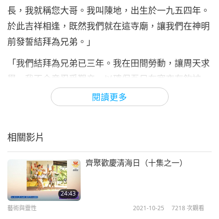
長，我就稱您大哥。我叫陳地，出生於一九五四年。
於此吉祥相逢，既然我們就在這寺廟，讓我們在神明
前發誓結拜為兄弟。」
「我們結拜為兄弟已三年。我在田間勞動，讓周天求
學，我不介意忍受艱辛，以確保吾兄在寒夜有夠被
子，穀物收成交替期間，他仍有米飯可食。足夠紙、
閱讀更多
筆、墨和衣物隨時備妥。為籌措旅費供他赴試，我願
用勞力換取借款。」「參見廣東總督。我長兄天哥，
相關影片
即將赴京趕考，請好心借我六百盾。」「周天將離開
應試，你一人在家可不孤寂？你何不賣地給我並留在
齊聚歡慶清海日（十集之一）
我府上工作？你就以工資償還所有債務…」
24:43
藝術與靈性
2021-10-25
7218
次觀看