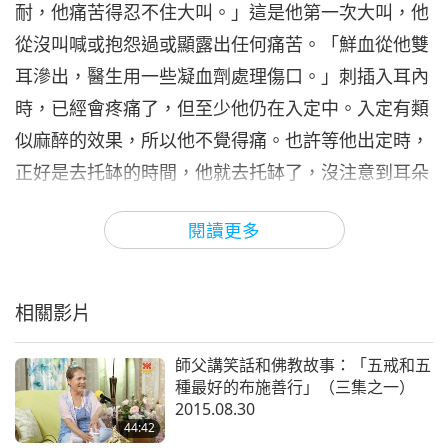
耐，他痛苦得忍不住大叫。」這是他第一次大叫，他
從沒叫喊或抱怨過或顯露出任何痛苦。「鮮血從他雙
耳滲出，醫生用一些凝血劑處理傷口。」刺插入耳內
時，已經會疼痛了，但至少他仍在入定中。入定有類
似麻醉的效果，所以他不覺得痛。也許等他出定時，
正好是去托缽的時間，他就去托缽了，沒注意到耳朵
的疼痛。然而當刺被拔出來時，傷口裂開。刺在耳朵
閱讀更多
深處，醫生必須使用工具，例如鑷子，把刺拔出來，
那時他才感覺到疼痛。
故事到此結束，主摩訶毗羅十
二年苦修期間，必須經歷的一切苦難至此結束。我們
相關影片
謹此向他致敬並感激他──為了開悟、為了他人必須
承受的一切。這些苦難並非徒然無用。這些苦難以某
師父講笑話和佛教故事：「五戒和五
種最好的布施善行」（三集之一）
種方式造福世界，連主摩訶毗羅都不知道，世人也渾
2015.08.30
然不覺，不為此而感激。
44:42