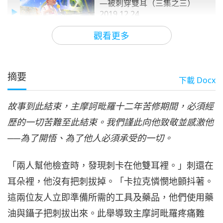
—被刺穿雙耳（三集之三）
2019.12.24
35:42
觀看更多
師徒之間
2020-10-21
9701
次觀看
摘要
下載
Docx
故事到此結束，主摩訶毗羅十二年苦修期間，必須經
歷的一切苦難至此結束。我們謹此向他致敬並感激他
──為了開悟、為了他人必須承受的一切。
「兩人幫他檢查時，發現刺卡在他雙耳裡。」刺還在
耳朵裡，他沒有把刺拔掉。「卡拉克憐憫地顫抖著。
這兩位友人立即準備所需的工具及藥品，他們使用藥
油與鑷子把刺拔出來。此舉導致主摩訶毗羅疼痛難