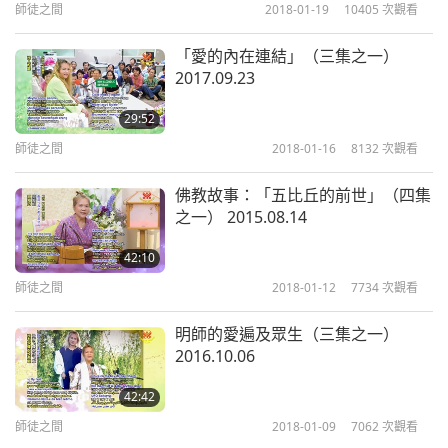
師徒之間
2018-01-19
10405
次觀看
我對待你們一視同仁，但對有些人會更平等。抱歉，
「愛的內在連結」（三集之一）
他們一直很努力工作，能看我時就應該看。也許要稍
2017.09.23
微充電一下，才能繼續工作。至少他們犧牲很多。
我
29:52
是指他們不認為是犧牲，你們認為是嗎？你們敢？是
師徒之間
2018-01-16
8132
次觀看
或不是？不是，好，好答案。今天「不是」是好答
案。
我們只管工作，沒時間去想是否犧牲。真的非常
佛教故事：「五比丘的前世」（四集
之一） 2015.08.14
認真工作。但我想不到有其他工作對我或對他們而言
更好。假如我必須工作，我會選擇做這個工作。不過
42:10
師徒之間
2018-01-12
7734
次觀看
我們的身體不是鐵打或黃金所造，我們會累，身體也
需要稍微放鬆或有點變化。據說：「變化和休息一樣
明師的愛遍及眾生（三集之一）
好。」所以我讓他們坐在附近。
不要忌妒喔。如果你
2016.10.06
們想要同等待遇，儘管來。跟我們一樣日夜工作，吃
42:42
東西時也在打電腦或看別的資料。我同時做兩、三件
師徒之間
2018-01-09
7062
次觀看