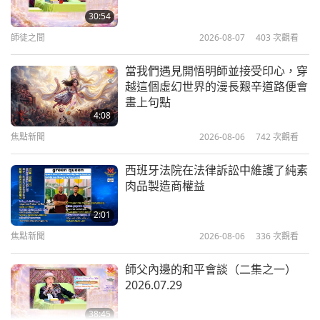
2013.07.11 法國
30:54
後五點鐘一到又響。不是這樣的。我也有人身，和其
師徒之間
2026-08-07
403
次觀看
他人類的工作。別擔心，我就在附近。你們逃不了
42:28
師徒之間
2017-12-31
8633
次觀看
的，我也逃不了，我們彼此都逃不了，別擔心。
當我們遇見開悟明師並接受印心，穿
越這個虛幻世界的漫長艱辛道路便會
有德必蒙受加持（三集之一）
畫上句點
你從祕魯來？（智利。）噢，智利！抱歉，抱歉，抱
2013.07.23 法國
4:08
歉，看起來很像。我不知道為什麼，他們西班牙裔的
焦點新聞
2026-08-06
742
次觀看
52:42
看起來都很像。就像悠樂（越南）人看起來全都很相
師徒之間
2017-12-28
9296
次觀看
西班牙法院在法律訴訟中維護了純素
像，有時候不知道誰是誰。我看起來就像坐那邊的悠
肉品製造商權益
佛教故事：五百位乞丐 2015.08.17
樂（越南）人之一。不是男眾，是女眾。如果她們穿
2:01
一樣的衣服，看起來就像我一樣。我可以有許多分
焦點新聞
2026-08-06
336
次觀看
58:33
身。還有一位西班牙人，他經常來這裡。看看這個。
師徒之間
2017-12-27
7173
次觀看
你們兩位站起來。你和你，站起來。看看他們，看看
師父內邊的和平會談（二集之一）
2026.07.29
他們，是不是很像雙胞胎？你沒那麼像，但是他們兩
從事農耕自然更快樂（三集之一）
2013.07.30 法國
位。轉過去，轉過去，轉過去讓大家看看，轉過去。
38:45