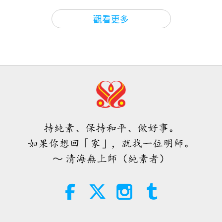
一位來自智利，另一位來自？（阿根廷。）阿根廷。
師徒之間
2026-08-06
845
次觀看
54:50
觀看更多
另一位呢？（智利。）也是智利，你們看，他們看起
師徒之間
2017-12-24
7416
次觀看
ＭＡＰＡ對師父的提問（二集之一）
來很像吧？（是。）這一位，所以我剛剛才這麼認
2026.08.03
考驗鍛鍊我們更加堅忍與謙卑（二集
為。祕魯還有另一位，也很像他。他是一位醫生，他
之一） 2013.08.04-05 法國
25:38
看起來很像你。是不是？有一位，他有時在無上師電
焦點新聞
2026-08-05
7352
次觀看
1:03:07
視台當主持人。好，請坐下，坐下。你們不覺得嗎？
師徒之間
2017-12-22
9871
次觀看
「快速充電」是一種美妙的方法，能
（是。）這一位和那一位，看起來像雙胞胎。中間這
在物質世界開始讓人感到過於沉重
隨時散播愛（二集之一）
位看起來，也許不那麼像，像表兄弟之類的。但這兩
時，重新與內在上帝連結
持純素、保持和平、做好事。
2013.07.02 法國
3:46
位看起來非常像。就像我剛剛說的烏龜和女士，或是
如果你想回「家」，就找一位明師。
焦點新聞
2026-08-05
1276
次觀看
魚一樣。「魚兒，魚兒，魚兒。」
1:00:19
～ 清海無上師（純素者）
師徒之間
2017-12-17
8866
次觀看
焦點新聞
這週希望你們也說說話，所以你們準備一下，也許你
佛教故事：「金財比丘的前世因緣」
們先寫下來。寫重點，或完整寫下自己的體驗，或是
（二集之一） 2015.08.26
38:07
想問的修行問題。言簡意賅，留時間給其他更好的
焦點新聞
2026-08-05
305
次觀看
54:24