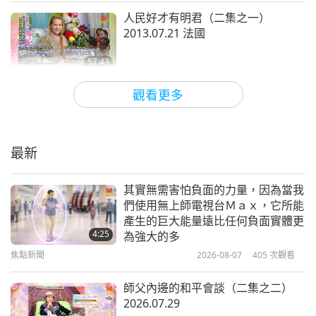
事，否則，我沒時間。幸好我知道如何處理。所以梳
人民好才有明君（二集之一）
妝打扮時，我當作是立姿動禪。像主摩訶毗羅的立姿
2013.07.21 法國
動禪。他站著不動，我站著動；但仍試著打坐。
57:43
師徒之間
2018-01-07
6989
次觀看
大家都好嗎？（好。）大家都開心嗎？（是。）好，
觀看更多
我不能常常見你們。第一，我很忙，各方面都很忙。
師父講笑話和佛教故事：「寶天比丘
的因緣」（二集之一） 2015.08.29
第二，你們不需要我照顧，師父的力量無所不在。
你
最新
們靠這麼近，怎麼逃得了？師父的力量，怎麼逃得
38:27
了？它會抓住你，讓你循規蹈矩，拉提你，敦促你。
師徒之間
2018-01-05
9387
次觀看
其實無需害怕負面的力量，因為當我
你和它一起呼吸、吃飯，也和它一起睡覺，和它一起
們使用無上師電視台Ｍａｘ，它所能
思想肯定永遠是最佳之道（二集之
產生的巨大能量遠比任何負面實體更
打坐。和它一起入定。師父怎麼逃得了？
所以，別擔
一） 2013.07.07 法國
4:25
為強大的多
心我是否在這裡。我在這裡安慰你們只佔了卅％；七
焦點新聞
2026-08-07
405
次觀看
38:00
十％不是用語言做的。
當然，你們是人類；你們還有
師徒之間
2018-01-03
7617
次觀看
師父內邊的和平會談（二集之二）
耳朵，喜歡聽一些東西。所以我有時候會出來，但是
2026.07.29
誠心能改變業障（三集之一）
我的時間不固定。我不像時鐘；兩點鐘一到就響，然