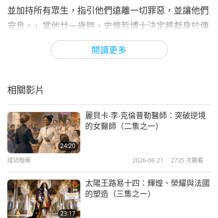
並加持所有眾生，指引他們遠離一切罪惡，並讓他們
安息。」當他廿一歲時，史懷哲博士決定將獻身於傳
道、科學和音樂，直到三十歲為止。他將利用這段時
閱讀更多
間，完成自己在這些領域所期望實現的目標，同時學
習如何為他人服務。
艾伯特•史懷哲博士於一八九三年在凱撒威廉史特拉
相關影片
斯堡大學開始攻讀神學和哲學。一八九九年，他在史
麗貝卡‧李‧克倫普勒醫師：突破逆境
特拉斯堡大學獲得哲學博士學位，並在一九○○年獲得
的女醫師（二集之一）
神學博士學位。他先任教於史特拉斯堡聖尼古拉斯教
24:20
堂，然後在聖托馬斯神學院擔任多項高級行政職務。
成功楷模
2026-06-21
2735
次觀看
一九○六年，他出版了《歷史耶穌的探索》。這使他
成為備受尊敬的神學學者，之後於一九三一年出版的
太陽王路易十四：輝煌、榮耀與法國
的塑造（三集之一）
《使徒保羅的神秘主義》，讓他地位更穩固且更有名
氣。…讓我們來欣賞艾伯特•史懷哲博士在蘭巴倫納時
23:17