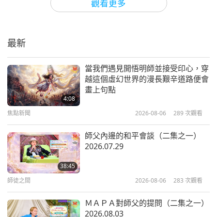
觀看更多
茹素的發明家尼古拉·特斯拉：現代
文明的高貴恩人（三集之一）
最新
13:48
成功楷模
2021-08-22
7105
次觀看
當我們遇見開悟明師並接受印心，穿
越這個虛幻世界的漫長艱辛道路便會
美國國父：喬治·華盛頓閣下（二集
畫上句點
之一）
4:08
焦點新聞
2026-08-06
289
次觀看
14:34
成功楷模
2021-07-18
9575
次觀看
師父內邊的和平會談（二集之一）
2026.07.29
約翰‧休姆：北愛爾蘭的魅力領袖與
和平締造者（二集之一）
38:45
師徒之間
2026-08-06
283
次觀看
13:36
成功楷模
2021-05-16
5436
次觀看
ＭＡＰＡ對師父的提問（二集之一）
2026.08.03