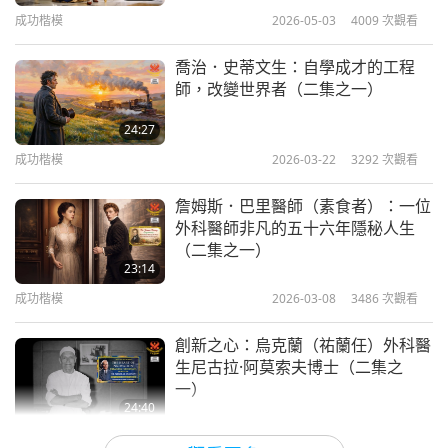
期，與他的貓咪一起以腳踏鋼琴練習巴哈曲調，珍貴
成功楷模
2026-05-03
4009
次觀看
的記錄影片。
喬治．史蒂文生：自學成才的工程
師，改變世界者（二集之一）
24:27
成功楷模
2026-03-22
3292
次觀看
詹姆斯．巴里醫師（素食者）：一位
外科醫師非凡的五十六年隱秘人生
（二集之一）
23:14
成功楷模
2026-03-08
3486
次觀看
創新之心：烏克蘭（祐蘭任）外科醫
生尼古拉·阿莫索夫博士（二集之
一）
24:40
成功楷模
2026-02-01
3283
次觀看