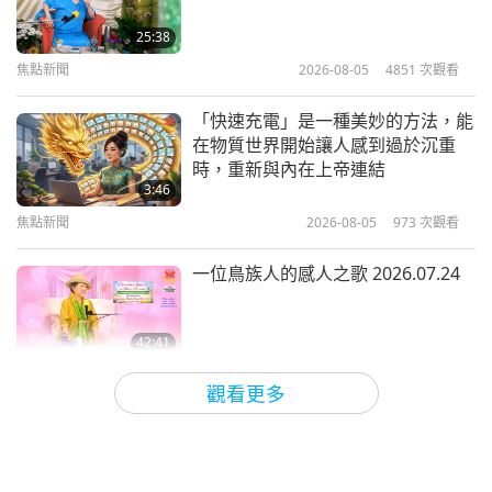
柔拉‧涅爾‧賀絲頓：受人尊敬的作家
暨人類學與民俗學學者
25:38
焦點新聞
2026-08-05
4851
次觀看
14:45
成功楷模
2021-03-28
5310
次觀看
「快速充電」是一種美妙的方法，能
在物質世界開始讓人感到過於沉重
達悉東多格˙然巴及其蒙古兒童行動
時，重新與內在上帝連結
圖書館（二集之一）
3:46
焦點新聞
2026-08-05
973
次觀看
12:15
成功楷模
2021-02-14
5666
次觀看
一位鳥族人的感人之歌 2026.07.24
42:41
師徒之間
2026-08-05
755
次觀看
觀看更多
欣喜得知這位上帝弟子的善舉與愛心
風範獲得學校社群的讚賞