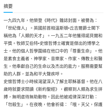
摘要
一九四九年，他榮登《時代》雜誌封面，被譽為：
「世紀偉人」。英國前首相溫斯頓•丘吉爾爵士閣下
稱他為「人類的天才」。一九五二年他獲得諾貝爾和
平獎。牧師艾伯特•史懷哲博士確實是傑出的博學之
士，他的個人哲學圍繞在他口中的「尊重生命」。他
是素食主義者、神學家、音樂家、作家、傳教士和醫
生，他奉獻自己的生命以及杰出的能力，服務需要幫
助的人群，並為和平大聲疾呼。
史懷哲博士小時候渴望深入了解主耶穌基督。他在八
歲時就要求閱讀《新約聖經》，觀察到人類為求生拼
搏，無明虐待無助動物。因此他被戒律深深打動：
「勿殺生」。在夜晚，他會祈禱：「哦，天父，保護