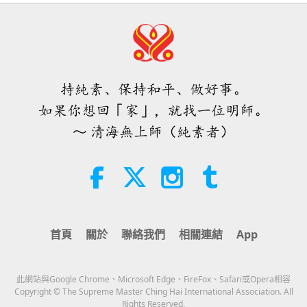
4:31
焦點新聞
2026-08-04
1004
次觀看
焦點新聞
持純素、保持和平、做好事。
32:52
如果你想回「家」，就找一位明師。
焦點新聞
2026-08-04
305
次觀看
～ 清海無上師（純素者）
快樂之分析：皮埃爾‧伽桑狄（素食
者）著作選文（二集之二）
19:31
智慧之語
2026-08-04
270
次觀看
首頁
關於
聯絡我們
相關連結
App
星蘋果樹的傳說（二集之二）
此網站與Google Chrome、Microsoft Edge、FireFox、Safari或Opera相容
36:01
Copyright © The Supreme Master Ching Hai International Association. All
Rights Reserved.