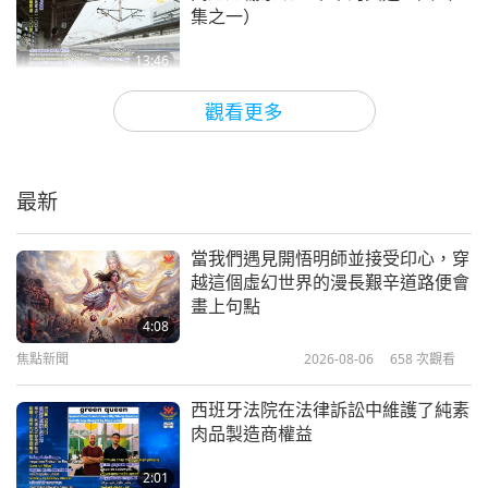
集之一）
13:46
黃金時代新科技
2018-02-26
6651
次觀看
觀看更多
世界各地的環保機場
最新
14:07
黃金時代新科技
2018-01-22
6784
次觀看
當我們遇見開悟明師並接受印心，穿
越這個虛幻世界的漫長艱辛道路便會
診斷與治療癌症的音波法
畫上句點
4:08
焦點新聞
2026-08-06
658
次觀看
16:43
黃金時代新科技
2018-01-15
6387
次觀看
西班牙法院在法律訴訟中維護了純素
肉品製造商權益
超越鋰離子的新一代電網級儲能電池
2:01