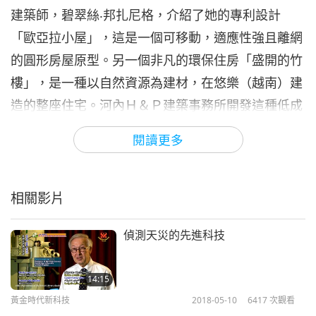
建築師，碧翠絲‧邦扎尼格，介紹了她的專利設計
「歐亞拉小屋」，這是一個可移動，適應性強且離網
的圓形房屋原型。另一個非凡的環保住房「盛開的竹
樓」，是一種以自然資源為建材，在悠樂（越南）建
造的整座住宅。河內Ｈ＆Ｐ建築事務所開發這種低成
本環保的建築系統，抵禦每年颱風和洪災破壞該國有
閱讀更多
形財產。以貨櫃建造生態屋的理念，第一個例子是在
葡萄牙里斯本北部，一個美麗海灘上的一座離網海濱
小屋。為達到永續目標，從小棚頂收集雨水，然後儲
相關影片
存到地下水箱中。下個例子是巴西建築師，瑪麗利
偵測天災的先進科技
亞‧佩萊格里尼創建的「貨櫃屋」。二○一九年在美國
佛羅里達州舉辦「卡薩科邁阿密」展覽會，這座十二
14:15
米長的貨櫃屋展現出永續性和現代設計相結合的典
黃金時代新科技
2018-05-10
6417
次觀看
範。阿曼的德國科技大學學生團隊出色地解決了生態