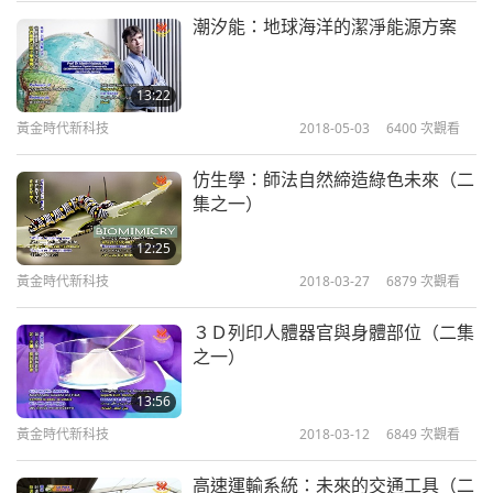
住房研究計畫中永續城市發展的難題。獨特而前衛的
潮汐能：地球海洋的潔淨能源方案
生態房屋，將熱度降至最低，為室內提供涼爽舒適。
德國科技大學團隊榮獲阿曼研究理事會組織生態友好
13:22
住宅競賽一等獎。我們誠摯祝賀所有這些優秀人士，
黃金時代新科技
2018-05-03
6400
次觀看
他們提出這些出色的創新設計，並與所有希望採納永
仿生學：師法自然締造綠色未來（二
續生活方式的人分享他們的知識。
集之一）
12:25
Eco and Sustainable
黃金時代新科技
2018-03-27
6879
次觀看
３Ｄ列印人體器官與身體部位（二集
之一）
13:56
黃金時代新科技
2018-03-12
6849
次觀看
高速運輸系統：未來的交通工具（二