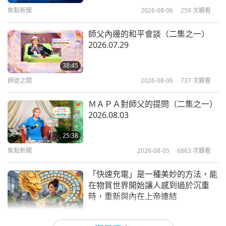
焦點新聞
2026-08-06
259
次觀看
13:53
黃金時代新科技
2017-12-11
6101
次觀看
師父內邊的和平會談（二集之一）
2026.07.29
環保汽車
38:45
師徒之間
2026-08-06
737
次觀看
14:27
黃金時代新科技
2017-12-04
6127
次觀看
ＭＡＰＡ對師父的提問（二集之一）
2026.08.03
醫療照護機器人
25:38
焦點新聞
2026-08-05
6863
次觀看
14:54
黃金時代新科技
2017-11-20
5726
次觀看
「快速充電」是一種美妙的方法，能
在物質世界開始讓人感到過於沉重
時，重新與內在上帝連結
3:46
焦點新聞
2026-08-05
1156
次觀看