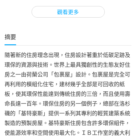
16:01
觀看更多
黃金時代新科技
2020-08-03
5441
次觀看
摘要
隨著新的住房理念出現，住房設計著重於低碳足跡及
環保的資源與技術。世界上最具獨創性的生態友好住
房之一由荷蘭公司「包裹屋」設計。包裹屋是完全可
再利用的模組化住宅，建材幾乎全部是可回收的紙
板，使其環保性能達到傳統住房的三倍，而且使用壽
命長達一百年。環保住房的另一個例子，總部在洛杉
磯的「基特豪斯」提供一系列其專利的輕質建築系統
製造的預製房屋。基特豪斯住房包含許多環保組件，
使能源效率和空間使用最大化。ＩＢ工作室的義大利