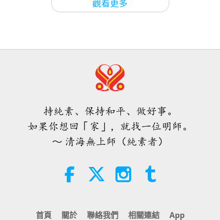
觀看更多
焦點新聞
38:07
焦點新聞
2026-08-05
232
次觀看
伊斯蘭的水資源道德觀：摘自《聖
訓》（二集之一）
持純素、保持和平、做好事。
22:27
如果你想回「家」，就找一位明師。
智慧之語
2026-08-05
221
次觀看
～ 清海無上師（純素者）
不只是鈣質：塑造骨骼健康的日常習
慣
21:56
健康生活
2026-08-05
262
次觀看
首頁
關於
聯絡我們
相關連結
App