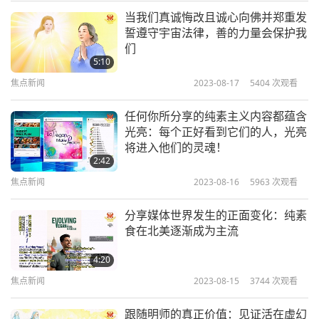
当我们真诚悔改且诚心向佛并郑重发
「你一定是在开玩笑，从南到北才是正确方式！」
焦点新闻
誓遵守宇宙法律，善的力量会保护我
们
海盗们争论不休，无法达成妥协，每个海盗都决定用
10
5:10
27:38
自己喜欢的方式制作自己的地图。几周过去了，第一
焦点新闻
2023-08-17
5404
次观看
焦点新闻
2024-02-10
2738
次观看
个海盗惊慌失措地去见第二个海盗。
任何你所分享的纯素主义内容都蕴含
焦点新闻
光亮：每个正好看到它们的人，光亮
「我的地图被偷了！我的地图被偷了！快点，我们得
将进入他们的灵魂！
去藏宝处！」
11
2:42
31:24
焦点新闻
2023-08-16
5963
次观看
他们到达后发现，宝藏确实不见了。
焦点新闻
2024-02-11
2650
次观看
分享媒体世界发生的正面变化：纯素
「噢，不，我美丽的宝藏！」
焦点新闻
食在北美逐渐成为主流
「你一开始就应该听我的。如果他们偷了我的地图，
12
4:20
他们就永远无法找到宝藏！」
28:45
焦点新闻
2023-08-15
3744
次观看
焦点新闻
2024-02-12
2770
次观看
？！
跟随明师的真正价值：见证活在虚幻