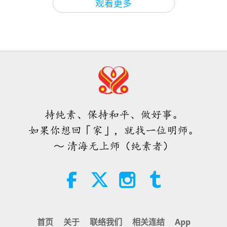
观看更多
34:16
爱的力量（五集之二） 1996.07.21
焦点新闻
2024-02-19
2891
次观看
焦点新闻
32:43
20
师徒之间
2026-08-09
636
次观看
29:08
希望那些仍在沉睡，等待主耶稣的人
焦点新闻
2024-02-20
2850
次观看
会明白他早已在此，并可在无上师电
视台见到
焦点新闻
持纯素、保持和平、做好事。
3:05
如果你想回「家」，就找一位明师。
21
焦点新闻
2026-08-08
947
次观看
～ 清海无上师（纯素者）
28:52
世界各地纯素趋势新闻，二○二六年
焦点新闻
2024-02-21
2539
次观看
四至六月（二集之一）
焦点新闻
3:40
22
短片
2026-08-08
395
次观看
33:52
首页
关于
联络我们
相关连结
App