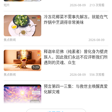
16
短片
2026-08-09
213
次观看
5:55
33:52
焦点新闻
2023-08-07
4009
次观看
冷冻花椰菜不需事先解冻，就能在气
焦点新闻
2024-02-16
2538
次观看
炸锅中烹调得非常美味
美味的开胃菜：纯素玉米煎饼
焦点新闻
17
焦点新闻
2026-08-09
1:39
29:37
焦点新闻
2022-05-25
3683
次观看
释迦牟尼佛（纯素者）曾化身为壁虎
焦点新闻
2024-02-17
2612
次观看
族人，因此我们永远不应评断我们所
抗发炎的健康饮品
遇到的灵魂、众生
焦点新闻
5:29
18
焦点新闻
2026-08-09
556
次观看
1:33
32:10
焦点新闻
2022-05-13
3915
次观看
预言第四一三集：与救世主唤醒真爱
焦点新闻
2024-02-18
2714
次观看
化解灾难
焦点新闻
32:19
19
关于地球的古预言
2026-08-09
617
次观看