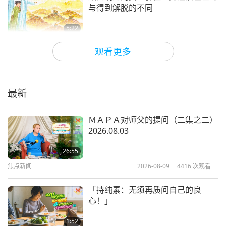
焦点新闻
与得到解脱的不同
现在来听中国观众信尧的心声
13
5:22
28:39
焦点新闻
2023-08-13
5242
次观看
观看更多
焦点新闻
2024-02-13
2635
次观看
祝贺乌克兰（佑兰任）的第一家爱家
焦点新闻
餐厅开幕
最新
14
6:04
27:38
焦点新闻
2023-08-11
4449
次观看
ＭＡＰＡ对师父的提问（二集之二）
焦点新闻
2024-02-14
2704
次观看
2026.08.03
《珍爱沈默的眼泪》音乐剧美国波士
焦点新闻
顿放映会
26:55
15
焦点新闻
2026-08-09
4416
次观看
5:35
29:03
焦点新闻
2023-08-09
4320
次观看
「持纯素：无须再质问自己的良
焦点新闻
2024-02-15
2720
次观看
心！」
来自平壤民俗艺术团的心声
焦点新闻
1:52