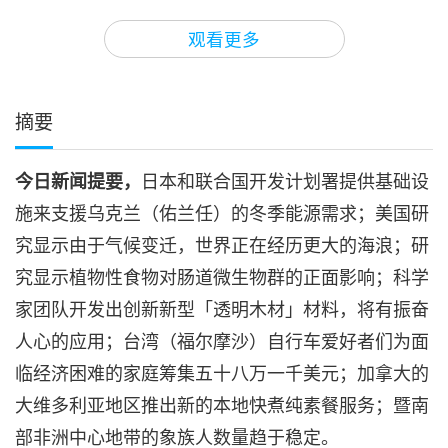
3
28:57
观看更多
焦点新闻
2024-02-03
2731
次观看
焦点新闻
摘要
4
35:21
今日新闻提要，
日本和联合国开发计划署提供基础设
焦点新闻
2024-02-04
2944
次观看
施来支援乌克兰（佑兰任）的冬季能源需求；美国研
焦点新闻
究显示由于气候变迁，世界正在经历更大的海浪；研
究显示植物性食物对肠道微生物群的正面影响；科学
5
28:14
家团队开发出创新新型「透明木材」材料，将有振奋
焦点新闻
2024-02-05
2771
次观看
人心的应用；台湾（福尔摩沙）自行车爱好者们为面
临经济困难的家庭筹集五十八万一千美元；加拿大的
焦点新闻
大维多利亚地区推出新的本地快煮纯素餐服务；暨南
6
部非洲中心地带的象族人数量趋于稳定。
27:19