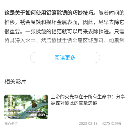
焦点新闻
2024-02-06
2854
次观看
这是关于如何使用铝箔除锈的巧妙技巧。
随着时间的
焦点新闻
推移，锈会腐蚀和损坏金属表面，因此，尽早去除它
很重要。一张揉皱的铝箔就可以用来去除锈迹。只需
7
36:01
将其浸入水中，然后擦拭生锈金属区域即可。如果您
焦点新闻
2024-02-07
2753
次观看
们想要更快进行，只需在铝箔中添加醋或柠檬汁即
阅读更多
可。完成除锈后，考虑添加封闭漆或用油布擦拭表
焦点新闻
面，以防止进一步生锈。
8
29:28
相关影片
现在到了以今日笑话品尝一下清爽心情的时刻了。其
焦点新闻
2024-02-08
2745
次观看
标题是「倒霉的地图」。
上帝的火光存在于所有生命中：分享
焦点新闻
蝴蝶对彼此的真挚忠诚
两个海盗把他们的财宝，一起埋在一个岛上，现在是
9
为宝藏绘制地图时刻。
4:09
30:16
焦点新闻
2023-08-18
4275
次观看
「我们应该把地图从北向南画出来，这样最好。」
焦点新闻
2024-02-09
2558
次观看