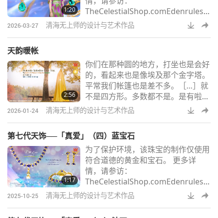
情，请参访：
力下降、认知障碍、疲劳、记忆力衰
1:20
TheCelestialShop.comEdenrules.c
退、生育能力降低或受损、细胞和Ｄ
omSMCHBooks.com
ＮＡ损伤、心血管
清海无上师的设计与艺术作品
2026-03-27
天韵暖帐
你们在那种圆的地方，打坐也是会好
的，看起来也是像埃及那个金字塔。
平常我们帐篷也是差不多。［…］就
2:56
不是四方形。多数都不是。是有啦，
不过它也是圆圆的，有没有？圆圆
清海无上师的设计与艺术作品
2026-01-24
的，然后也不是说真的，是这样四四
方方的。所以元气就在里面循环。好
第七代天饰──「真爱」（四）蓝宝石
舒服！当您需要打坐、放松，或只是
为了保护环境，该珠宝的制作仅使用
想停下来往内探索时，天韵暖帐将为
符合道德的黄金和宝石。 更多详
您提供宁静私密的休憩空间。完美适
情，请参访：
用于室内外环境，轻松融入您的生活
1:17
TheCelestialShop.comEdenrules.c
方式，将任何空间转化为宁静的天
omSMCHBooks.com
堂。贴心设计天韵暖帐
清海无上师的设计与艺术作品
2025-10-25