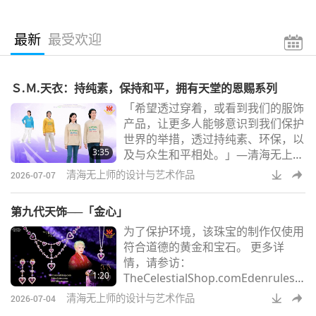
最新
最受欢迎
Ｓ.Ｍ.天衣：持纯素，保持和平，拥有天堂的恩赐系列
「希望透过穿着，或看到我们的服饰
产品，让更多人能够意识到我们保护
世界的举措，透过持纯素、环保，以
3:35
及与众生和平相处。」—清海无上师
（纯素者）Ｓ.Ｍ.天衣：持纯素，保
清海无上师的设计与艺术作品
2026-07-07
持和平，拥有天堂的恩赐系列这些顶
级、客制化服装、每件都是手工裁
第九代天饰──「金心」
剪，并以爱心精细缝制。兼具环保意
为了保护环境，该珠宝的制作仅使用
识与美学—如一抹温柔的存在，融入
符合道德的黄金和宝石。 更多详
四季更迭的韵律中。请为自己披上优
情，请参访：
雅飘逸的华服，戴上时尚帽款。让它
1:20
TheCelestialShop.comEdenrules.c
们成为您的良伴，坚定地走在爱的道
omSMCHBooks.com
路上。无论是职场
清海无上师的设计与艺术作品
2026-07-04