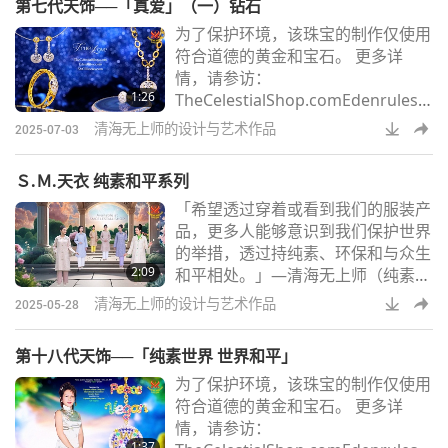
第七代天饰──「真爱」（一）钻石
为了保护环境，该珠宝的制作仅使用
符合道德的黄金和宝石。 更多详
情，请参访：
1:26
TheCelestialShop.comEdenrules.c
omSMCHBooks.com
清海无上师的设计与艺术作品
2025-07-03
Ｓ.Ｍ.天衣 纯素和平系列
「希望透过穿着或看到我们的服装产
品，更多人能够意识到我们保护世界
的举措，透过持纯素、环保和与众生
2:09
和平相处。」—清海无上师（纯素
者）Ｓ.Ｍ.天衣由清海无上师（纯素
清海无上师的设计与艺术作品
2025-05-28
者）设计，可选购自
SMCelestial.shop
第十八代天饰──「纯素世界 世界和平」
为了保护环境，该珠宝的制作仅使用
符合道德的黄金和宝石。 更多详
情，请参访：
1:37