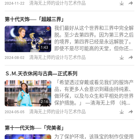
omSMCHBooks.com
清海无上师的设计与艺术作品
2024-11-22
第十代天饰──「超越三界」
我们最好从这个世界和三界中完全解
脱。至少去第四界。因为第三界之后
的境界，第四界已经是永远解脱了。
1:43
即使不是尽可能高的天堂，但你还是
解脱了。在三界内，那是一个轮回系
清海无上师的设计与艺术作品
2024-08-02
统。你永远都出不去。即使你是婆罗
门，意思是梵天，即所有三界之王，
Ｓ.Ｍ.天衣休闲与古典—正式系列
你仍然无法解脱。或者是小天神，他
「希望透过穿戴或看见我们的服饰产
们将往复不断地轮回。［…］为了保
品，有更多人会意识到藉由持纯素、
护环境，该珠宝的制作仅使用符合道
做环保，以及与众生和平相处的世界
德的黄金和宝石。 更多详情，请参
2:16
保护措施。」 —清海无上师 （纯素
访： TheCelestialShop.comE
者）清海无上师 设计的Ｓ.Ｍ.天衣 可
清海无上师的设计与艺术作品
2024-05-05
上网请购：
FASHION.THECELESTIALSHOP.CO
第十一代天饰──「完美者」
M
为了保护环境，该珠宝的制作仅使用