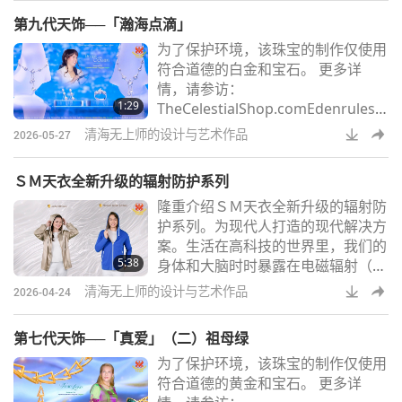
第九代天饰──「瀚海点滴」
为了保护环境，该珠宝的制作仅使用
符合道德的白金和宝石。 更多详
情，请参访：
1:29
TheCelestialShop.comEdenrules.c
omSMCHBooks.com
清海无上师的设计与艺术作品
2026-05-27
ＳＭ天衣全新升级的辐射防护系列
隆重介绍ＳＭ天衣全新升级的辐射防
护系列。为现代人打造的现代解决方
案。生活在高科技的世界里，我们的
5:38
身体和大脑时时暴露在电磁辐射（Ｅ
ＭＦ）中。从手机、充电器、ＷｉＦ
清海无上师的设计与艺术作品
2026-04-24
ｉ路由器、蓝牙、电脑萤幕、笔记型
电脑和智慧电表到电视、微波炉、电
第七代天饰──「真爱」（二）祖母绿
线和各种家用电器，我们每天，甚至
为了保护环境，该珠宝的制作仅使用
睡眠中都暴露在相当惊人的电磁辐射
符合道德的黄金和宝石。 更多详
下。电磁辐射可能导致头痛、学习能