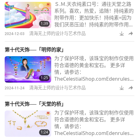
Ｓ.Ｍ.天衣纯素口号：通往天堂之路
系列。喜欢，热爱，追随！持纯素的
附带作用：更加快乐！持纯素=因为
1:39
我们厌恶压迫！持纯素的附带作用：
提升免疫力！持纯素：属于聪明的人
清海无上师的设计与艺术作品
2024-12-03
纯素领袖：真正的给予和平者！纯素
领袖=真英雄当个英雄=持纯素（=拯
第十代天饰──「明师的家」
救世界）持纯素=解决气候最佳之道
为了保护环境，该珠宝的制作仅使用
持纯素，完全合理纯素者=诸天堂的
符合道德的黄金和宝石。 更多详
最爱持纯素=真正的仁慈！持纯素=高
情，请参访：
贵的灵魂持纯素=把爱付诸行动纯素
1:25
TheCelestialShop.comEdenrules.c
者=万物的挚友！爱是唯一的解决之
omSMCHBooks.com
道为世界和
清海无上师的设计与艺术作品
2024-11-24
第十代天饰──「天堂的桥」
为了保护环境，该珠宝的制作仅使用
符合道德的黄金和宝石。 更多详
情，请参访：
1:24
TheCelestialShop.comEdenrules.c