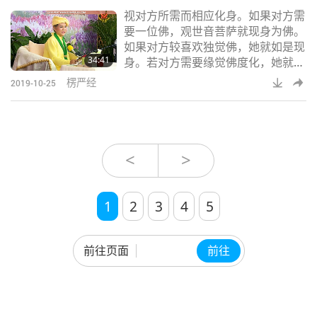
面段落，或其他佛经里说过，任何人
视对方所需而相应化身。如果对方需
以单纯心与诚心经常敬诵观音菩萨名
要一位佛，观世音菩萨就现身为佛。
号，火不能烧他，水不能淹他，子弹
如果对方较喜欢独觉佛，她就如是现
也无法射杀他。他告诉我，他坚信此
34:41
身。若对方需要缘觉佛度化，她就现
事，因为这就发生
身为缘觉佛。她随顺众生所愿，化身
楞严经
2019-10-25
为各种身分、样貌。有个关于观音菩
萨当女众时的故事。那一世她当女
众，是位尼师。有一世，她出生在亚
洲，中国的某个地方，她嫁给一个男
人，生活一切都很平顺。有天晚上，
<
>
她看到她的先生头上有根杂发；看起
来不顺，怪怪的，所以她用刀子。我
想他们那时没有剪刀
1
2
3
4
5
前往页面
前往