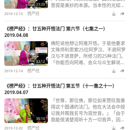
33:20
菩提是美妙的本源。当本性的光绽放
这些。靠这些无法完美专
时，便会形成物体，物体产生后，本
楞严经
2019-12-15
性的光就止息。迷惑和虚妄产生了虚
空。凭藉着虚空，形成了时间和空
《楞严经》：廿五种开悟法门 第六节（七集之一）
间。意念安定下来，造出原野和大
2019.04.08
地。有知觉者变成众生。虚空自大开
佛陀说他想让阿难开悟。于是他要求
悟中形成，像海中的一颗气泡。如微
文殊师利思索25位阿罗汉、不退阿罗
尘般的有漏世界，皆从虚空涌现而
汉与不退菩萨，所修习的25种法门。
来。虚空就像气泡般，破灭就消失
33:12
「你能否向阿难、会众与众生解说在
了。三有就更微不足道！返
我（佛陀）灭度后，我入涅盘之后，
楞严经
2019-12-14
修哪种方便法门最好？」 所有法门
都很好很好。由于佛陀希望阿难快点
《楞严经》：廿五种开悟法门 第五节（十一集之十一）
开悟。阿难当时根本还没开悟，他一
2019.04.07
直都跟佛陀在一起，跟随在佛陀身
「世尊，那位佛，那位如来赞叹我善
边。记得无数佛陀的开示，以及无数
得这个圆通的法门。他在大法会中授
发生于信众和信徒身上的奇迹。能想
记我并赐我名号为观世音。」「由于
像吗？！可见聪明才智或敏锐的记忆
35:10
我能很清楚观听十方一切音声，因
力对开悟毫无帮
此，观世音这个名号遍传十方世
楞严经
2019-12-02