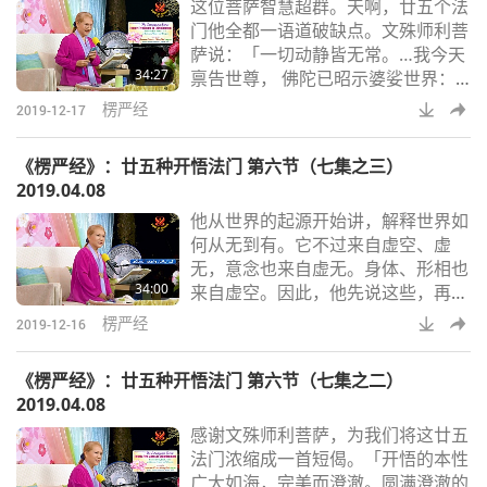
这位菩萨智慧超群。天啊，廿五个法
六根就全得到解脱。」因此，利用真
门他全都一语道破缺点。文殊师利菩
正的耳根，就能让六根全部解脱。我
萨说：「一切动静皆无常。…我今天
猜这件事落幕后，佛陀觉得时机成
34:27
禀告世尊， 佛陀已昭示婆娑世界：
熟，该传阿难观音法门
在这世界的真正教理全然在于听声
楞严经
2019-12-17
音，全然。若想得到三摩地，听内在
的声音是最佳的进入方式。…我今天
《楞严经》：廿五种开悟法门 第六节（七集之三）
禀告如来，关于观世音所说：就像在
2019.04.08
寂静之处，十方各处一齐击鼓，可同
他从世界的起源开始讲，解释世界如
时听到十方鼓声。这才是真正的圆
何从无到有。它不过来自虚空、虚
满。」内在（天堂的）音，那不是附
无，意念也来自虚无。身体、形相也
近的音乐声。而是宇宙原本的声音。
34:00
来自虚空。因此，他先说这些，再分
振动力。只用耳根而非
析各法门的优缺点。以下是他的分
楞严经
2019-12-16
析。「外相和意念结合就变成『灰
尘』。两者的本质模糊难辨。藉由不
《楞严经》：廿五种开悟法门 第六节（七集之二）
清晰的东西，怎么能得到圆满呢？」
2019.04.08
因为前面许多位菩萨说自己藉由触摸
感谢文殊师利菩萨，为我们将这廿五
或水等，而得到圆通。因此，文殊师
法门浓缩成一首短偈。「开悟的本性
利菩萨说，有形有相的一切，或心智
广大如海，完美而澄澈。圆满澄澈的
力量，都是灰尘，是虚幻。不能依赖