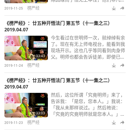
殊胜，修行很完美，我会以缘觉佛的
楞严经
2019-11-25
身分现身在他们面前，为他们说法，
让他们得到解脱。」「若那些烦恼未
《楞严经》：廿五种开悟法门 第五节（十一集之三）
断的修行人，已证得四谛空，而且正
2019.04.07
在修道，已进入灭的境界，有无上本
今生看过在世明师一次，就绰绰有余
性而且修行很完美，我会现身为声
了。现在有无上师电视台，能看到我
闻，为他们说法，让他们得到解
现场开示。这也几乎等同看到肉身师
脱。」「如果有众生希望心智清晰而
33:43
父。明师也都会告诉徒弟，即使已经
觉醒，不沾染各种世俗欲
由指定的徒弟代为印心，一生至少亲
楞严经
2019-11-24
见师父一次。佛教经典也有类似说
法，「凡听闻明师圣号，亲见明师一
《楞严经》：廿五种开悟法门 第五节（十一集之二）
眼必得解脱──若内心单纯，即使没
2019.04.07
印心也能解脱。」幸好如今我们有电
然后，这位所谓「究竟明师」来了，
视台。这样也行，也很好。明师的照
告诉我：「是您，您本人。」我说：
片也有用。若这位明师力量够大，看
「我从未那样说过。」然后祂说：
照片就足够了。没关系。看不到肉身
33:03
「究竟的究竟明师就是您本人。」我
师父，就看影片。或
说：「啊！意思是我有新头衔了？」
楞严经
2019-11-23
那个声音说：「不是新的，这个称号