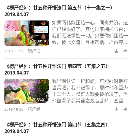
一直都在。」就是这样，只是个名
《楞严经》：廿五种开悟法门 第五节（十一集之一）
字。就像佛陀，他有十个称号。我不
2019.04.07
知我还有多少称号。别问我。我从不
如果两韩能团结一心，同舟共济，这
去查这些事；对我没有差别。我不觉
样已经很好了。其他国家拥护与否；
得有何差别，但我最近觉得更有力
我们无法掌控一切。只要你们团结一
量。我觉得更能应付业障。我觉得自
30:19
致、彼此交流、互相帮助、坦白尊
己更所向披靡。「更」不
重、诚恳相待。情况就会好转。没什
楞严经
2019-11-22
么事情能一夕转变。只要两韩同心协
力。就会壮大起来。我祝贵国国运昌
《楞严经》：廿五种开悟法门 第四节（五集之五）
隆。从我首次到访韩国至今，很多韩
2019.04.07
国人诚心修行，所以你们国家一直进
我早期认识一位和尚，可能那时他在
步。韩国会有更多修行人。贵国一直
当兵吧，我不记得了。那时他和至少
在改变。
十二个人，整群人就要被枪决了，但
33:01
他整辈子都常诵念观音菩萨，甚至他
当和尚前就如此，只是一般和尚，非
楞严经
2019-10-26
比丘，不是受具足戒的和尚。结果他
没死，只是倒下而已。他上面迭着其
《楞严经》：廿五种开悟法门 第四节（五集之四）
他尸体，但子弹没打到他。可能在后
2019.04.07