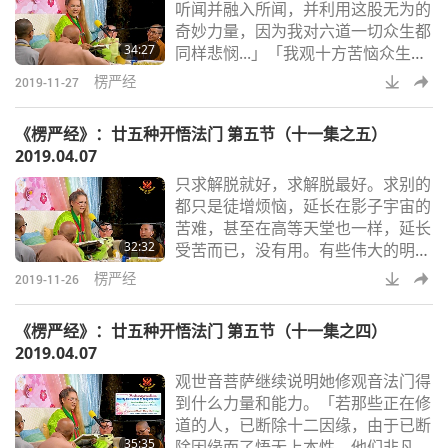
听闻并融入所闻，并利用这股无为的
边，耳根，真正的耳根，真正听的能
奇妙力量，因为我对六道一切众生都
力，「如果众生被大水冲走，我能使
34:27
同样悲悯...」「我观十方苦恼众生的
水不淹死他们。」「第四
音声让他们得以解脱。」那是修观音
楞严经
2019-11-27
法门的力量，修内边原本的耳根，所
得到的力量。不是耳朵，因为用耳朵
《楞严经》：廿五种开悟法门 第五节（十一集之五）
只听到外面的声音。因此，当我们不
2019.04.07
再注意听外面的声音，不依靠周围的
只求解脱就好，求解脱最好。求别的
任何声音，那时才能听到真经，听到
都只是徒增烦恼，延长在影子宇宙的
真法，并得到真正的力量。所以，要
苦难，甚至在高等天堂也一样，延长
修观音法门，并且帮助别人。你的灵
32:32
受苦而已，没有用。有些伟大的明师
魂，更高的灵
没去过影子宇宙以上的世界，因此，
楞严经
2019-11-26
超三界而解脱已经够好了。他们不讲
其他的世界。到第五界就完全自由
《楞严经》：廿五种开悟法门 第五节（十一集之四）
了，永远完全解脱。还有百分之一的
2019.04.07
我执，让人保留自己的特质。第五界
观世音菩萨继续说明她修观音法门得
以上是别的世界。能在第五界已经很
到什么力量和能力。「若那些正在修
好了。如果我修到第五界，我就高兴
道的人，已断除十二因缘，由于已断
又感激了。无忧无虑，生活惬意。
35:35
除因缘而了悟无上本性，他们非凡而
「若有众生喜欢当宗