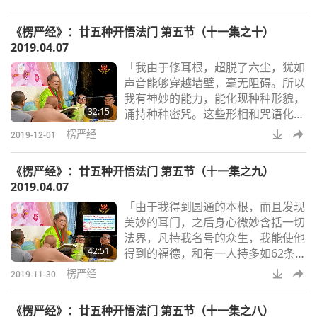
界。」「世尊在狮王宝座上从他的头
顶四肢，这五体同时放出宝光遍照十
《楞严经》：廿五种开悟法门 第五节（十一集之十）
方，宝光遍照十方，为多如微尘的如
2019.04.07
来和法王子诸菩萨灌顶。」「对法会
「我由于修耳根，超脱了六尘，犹如
众人而言，这是前所未有的体验，众
声音能够穿越墙壁，毫无阻碍。所以
人都得到金刚三昧。」突然间，人人
我有神妙的能力，能化现种种形貌，
都静坐且全都入定，完全超脱这个世
32:15
诵持种种密咒。这些形相和咒语化解
界，这都是由于诸佛的宝
了众生的恐惧。因此，遍布十方，多
楞严经
2019-12-01
如微尘的国土，都称我为施无畏
者。」「…佛问圆通法门，我因修习
《楞严经》：廿五种开悟法门 第五节（十一集之九）
耳根法门，得到完美光亮的三摩地。
2019.04.07
缘心自在而入音流之相，得到三摩
「由于我得到圆通的本根，而且发现
地，成就菩提。这是第一圆通的法
美妙的耳门，之后身心微妙含括一切
门。」佛陀说，诸佛皆从音流下凡来
法界，凡持我名号的众生，我能使他
救度众生。所有的佛及开悟的众生，
42:51
得到的福德，和有一人持多如62条恒
也都从音流回归本源。所有
河的沙数全部的法王子名号，所得到
楞严经
2019-11-30
的福德一样多。」「世尊，」观世音
菩萨继续讲，「我一个名号的功德与
《楞严经》：廿五种开悟法门 第五节（十一集之八）
其他众多名号的功德毫无不同之处，