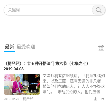
最新
最受欢迎
《楞严经》：廿五种开悟法门 第六节（七集之七）
2019.04.08
文殊师利菩萨继续讲。「我顶礼诸如
来，以及三藏，还有无漏的非凡者，
希望他们帮助后人，让人人不怀疑这
30:01
法门。…末劫沉沦的人，他们应该修
这个耳根，修耳根的圆满通达超越其
楞严经
2019-12-20
他一切法门。是通往真菩提的路。」
「于是阿难和与会大众身心感到清净