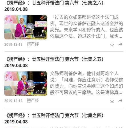
《楞严经》：廿五种开悟法门 第六节（七集之六）
通透。得到甚深博大的开示，他们静
2019.04.08
观佛菩提和大涅盘。…法会中的一切
「过去的众如来都是修这个法门成
大众，天众、龙众等八部众，…都找
佛。现世的众菩萨正融入这道全然的
到他们的本心并远离尘垢，得到法眼
亮光。未来学习和修行的人，也应该
清净。」 一直念到比丘不穿丝织
32:43
依靠这个法。透过这个法门，我也是
品，不穿皮靴、皮草
从这个法门得到印证。」我，指文殊
楞严经
2019-12-19
师利菩萨。「并非只有观世音菩萨利
用这个法门。承蒙佛陀，世尊所托，
《楞严经》：廿五种开悟法门 第六节（七集之五）
我诚心选出方便法，以救身处末劫的
2019.04.08
众人，他们寻求自世间解脱，得到完
文殊师利菩萨说，他针对阿难个人
美的涅盘心，观音是最好的方法。」
说：「阿难，你应注意听：我仰仗佛
打坐观（内在天堂的）音，宇宙的各
的威力，向你宣说金刚王这个如虚幻
种声音。我们每天听的振动力。「其
34:25
般不可思议的三摩地。这是诸佛真正
余的方便法都需要佛
的母亲。你可听各个秘密门，多如微
楞严经
2019-12-18
尘诸佛的法门，若不先放下欲望和缺
点，你可能会学到很多，却还是会犯
《楞严经》：廿五种开悟法门 第六节（七集之四）
错。你专心修持佛法，何不听闻自己
2019.04.08
内在的佛法？…一旦二根返本归源，