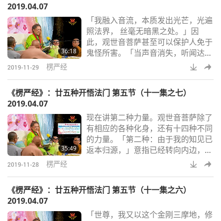
2019.04.07
我由于修行而得到真正的圆满通
「我融入音流，本质发出光芒，光遍
达。」因此，她千处祈求千处现。她
照法界， 丝毫无暗黑之处。」因
可以化现在各个国土、各个国家和各
此，观世音菩萨甚至可以保护人免于
个世界，向不同的众生说法，唤醒他
36:18
鬼怪所害。「当声音消失，听闻达到
们并让他们解脱，因
完美境界，一股遍布四方的慈悲力量
楞严经
2019-11-29
升起，若众生行经危险道路，我能使
盗贼不对他们行抢。」「当人融入音
《楞严经》：廿五种开悟法门 第五节（十一集之七）
流时，能脱离世俗六尘，不受色相的
2019.04.07
拘俘。我就能使欲望无穷的众生远离
现在讲第二种力量。观世音菩萨除了
贪欲。」但唯有在她观音并离开肉体
有相应的各种化身，还有十四种不同
时才做得到。她入定了。她进入宇宙
的力量。「第二种：由于我的知见已
中遍布十方、无所不在的宇宙力量。
35:49
返本归源，」意指已经转向内边，
当她进入并融入其中
「如果众生被烈火所困，我能让火烧
楞严经
2019-11-28
不到他们。」若有人相信观世音菩
萨，而且毕生都尊敬她，在危急时，
《楞严经》：廿五种开悟法门 第五节（十一集之六）
诚心诚意地呼求她，她就会来帮忙。
2019.04.07
「第三种：由于我观和听已返本归
「世尊，我又以这个金刚三摩地，修
源，」回到源头，不是耳朵，而是内