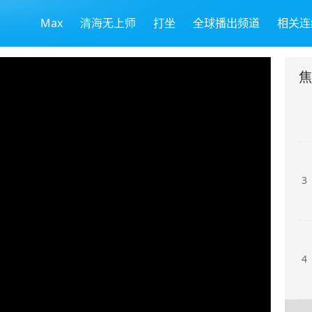
Max
清海无上师
打坐
全球播出频道
相关连
1
2
3
4