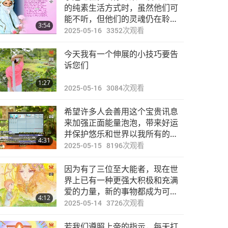
焦点新闻
的纯素生活方式时，虽然他们可
能不听，但他们的灵魂仍在聆
3:54
听，所以永远不要放弃
2025-05-16
3352
次观看
28:39
2024-02-13
2609
次观看
今天我有一个伸展的小技巧要告
焦点新闻
诉您们
1:27
2025-05-16
3084
次观看
27:38
2024-02-14
2672
次观看
希望许多人会善用这个宝贵讯息
焦点新闻
来加强正面能量泡泡，带来好运
并保护悠乐和世界以我所有的爱
4:31
和上帝的福佑！
2025-05-15
8196
次观看
29:03
2024-02-15
2692
次观看
因为有了三位至大能者，现在世
焦点新闻
界上已有一种更强大积极和充满
爱的力量，新的事物都成为可
4:12
能！
2025-05-14
3726
次观看
33:52
2024-02-16
2508
次观看
若我们遵照上帝的指示，每天打