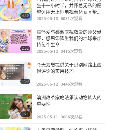
焦点新闻
坐十一小时半，并怀着无私的愿
望运用无上师电视台Ｍａｘ帮助
4:49
拯救地球，这将能帮助其他人和
2025-05-13
5031
次观看
29:37
整个世界
2024-02-17
2579
次观看
满怀爱与感激庆祝敬爱的师父诞
焦点新闻
辰，感恩您降生我们的地球来加
持每个生命
2:52
2025-05-12
3415
次观看
32:10
2024-02-18
2678
次观看
今天为您提供关于识别网路上虚
焦点新闻
假评论的实用技巧
1:58
2025-05-12
3446
次观看
34:16
2024-02-19
2863
次观看
澳洲改革家庭法承认动物族人的
焦点新闻
重要性
1:21
2025-05-11
3086
次观看
29:08
2024-02-20
2817
次观看