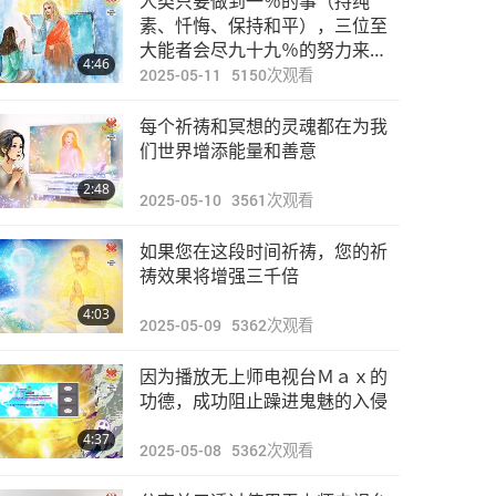
人类只要做到一％的事（持纯
焦点新闻
素、忏悔、保持和平），三位至
大能者会尽九十九％的努力来拯
4:46
救这个世界！
2025-05-11
5150
次观看
28:52
2024-02-21
2506
次观看
每个祈祷和冥想的灵魂都在为我
焦点新闻
们世界增添能量和善意
2:48
2025-05-10
3561
次观看
33:52
2024-02-22
2716
次观看
如果您在这段时间祈祷，您的祈
焦点新闻
祷效果将增强三千倍
4:03
2025-05-09
5362
次观看
33:47
2024-02-23
2706
次观看
因为播放无上师电视台Ｍａｘ的
焦点新闻
功德，成功阻止躁进鬼魅的入侵
4:37
2025-05-08
5362
次观看
29:12
2024-02-24
2755
次观看