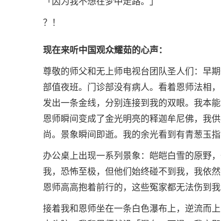
「因为我不想在梦中走路。」
？！
现在来听中国观众耀茹的心声：
尊敬的师父和无上师电视台团队圣人们：早期
部值夜班。门诊部没有病人。看着恩师法相，
发出一条金线，分别连接到我的双眼。我本能
恩师瞬间变成了金光明亮的释迦牟尼佛，我供
尚。景象瞬间即逝。我的余光看到有青葱玉指
办公桌上出现一系列景象：皑皑白雪的原野，
我，恐怖至极，但他们始终碰不到我，我依然
恩师高高抱着前行的，这些冤家都无法伤到我
接着我和恩师坐在一条白色瀑布上，逆流而上