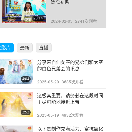
焦点新闻
28:14
2024-02-05
2741
次观看
焦点新闻
关影片
最新
直播
27:19
2024-02-06
2819
次观看
分享来自仙女座的兄弟们和太空
焦点新闻
的白色兄弟会的讯息
4:04
2025-05-20
3685
次观看
36:01
2024-02-07
2725
次观看
这极其重要，请务必在这段时间
焦点新闻
里尽可能地接近上帝
2:52
2025-05-19
4932
次观看
29:28
2024-02-08
2717
次观看
以下是制作充满活力、富抗氧化