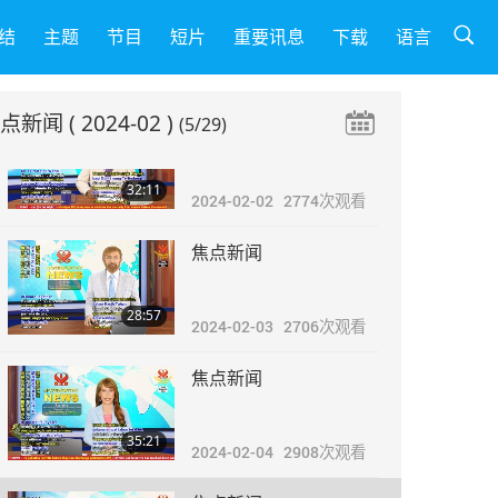
焦点新闻
结
主题
节目
短片
重要讯息
下载
语言
26:19
2024-02-01
2709
次观看
焦点新闻
( 2024-02 )
(5/29)
焦点新闻
32:11
2024-02-02
2774
次观看
焦点新闻
28:57
2024-02-03
2706
次观看
焦点新闻
35:21
2024-02-04
2908
次观看