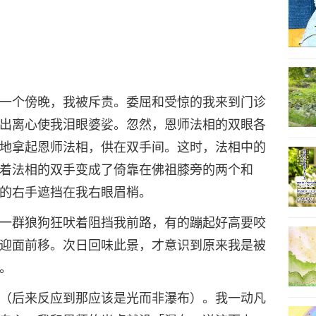
13
一个傍晚，我被斥责。委屈和受惊的我来到门诊
14
出离心使我泪眼婆娑。忽然，恩师法相的双眼各
地拿起恩师法相，供在双手间。这时，法相中的
着法相的双手变成了倚靠在佛祖膝旁的两个和
的右手遮挡在我右眼眉梢。
15
一群狼狗狂吠着阻挡我前路，有的蹦起好高要咬
迎面前移。次日回味此景，才意识到原来我是被
。
16
（后来反应到那应该是光而非瀑布）。我一动凡