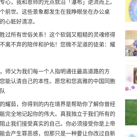
专心，我和恩师的光点就沿「瀑布」逆流而上。
个前世。这些景象都发生在我睁眼坐在办公桌
17
的心脏好清凉。
胜过所有世俗关系！这个软弱又粗糙的灵魂修得
不离不弃的陪伴和护佑！您微不足道的徒弟：耀
18
，师父为我们每一个人指明通往最高道路的方
您能认清自己的本性。愿您和您高雅的中国同胞
19
队
的耀茹，你得到的内在境界是帮助你了解你曾经
能完全地记起你的伟大。真我独立于我们所有的
20
阻止我们接受真实的自己。你必须接受你是上帝
能会产生罪恶感，但那只是一种要让你改过自新