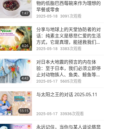
焦点新闻
物的低脂巴西莓碗来作为理想的
早餐或零食
1:47
2025-05-18
3091
次观看
30:16
2024-02-09
2527
次观看
分享与地球上的天堂协防者的对
焦点新闻
话：纯素主义是慈悲仁爱的生活
方式，它是真理，能拯救我们和
4:26
我们的灵魂
2025-05-18
3383
次观看
27:38
2024-02-10
2715
次观看
对日本大地震的预言的内在体
焦点新闻
验：至于日本，我们必须立即停
止对动物族人、鱼类、鲸鱼等伟
4:43
大生物的残酷杀戮
2025-05-17
5605
次观看
31:24
2024-02-11
2627
次观看
与太阳之王的对话 2025.05.11
焦点新闻
55:15
2025-05-17
33936
次观看
28:45
2024-02-12
2739
次观看
永远记住，当你与某人谈论慈悲