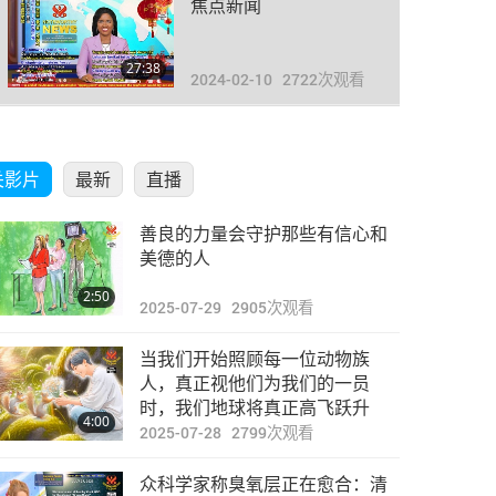
焦点新闻
27:38
2024-02-10
2722
次观看
焦点新闻
关影片
最新
直播
31:24
2024-02-11
2633
次观看
善良的力量会守护那些有信心和
焦点新闻
美德的人
2:50
2025-07-29
2905
次观看
28:45
2024-02-12
2742
次观看
当我们开始照顾每一位动物族
焦点新闻
人，真正视他们为我们的一员
时，我们地球将真正高飞跃升
4:00
2025-07-28
2799
次观看
28:39
2024-02-13
2613
次观看
众科学家称臭氧层正在愈合：清