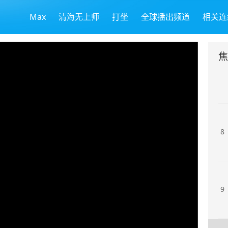
Max
清海无上师
打坐
全球播出频道
相关连
6
7
8
9