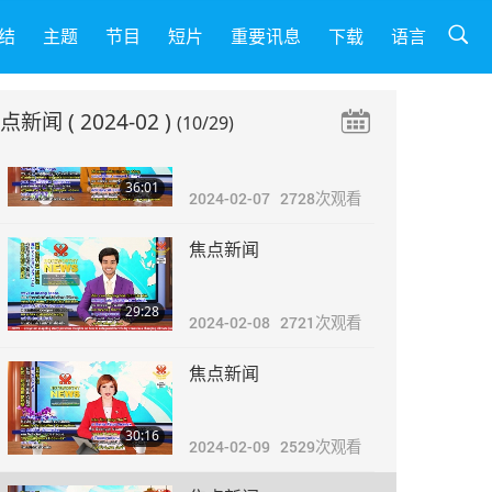
焦点新闻
结
主题
节目
短片
重要讯息
下载
语言
27:19
2024-02-06
2828
次观看
焦点新闻
( 2024-02 )
(10/29)
焦点新闻
36:01
2024-02-07
2728
次观看
焦点新闻
29:28
2024-02-08
2721
次观看
焦点新闻
30:16
2024-02-09
2529
次观看