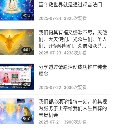
焦点新闻
至今救世界就是通过观音法门
4:12
2025-07-24
3925
次观看
32:10
2024-02-18
2691
次观看
我们何其有福又感激不尽，天使
焦点新闻
们、大天使们、光众生们、圣人
们、开悟明师们、众佛和众菩萨
4:01
正齐心协力帮助地球和所有居住
2025-07-23
4238
次观看
34:16
在此的众生
2024-02-19
2868
次观看
分享透过请愿活动成功推广纯素
焦点新闻
理念
4:02
2025-07-22
3030
次观看
29:08
2024-02-20
2822
次观看
我们都必须珍惜每一刻，将其视
焦点新闻
为服务于上帝给我们人生目标的
宝贵机会
5:10
2025-07-21
3900
次观看
28:52
2024-02-21
2517
次观看