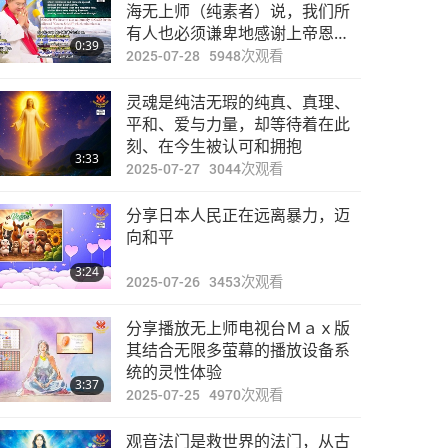
焦点新闻
海无上师（纯素者）说，我们所
有人也必须谦卑地感谢上帝恩赐
0:39
被允许的「绿盾」
2025-07-28
5948
次观看
27:38
2024-02-14
2675
次观看
灵魂是纯洁无瑕的纯真、真理、
焦点新闻
平和、爱与力量，却等待着在此
刻、在今生被认可和拥抱
3:33
2025-07-27
3044
次观看
29:03
2024-02-15
2697
次观看
分享日本人民正在远离暴力，迈
焦点新闻
向和平
3:24
2025-07-26
3453
次观看
33:52
2024-02-16
2512
次观看
分享播放无上师电视台Ｍａｘ版
焦点新闻
其结合无限多萤幕的播放设备系
统的灵性体验
3:37
2025-07-25
4970
次观看
29:37
2024-02-17
2590
次观看
观音法门是救世界的法门，从古