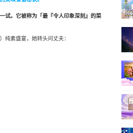
14
一试。它被称为「最『令人印象深刻』的菜
）纯素盛宴，她转头问丈夫：
15
16
17