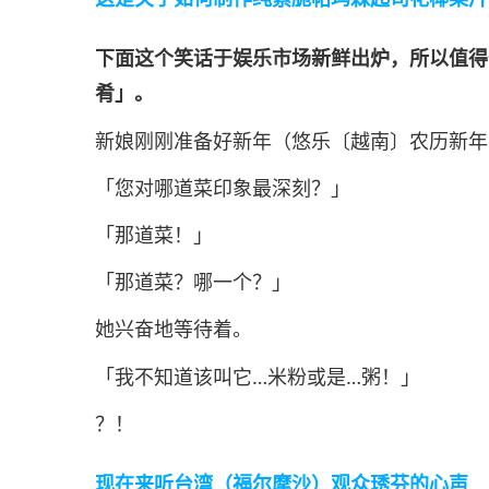
下面这个笑话于娱乐市场新鲜出炉，所以值得
肴」。
新娘刚刚准备好新年（悠乐〔越南〕农历新年
「您对哪道菜印象最深刻？」
「那道菜！」
「那道菜？哪一个？」
她兴奋地等待着。
「我不知道该叫它…米粉或是…粥！」
？！
现在来听台湾（福尔摩沙）观众琇芬的心声