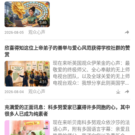
3:46
观众心声
2026-08-05
欣喜得知这位上帝弟子的善举与爱心风范获得学校社群的赞
赏
现在来听英国观众伊茉金的心声：最
敬爱的终极师父、全心奉献的无上师
电视台团队，以及全球关爱的无上师
4:31
电视台观众：我想分享此则英国学校
环保倡议背后所蕴含的奇迹般福佑，
观众心声
2026-08-04
此校拥有超过一千两百名教职员与学
生们，其创办人约翰˙惠特吉夫特大
充满爱的正面讯息：科多努爱家已赢得许多同胞的心，其中
主教是伊莉莎白一世女王亲密盟友。
很多人已成为纯素者
这篇叙述采用第三人称视角，因为故
现在来听贝南科多努观众依汐莎的法
事中的这位同修师姊仅是上帝恩典的
语心声，附有多国语言字幕：亲爱且
谦卑工具。她诚心祈祷，愿任何一丝