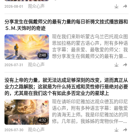
队：过去，我曾犯下严重错误，因此
观众心声
2026-08-01
我发觉到我一直难以原谅自己。常感
到自卑不如人，且不仅自责不已，同
分享发生在佩戴师父的最有力量的每日祈祷文挂式播放器和
时也迁怒了身边的人。二○一九年，
Ｓ.Ｍ.天饰时的奇迹
我首度观看了一位已印心的师兄分享
现在我们来聆听蒙古乌兰巴托观众图
的一段师父的影片。观看时，我竟哭
恩加拉格的蒙古语心声，附有多种语
得像是一个迷了路的孩子，终于在漫
言字幕：最亲爱、最敬爱的师父：我
长岁月之后再次找到她的母亲。获得
2:48
想分享发生在佩戴师父的最有力量的
印心之后，我常
每日祈祷文挂式播放器和Ｓ.Ｍ.天饰
观众心声
2026-07-31
时的奇迹。二○二六年二月的一个早
晨，我和朋友们在山中健行。我们抵
没有上帝的力量，就无法达成足够深刻的改变，进而真正从
达山顶时，我向师父祈祷。那是美好
业力之路解脱；这就是为什么持五戒和灵性修行是绝对必要
的一天。阳光正灿烂，我的朋友们正
的，尤其是在我们这个有如此多否定业力的星球上
在拍照。我也决定拍一张照片，而替
现在请听印尼雅加达观众德瓦的印尼
我拍照的朋友惊呼：「您师父出现在
语心声，附有多种语言字幕：最敬爱
太阳前面。」我看了照片，在太阳光
的清海无上师。我是印尼雅加达的同
芒前方，看见了
4:32
修。几年前，我姊姊的宠物伙伴—一
位名叫「快乐」的女性英国斗牛犬族
观众心声
2026-07-30