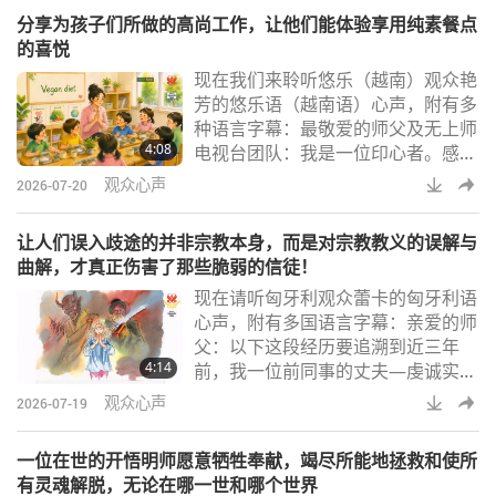
者：上帝、Ｔｉｍ Ｑｏ Ｔｕ和上帝
分享为孩子们所做的高尚工作，让他们能体验享用纯素餐点
之子。我也衷心感谢亲爱的无上师电
的喜悦
视台团队，感谢他们的不懈奉献。我
现在我们来聆听悠乐（越南）观众艳
想分享我的经历，关于平价便携式迷
芳的悠乐语（越南语）心声，附有多
你蓝牙喇叭以及最有力量的每日祈祷
种语言字幕：最敬爱的师父及无上师
文所产生的可见成效。虽然我没有很
4:08
电视台团队：我是一位印心者。感谢
多钱来购买由我们小
师父赐予我如此奇妙的体验。我在家
观众心声
2026-07-20
中开设了五岁儿童班，帮助他们准备
升读一年级。二○一三年，我开始引
让人们误入歧途的并非宗教本身，而是对宗教教义的误解与
导他们改采纯素饮食。起初，有些孩
曲解，才真正伤害了那些脆弱的信徒！
子要求转到别的学校，有些要求回家
现在请听匈牙利观众蕾卡的匈牙利语
吃午餐，但我仍坚定为他们提供纯素
心声，附有多国语言字幕：亲爱的师
饮食。每天，我都祈求师父帮助我顺
父：以下这段经历要追溯到近三年
利让孩子们改采纯素饮食。大约一个
4:14
前，我一位前同事的丈夫—虔诚实修
月后，那些到别处
的犹太教徒—自我结束生命。几天
观众心声
2026-07-19
前，这位前同事将我推荐给她的一位
教友，这位教友正需要有人照顾她那
一位在世的开悟明师愿意牺牲奉献，竭尽所能地拯救和使所
失智症的母亲。起初，我们在一家咖
有灵魂解脱，无论在哪一世和哪个世界
啡厅与这位和蔼的女士见面，她的丈