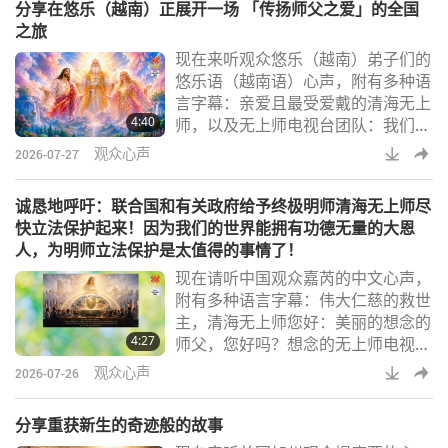
分享在悠乐（越南）正展开一场 「传扬师父之爱」的全国
一直在想，大多数非素食者认为动物
之旅
族人不像我们一样会思考或有感受，
现在来听观众悠乐（越南）弟子们的
因为他们无法用我们的方式表达自
悠乐语（越南语）心声，附有多种语
己。因此，我心想，全能的上帝与重
言字幕：亲爱且最受爱戴的清海无上
新合一的三位至高大能者，包括尊贵
4:40
师，以及无上师电视台团队：我们从
的陛下、我们挚爱的女
心底献上最深切的感恩。藉着您无边
观众心声
2026-07-27
的恩典以及三位一体的至高大能者的
恩典，我们这些来自悠乐（越南）的
诚恳地呼吁：联合国和有关政府给予终极明师清海无上师尽
同修们有幸参与这趟极具深意且神圣
快立法保护起来！因为我们的世界能拥有功德无量的大恩
的服务之旅。目前，在悠乐（越
人，为明师立法保护是太值得的事情了！
南），我们正展开一场「传扬师父之
现在请听中国观众嘉芮的中文心声，
爱」的全国之旅，从南至北，横跨中
附有多种语言字幕：伟大仁慈的救世
部各省、山区、偏远及与世隔绝的地
主，清海无上师您好：美丽的想念的
区，以及近期遭受自然
4:27
师父，您好吗？想念的无上师电视台
团队所有的师兄师姊们，大家好：我
观众心声
2026-07-26
以虔诚之心感恩师父把天堂最美好的
爱带下来，毫无保留、无条件地分享
分享重获新生的奇迹般的故事
给全世界人民及芳邻和万物。您为世