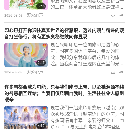
挚爱的师父，我谨向您以及重新合一
我执痕迹都能被彻底清除。在获得学
3:58
的三位一体至高大能者致上最诚挚的
校园丁的许可后，
问候。我也向出色的无上师电视台团
观众心声
2026-08-03
队致意，他们全年无休、日以继夜地
完成非凡工作。愿至高上帝丰厚地加
印心已打开你通往真实世界的智慧眼，透过内观与精进的观
持您们。感谢您们成为上帝优秀的工
音打坐修行，将有更多奥秘继续向你显现
具。自二○二一年起，我们开设新的
现在来听印尼一位同修印尼语的心
纯素餐厅「科多努爱家」以来，至今
声，附有多国语言字幕：亲爱的师
已逾五年，一切都进展得非常顺利。
父：我想分享我印心后这几年的体
师父全天候协助我们完成这项崇高使
2:47
验。当我观音打坐观内在天堂的光
命。科多努爱家已
时，我像往常一样持诵圣号。几分钟
观众心声
2026-08-02
后，我感觉自己彷佛缓缓通过某个地
方。周围的一切都在轻柔地振动。我
许多事都会成为可能，只要我们能与上帝，以及祂源源不绝
继续持诵圣号。然而，奇妙的是，为
的智慧相互连结；当我们仅凭藉自我时，生活往往令人感到
什么我在持诵圣号，却变成师父的声
艰辛
音（师父的振动力），明明是我在持
现在我们一起来聆听悠乐（越南）观
诵圣号啊。我打坐结束后，才明白为
众秀玲悠乐语（越南语）的心声，附
什么在印心时告诉我们，圣号唯有在
有多国语言字幕：亲爱的师父Ｔｉｍ
师父的允许下，传授给印心
4:17
Ｑｏ Ｔｕ与无上师电视台的神圣团