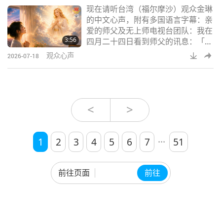
现在请听台湾（福尔摩沙）观众金琳
夫是一位拉比。当时，我并未察觉任
的中文心声，附有多国语言字幕：亲
何异样。然而，会面结束后，我却因
爱的师父及无上师电视台团队：我在
那场谈话感到能量被完全抽空。当我
3:56
四月二十四日看到师父的讯息：「我
照镜子时，惊觉自己的
们必须感谢谁让世界大战迅速结
观众心声
2026-07-18
束」，我才知道原来我们与世界又被
拯救了。在我过着平安的日子时，师
父和天堂团队以及和平之王等众天
神，都在为了保护地球而努力，让第
三次世界大战在一个响指的时间突然
<
>
平息！师父的声音依然如往常般地好
听。我无法知道师父您又付出了什
...
么，我这几天心好痛、好难
1
2
3
4
5
6
7
51
前往页面
前往