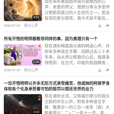
现在来听美国加州观众提摩西的心
人的利益，不惜以所有宝贵功德来保
声：亲爱的师父：我想分享众多受师
护所有的人们。您曾不顾个人安危，
父帮助而度过的人生经历之一。若没
及时地阻止过彗星撞地球的大事件。
4:02
有您的爱与慈悲，我今天就不能在这
这只是无数个奇迹中的一件事。请相
里与全球美好的观众分享这段经历。
信，这的确是真事
观众心声
2026-07-25
二○二二年十一月我前往悠乐（越
南）出差时，感染了类鼻疽，这是一
所有开悟的明师都教导同样的事，因为真理只有一个
种由类鼻疽杆菌引起的传染性细菌疾
现在请听韩国观众焕的韩语心声，并
病。我住进顺化的医院，之后陷入昏
附有多种语言字幕：回顾过去三十多
迷。医师宣告我即将离世，并请我在
年来，自从师父帮我印心后，我逐渐
美国的家人前来见我最后一面、向我
2:45
领悟到：在古代，印度的祗园精舍
道别。昏迷期间，我看见许多天使
里，释迦牟尼佛在菩提树下证悟。他
们，师父也带着极其明亮
观众心声
2026-07-24
早期的教导以《华严经》为主，探讨
「何为开悟？」的主题。随着时间的
一位开悟明师以许多无形方式承受痛苦，他或她的阿修罗身
推移，他禁止食用三净（动物族人）
体和各个化身承受着可怕的惩罚以偿还世界的业力
肉，之后又讲述了《法华经》中的
现在请听台湾，又称福尔摩沙的观众
〈普门品〉。在现代，清海无上师早
王韵的中文心声，附有多种语言字
期的开示中，也同样谈到开悟和观音
幕：敬禀合一的三位一体至（高）大
打坐的重要性。不久之后，师父采取
6:03
能者师父：二○二一年十一月，弟子
更严格的纯素生活方式