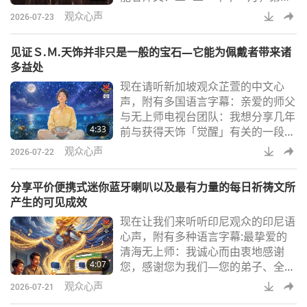
观音打坐一闭眼就看到化身师父背着
观众心声
2026-07-23
一座超级巨大的垃圾山，举步维艰地
走着。大山是由动物族人的腐尸、乱
见证Ｓ.Ｍ.天饰并非只是一般的宝石—它能为佩戴者带来诸
丢在地表的塑胶垃圾、重金属污泥、
多益处
乱倒的腐蚀性毒液、核废水等组合起
现在请听新加坡观众芷萱的中文心
来的。这是杀害动物族人与污染地球
声，附有多国语言字幕：亲爱的师父
的巨大业障。师父小小的身躯蹒跚地
与无上师电视台团队：我想分享几年
走到了专门为「大明师」设置的恶毒
4:33
前与获得天饰「觉醒」有关的一段经
地狱空间里。师父必
历。当时我在协助由台湾（福尔摩
观众心声
2026-07-22
沙）的天饰团队与当地中心举办的天
饰展览，担任志工。因为当时手头拮
分享平价便携式迷你蓝牙喇叭以及最有力量的每日祈祷文所
据，我一开始犹豫是否要购买这件饰
产生的可见成效
品。不过，我想着自己应该趁还能贡
现在让我们来听听印尼观众的印尼语
献的时候尽一份心意，于是出于善意
心声，附有多种语言字幕:最挚爱的
买下了一对耳环。当我终于收到那对
清海无上师：我诚心而由衷地感谢
耳环时，心中充满喜悦，完全不后悔
4:07
您，感谢您为我们—您的弟子、全人
自己的决定。就在那天
类、整个宇宙以及所有众生所做的一
观众心声
2026-07-21
切。感谢重新合一的三位至高大能