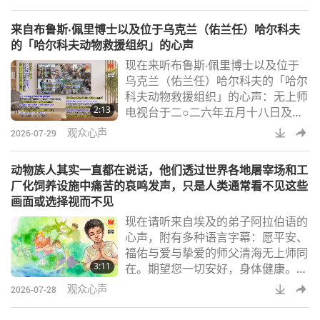
人，不幸意外过世了。她从姊姊家三
楼的天井坠落至一楼。当时她已经十
来自布鲁斯‧佩里博士以及位于乌克兰（佑兰任）哈尔科夫
多岁，且从未做过任何危及自身安全
的「哈尔科夫动物救援组织」的心声
的事情。我姊姊也是同修，她对这起
现在来听布鲁斯‧佩里博士以及位于
意外感到十分震惊。观音打坐时，我
乌克兰（佑兰任）哈尔科夫的「哈尔
看到「快乐」前世为人时，因被指控
科夫动物救援组织」的心声：无上师
违反村中礼俗而遭放逐，并被投入一
2:13
电视台于二○二六年五月十八日及廿
口井中。后来，当
五日播出关于乌克兰（佑兰任）哈尔
观众心声
2026-07-29
科夫动物救援组织的两集纪录片堪称
专业典范，聚焦一个极其重要却鲜为
动物族人其实一直都在说话，他们透过世界各地屠宰场和工
人知的的处境：成千上万无辜动物因
厂化饲养设施中痛苦的哀鸣发声，只是人类通常看不见这些
战争而承受莫大苦难，以及人们为帮
画面或选择视而不见
助他们持续展开慈悲的救命行动。这
现在请听来自埃及的弟子阿拉伯语的
部纪录片内容十分全面、剪辑精良且
心声，附有多种语言字幕：愿平安、
引人入胜。身为主要受访者，我想补
福佑与爱与挚爱的师父清海无上师同
充的是，采访者非
3:11
在。期望您一切安好，身体健康。我
想与您分享一个浮现在脑海中的想
观众心声
2026-07-28
法，虽然我不确定这是否适合解决当
前世界食用动物族人肉品的问题。我