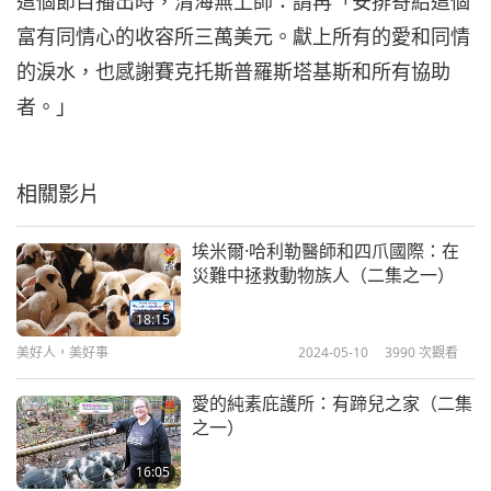
這個節目播出時，清海無上師：請再「安排寄給這個
富有同情心的收容所三萬美元。獻上所有的愛和同情
的淚水，也感謝賽克托斯普羅斯塔基斯和所有協助
者。」
相關影片
埃米爾·哈利勒醫師和四爪國際：在
災難中拯救動物族人（二集之一）
18:15
美好人，美好事
2024-05-10
3990
次觀看
愛的純素庇護所：有蹄兒之家（二集
之一）
16:05