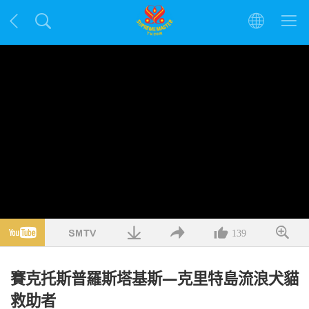
139
賽克托斯普羅斯塔基斯—克里特島流浪犬貓
救助者