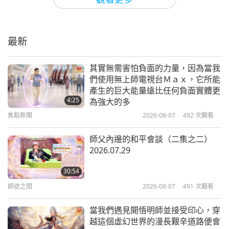
改變故事基金會：將歡樂帶給流離失
所的兒童
最新
20:37
美好人，美好事
2024-02-05
4087
次觀看
其實無需害怕負面的力量，因為當我
們使用無上師電視台Ｍａｘ，它所能
多多計畫：中國的貓狗族人之友（二
產生的巨大能量遠比任何負面實體更
集之一）
4:25
為強大的多
焦點新聞
2026-08-07
492
次觀看
14:52
美好人，美好事
2024-01-15
4706
次觀看
師父內邊的和平會談（二集之二）
2026.07.29
克莉絲朵‧希斯醫師（純素者）：富
有慈悲心和勇氣的獸醫（二集之一）
30:54
師徒之間
2026-08-07
491
次觀看
16:59
美好人，美好事
2024-01-01
4362
次觀看
當我們遇見開悟明師並接受印心，穿
越這個虛幻世界的漫長艱辛道路便會
亞瑪莉亞‧雷澤基博士：長鼻猴族人