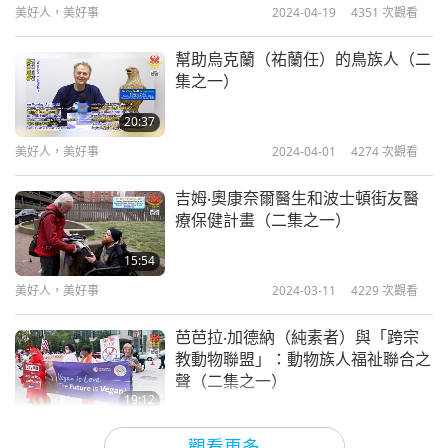
美好人，美好事
2024-04-19
4351
次觀看
幫助烏克蘭（祐蘭任）的鳥族人（二
集之一）
20:37
美好人，美好事
2024-04-01
4274
次觀看
吉姆‧奧康奈爾醫生和波士頓街友醫
療保健計畫（二集之一）
15:54
美好人，美好事
2024-03-11
4229
次觀看
芭芭拉‧加德納（純素者）與「跨宗
教動物聯盟」：動物族人福祉聯合之
聲（二集之一）
19:12
美好人，美好事
2024-02-19
4320
次觀看
觀看更多