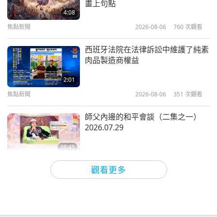
畫上句點
的保護者（二集之一）
4:08
焦點新聞
2026-08-06
760
次觀看
22:27
美好人，美好事
2023-12-11
4349
次觀看
西班牙法院在法律訴訟中維護了純素
肉品製造商權益
烏克蘭（祐蘭任）的動物族人救援工
作
2:01
焦點新聞
2026-08-06
351
次觀看
23:05
美好人，美好事
2023-12-04
4244
次觀看
師父內邊的和平會談（二集之一）
2026.07.29
38:45
師徒之間
2026-08-06
875
次觀看
觀看更多
ＭＡＰＡ對師父的提問（二集之一）
2026.08.03
25:38