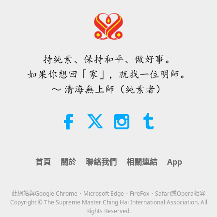
焦點新聞
2026-08-05
7500
次觀看
「快速充電」是一種美妙的方法，能
在物質世界開始讓人感到過於沉重
時，重新與內在上帝連結
持純素、保持和平、做好事。
3:46
如果你想回「家」，就找一位明師。
焦點新聞
2026-08-05
1311
次觀看
～ 清海無上師（純素者）
焦點新聞
38:07
焦點新聞
2026-08-05
317
次觀看
首頁
關於
聯絡我們
相關連結
App
伊斯蘭的水資源道德觀：摘自《聖
訓》（二集之一）
此網站與Google Chrome、Microsoft Edge、FireFox、Safari或Opera相容
22:27
Copyright © The Supreme Master Ching Hai International Association. All
Rights Reserved.
智慧之語
2026-08-05
292
次觀看