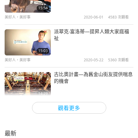
15:54
美好人，美好事
2020-06-01
4583
次觀看
派翠克‧富洛蒂—提昇人類大家庭福
祉
15:03
美好人，美好事
2020-05-22
5360
次觀看
古比奧計畫—為舊金山街友提供喘息
的機會
14:29
美好人，美好事
2020-05-11
4490
次觀看
觀看更多
薇瑪之家—為貝南帶來希望與愛（三
集之一）
最新
13:38