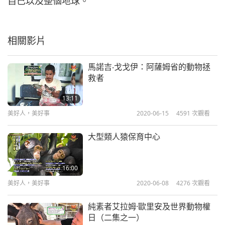
自己以及整個地球。
相關影片
馬諾吉‧戈戈伊：阿薩姆省的動物拯
救者
13:11
美好人，美好事
2020-06-15
4591
次觀看
大型類人猿保育中心
16:00
美好人，美好事
2020-06-08
4276
次觀看
純素者艾拉姆·歐里安及世界動物權
日（二集之一）