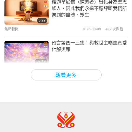
釋迦牟尼佛（純素者）曾化身為壁虎
族人，因此我們永遠不應評斷我們所
清海日快樂！（二集之一）
遇到的靈魂、眾生
5:29
焦點新聞
2026-08-09
497
次觀看
15:39
美好人，美好事
2020-02-21
5460
次觀看
預言第四一三集：與救世主喚醒真愛
化解災難
32:19
關於地球的古預言
2026-08-09
536
次觀看
觀看更多
愛的力量（五集之二） 1996.07.21
32:43
師徒之間
2026-08-09
546
次觀看
希望那些仍在沉睡，等待主耶穌的人
會明白他早已在此，並可在無上師電