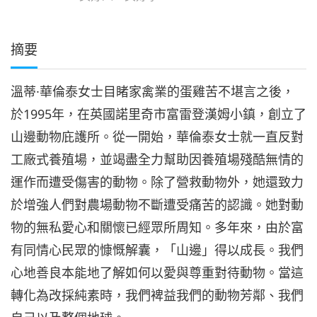
摘要
溫蒂·華倫泰女士目睹家禽業的蛋雞苦不堪言之後，
於1995年，在英國諾里奇市富雷登漢姆小鎮，創立了
山邊動物庇護所。從一開始，華倫泰女士就一直反對
工廠式養殖場，並竭盡全力幫助因養殖場殘酷無情的
運作而遭受傷害的動物。除了營救動物外，她還致力
於增強人們對農場動物不斷遭受痛苦的認識。她對動
物的無私愛心和關懷已經眾所周知。多年來，由於富
有同情心民眾的慷慨解囊，「山邊」得以成長。我們
心地善良本能地了解如何以愛與尊重對待動物。當這
轉化為改採純素時，我們裨益我們的動物芳鄰、我們