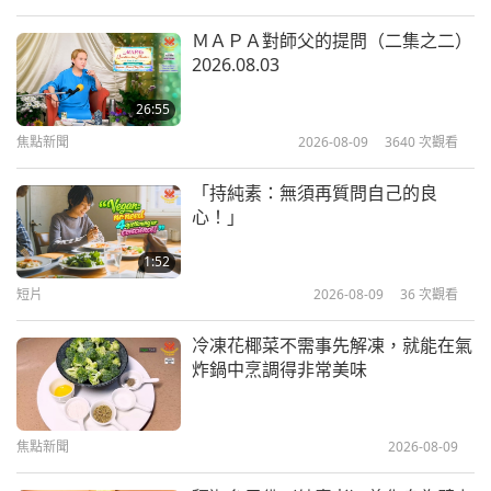
美好人，美好事
2020-04-06
4039
次觀看
ＭＡＰＡ對師父的提問（二集之二）
2026.08.03
表彰卓越貢獻：二○一九年顧氏和平
獎（二集之一）
26:55
焦點新聞
2026-08-09
3640
次觀看
17:32
美好人，美好事
2020-03-16
6247
次觀看
「持純素：無須再質問自己的良
心！」
賽克托斯普羅斯塔基斯—克里特島流
浪犬貓救助者
1:52
短片
2026-08-09
36
次觀看
14:30
美好人，美好事
2020-03-09
18104
次觀看
冷凍花椰菜不需事先解凍，就能在氣
炸鍋中烹調得非常美味
盧克‧米克爾森：為貧困的孩子打造
甜蜜的夢
焦點新聞
2026-08-09
14:46
美好人，美好事
2020-03-02
3934
次觀看