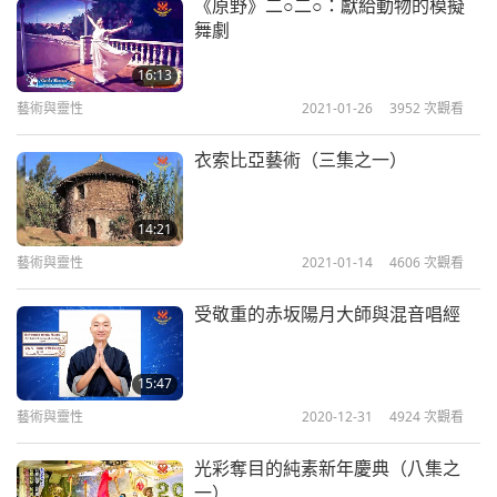
《原野》二○二○：獻給動物的模擬
舞劇
16:13
藝術與靈性
2021-01-26
3952
次觀看
衣索比亞藝術（三集之一）
14:21
藝術與靈性
2021-01-14
4606
次觀看
受敬重的赤坂陽月大師與混音唱經
15:47
藝術與靈性
2020-12-31
4924
次觀看
光彩奪目的純素新年慶典（八集之
一）