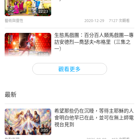
22:23
藝術與靈性
2020-12-29
7127
次觀看
生態馬戲團：百分百人類馬戲團—專
訪安德烈—喬瑟夫•布格里（三集之
一）
13:08
藝術與靈性
2020-12-20
4233
次觀看
觀看更多
純素印度鼓製造者：Ｋ•瓦拉達蘭甘
博士（純素者）
最新
15:06
藝術與靈性
2020-12-17
4564
次觀看
希望那些仍在沉睡，等待主耶穌的人
會明白他早已在此，並可在無上師電
歡慶猶太光明節
視台見到
3:05