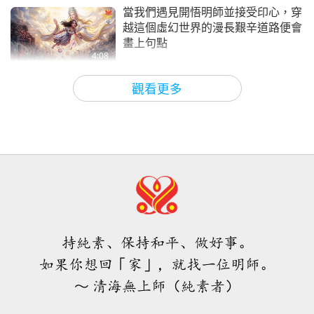
藝術與靈性
2020-12-03
3987
次觀看
當我們遇見開悟明師並接受印心，穿
越這個虛幻世界的漫長艱辛道路便會
畫上句點
4:08
焦點新聞
2026-08-06
1080
次觀看
觀看更多
焦點新聞
35:06
焦點新聞
2026-08-06
296
次觀看
伊斯蘭的水資源道德觀：摘自《聖
訓》（二集之二）
持純素、保持和平、做好事。
21:43
如果你想回「家」，就找一位明師。
智慧之語
2026-08-06
344
次觀看
～ 清海無上師（純素者）
唐敏．佛萊（純素者）：為更仁慈的