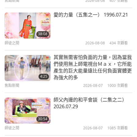
焦點新聞
2026-08-08
407
次觀看
15:00
藝術與靈性
2020-12-16
5274
次觀看
愛的力量（五集之一） 1996.07.21
二○一九年提昇人心的聖誕慶典（六
集之一）
38:08
師徒之間
2026-08-08
434
次觀看
27:05
藝術與靈性
2020-12-08
6645
次觀看
其實無需害怕負面的力量，因為當我
們使用無上師電視台Ｍａｘ，它所能
慶祝貝多芬二五○歲冥誕（三集之
產生的巨大能量遠比任何負面實體更
一）
4:25
為強大的多
焦點新聞
2026-08-07
1000
次觀看
17:55
藝術與靈性
2020-12-04
4651
次觀看
師父內邊的和平會談（二集之二）
2026.07.29
流行疫情下的藝術（二集之一）
30:54
師徒之間
2026-08-07
1085
次觀看
15:28