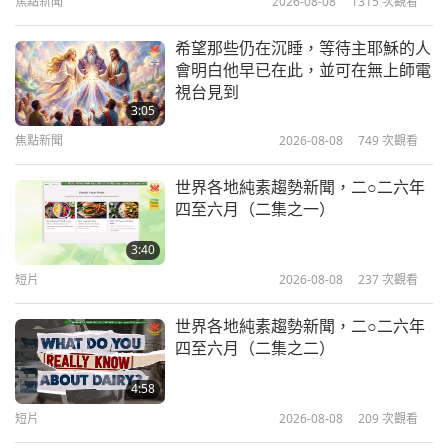
焦點新聞
2026-08-08
1315
次觀看
16:50
聖賢人生
2024-03-10
5072
次觀看
希望那些仍在沉睡，等待主耶穌的人
會明白他早已在此，並可在無上師電
尊敬的聖保羅（素食者）：外邦人的
視台見到
使徒（二集之一）
3:05
焦點新聞
2026-08-08
749
次觀看
17:43
聖賢人生
2024-02-11
5130
次觀看
世界各地純素趨勢新聞，二○二六年
四至六月（二集之一）
亞歷珊卓‧大衛‧尼爾（素食者）：尋
找真理的英勇探險家（三集之一）
3:40
短片
2026-08-08
237
次觀看
17:43
聖賢人生
2024-01-21
5317
次觀看
世界各地純素趨勢新聞，二○二六年
四至六月（二集之二）
阿育王大帝（素食者）：從暴君到仁
慈的佛教徒（二集之一）
4:58
短片
2026-08-08
209
次觀看
19:39