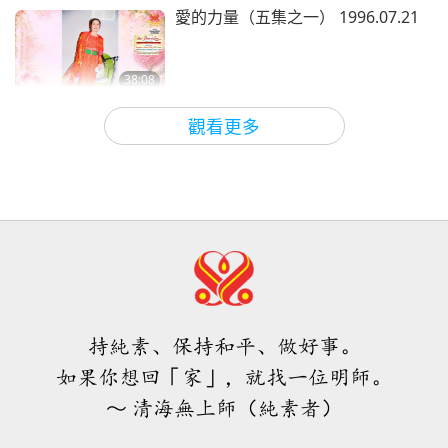
聖賢人生
2024-01-07
5571
次觀看
愛的力量（五集之一） 1996.07.21
38:08
師徒之間
2026-08-08
810
次觀看
觀看更多
其實無需害怕負面的力量，因為當我
們使用無上師電視台Ｍａｘ，它所能
產生的巨大能量遠比任何負面實體更
4:25
為強大的多
焦點新聞
2026-08-07
1179
次觀看
焦點新聞
持純素、保持和平、做好事。
34:52
如果你想回「家」，就找一位明師。
焦點新聞
2026-08-07
142
次觀看
～ 清海無上師（純素者）
《皮斯蒂斯•索菲亞》摘選—第七十