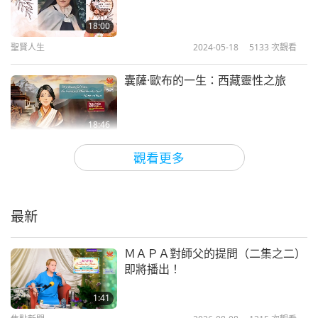
18:00
聖賢人生
2024-05-18
5133
次觀看
囊薩·歐布的一生：西藏靈性之旅
18:46
聖賢人生
2024-05-11
5453
次觀看
觀看更多
尊敬的希瓦普里·巴巴（素食者）：
雲遊僧與正確的生活教導（二集之
一）
最新
22:09
聖賢人生
2024-04-14
5764
次觀看
ＭＡＰＡ對師父的提問（二集之二）
即將播出！
光之遺產：受人尊敬的古魯安加德•
德夫•吉（素食者）的靈性之旅（二
1:41
集之一）