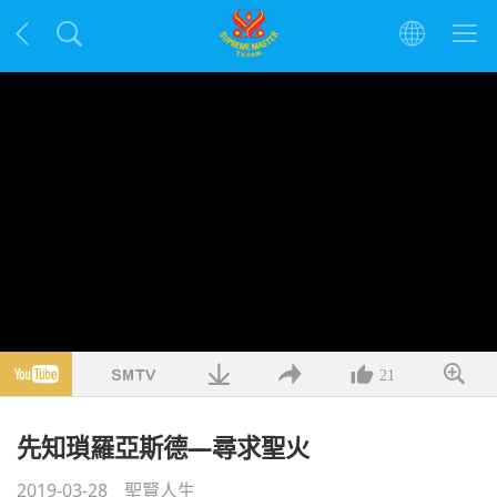
21
先知瑣羅亞斯德—尋求聖火
2019-03-28
聖賢人生