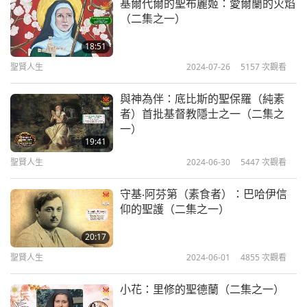
基爾代爾的聖布麗姬：愛爾蘭的火焰
（二集之一）
18:51
聖賢人生
2024-07-26
5157
次觀看
與神為伴：底比斯的聖保羅（純素
者）首批基督教隱士之一（二集之
一）
19:41
聖賢人生
2024-06-30
5447
次觀看
守基‧阿芬第（素食者）：巴哈伊信
仰的聖護（二集之一）
20:17
聖賢人生
2024-06-01
4855
次觀看
小花：里修的聖德蘭（二集之一）