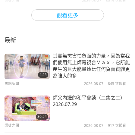
康；願智慧之燈普照諸界，引導眾生抵達覺醒之岸。
師徒之間
2024-08-27
8014
次觀看
弟子芳草 來自悠樂（越南）
人身密碼的真相（三集之三）
觀看更多
2007.02.28
詩人芳草，感謝您在這慶祝師父誕辰及她在世間聖臨
37:07
之際，獻上這首動人的詩作。
最新
師徒之間
2023-04-18
7488
次觀看
我們很高興轉達師父給您的這則溫馨訊息：
「充滿愛
其實無需害怕負面的力量，因為當我
師父出生的瑞象（十集之四）
的芳草，感謝你的祝福，以及這首發自內心、充滿深
們使用無上師電視台Ｍａｘ，它所能
1995.01.02
意的詩作。你真摯的虔誠與純淨心靈，透過你所寫下
產生的巨大能量遠比任何負面實體更
4:25
為強大的多
34:31
這美麗而感人的文字清晰地閃耀著，傳遞出堅定不移
焦點新聞
2026-08-07
845
次觀看
師徒之間
2024-05-04
5193
次觀看
的信念與解脫的寧靜安詳。很高興你在那場驚險的巴
士事故中平安無事，並親身體驗到明師力量無所不在
師父內邊的和平會談（二集之二）
滿懷愛與感激慶祝敬愛的師父誕辰，
2026.07.29
感恩您降生我們的地球來加持每個生
的庇佑，這股力量自你印心以來，便始終與你同在。
命
願你與深富靈性的悠樂（越南）人民能在上帝的恩典
30:54
2:52
中獲得永恆的自由。永遠愛你。」
師徒之間
2026-08-07
917
次觀看
焦點新聞
2025-05-12
3424
次觀看