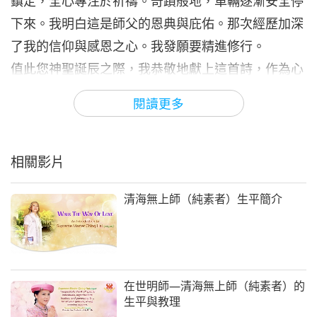
鎮定，全心專注於祈禱。奇蹟般地，車輛逐漸安全停
下來。我明白這是師父的恩典與庇佑。那次經歷加深
了我的信仰與感恩之心。我發願要精進修行。
值此您神聖誕辰之際，我恭敬地獻上這首詩，作為心
中的一縷馨香：
閱讀更多
慶賀慈悲明師誕辰
您降臨世間，驅散最深沉的夜幕，使眾生皆能沐浴於
無邊的慈悲中；您以慈愛之心，傳授奇妙佛法，引導
相關影片
靈魂穿越無盡迷霧的迷宮。
清海無上師（純素者）生平簡介
您蒞臨世間，賜予神聖的智慧之言，點亮內在明燈，
照耀靈魂之路；您以溫柔的語調，教導生命與道，靜
默傳授無言之法的精髓。
您蒞臨世間，教導我們駕馭自我，破除無明編織的帷
在世明師—清海無上師（純素者）的
幕；從內在顯露真我，意識之中，嶄新的黎明燦爛升
生平與教理