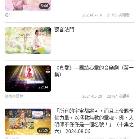
起。
6:46
您蒞臨世間，無數花朵競相綻放，天地間洋溢著燦爛
短片
2023-07-16
21766
次觀看
的光芒；處處迴盪著歡欣的歌聲，從今日起，一切悲
觀音法門
傷皆消散無蹤。
您蒞臨世間，平息業力考驗的風暴，將苦痛深埋於迷
妄的深淵；以溫柔而覺知的步伐，引導眾生歸家，觀
音打坐開啟至高無上之路。
《真愛》—團結心靈的音樂劇（第一
您蒞臨世間，賜予我們新生之力，引領我們超越執著
集）
與幻象；放下一切，我們踏上歸途，喜悅淚水在由衷
22:34
敬畏中流下。
藝術與靈性
2021-05-20
23784
次觀看
您蒞臨世間，將生命提升至一切苦難之上，將加持遍
布人間；今日，全世界歡欣鼓舞，慶祝您的誕辰—春
「所有的宇宙都認可，而且上帝賜予
佛力量，以拯救無數的靈魂。佛，大
之歌聲響徹每扇門扉。
明師不僅僅是一個名號！」（十集之
懷著對摯愛明師最深的感恩，我祝您永享安樂與安
27:26
六） 2024.08.06