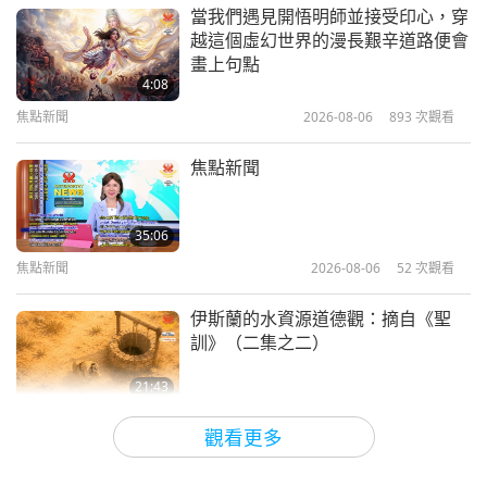
當我們遇見開悟明師並接受印心，穿
越這個虛幻世界的漫長艱辛道路便會
畫上句點
4:08
焦點新聞
2026-08-06
893
次觀看
焦點新聞
35:06
焦點新聞
2026-08-06
52
次觀看
伊斯蘭的水資源道德觀：摘自《聖
訓》（二集之二）
21:43
智慧之語
2026-08-06
57
次觀看
觀看更多
唐敏．佛萊（純素者）：為更仁慈的