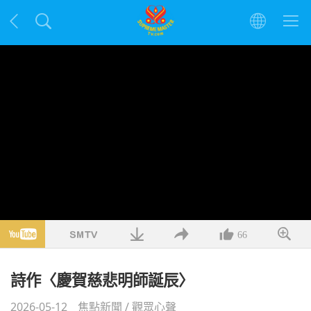
66
詩作〈慶賀慈悲明師誕辰〉
2026-05-12
焦點新聞
/
觀眾心聲