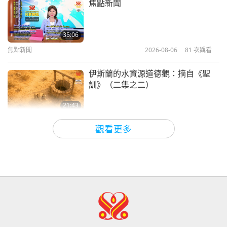
焦點新聞
35:06
焦點新聞
2026-08-06
81
次觀看
伊斯蘭的水資源道德觀：摘自《聖
訓》（二集之二）
21:43
智慧之語
2026-08-06
79
次觀看
觀看更多
唐敏．佛萊（純素者）：為更仁慈的
世界播下種子（二集之一）
19:47
素食菁英
2026-08-06
73
次觀看
師父內邊的和平會談（二集之一）
2026.07.29