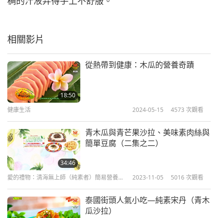
稠的汁液弄得手上不舒服。
相關影片
從熱帶到健康：木瓜的營養奇蹟
18:50
健康生活
2024-05-15
4573
次觀看
青木瓜與青芒果沙拉、美味素肉絲與
簡單豆腐（二集之二）
34:46
愛的禮物：清海無上師（純素者）簡易營養的
2023-11-05
5016
次觀看
烹飪
泰國街頭人氣小吃—純素宋丹（青木
瓜沙拉）