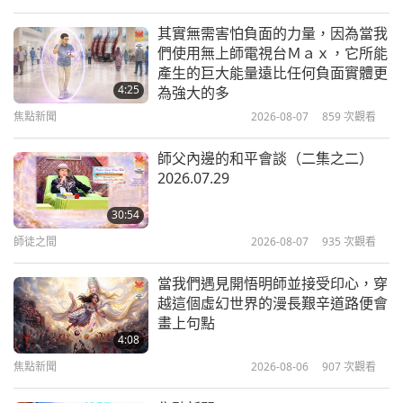
焦點新聞
2026-01-18
2817
次觀看
其實無需害怕負面的力量，因為當我
們使用無上師電視台Ｍａｘ，它所能
製作柿子石榴沙拉的小技巧
產生的巨大能量遠比任何負面實體更
4:25
為強大的多
焦點新聞
2026-08-07
859
次觀看
1:43
焦點新聞
2025-12-28
2782
次觀看
師父內邊的和平會談（二集之二）
2026.07.29
30:54
師徒之間
2026-08-07
935
次觀看
當我們遇見開悟明師並接受印心，穿
越這個虛幻世界的漫長艱辛道路便會
畫上句點
4:08
焦點新聞
2026-08-06
907
次觀看