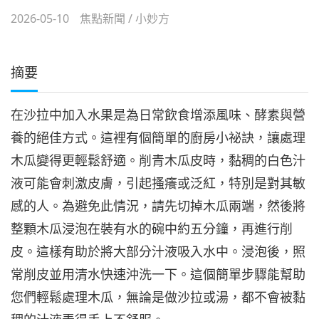
2026-05-10
焦點新聞
/
小妙方
摘要
在沙拉中加入水果是為日常飲食增添風味、酵素與營
養的絕佳方式。這裡有個簡單的廚房小祕訣，讓處理
木瓜變得更輕鬆舒適。削青木瓜皮時，黏稠的白色汁
液可能會刺激皮膚，引起搔癢或泛紅，特別是對其敏
感的人。為避免此情況，請先切掉木瓜兩端，然後將
整顆木瓜浸泡在裝有水的碗中約五分鐘，再進行削
皮。這樣有助於將大部分汁液吸入水中。浸泡後，照
常削皮並用清水快速沖洗一下。這個簡單步驟能幫助
您們輕鬆處理木瓜，無論是做沙拉或湯，都不會被黏