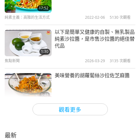
17:52
純素主義：高雅的生活方式
2022-02-06
5130
次觀看
以下是簡單又健康的自製、無乳製品
純素沙拉醬，是市售沙拉醬的絕佳替
代品
1:30
焦點新聞
2026-03-29
3135
次觀看
美味營養的胡蘿蔔絲沙拉佐芝麻醬
1:48
焦點新聞
2026-03-01
3185
次觀看
觀看更多
製作美味營養的生胡蘿蔔沙拉的小技
巧
最新
1:39