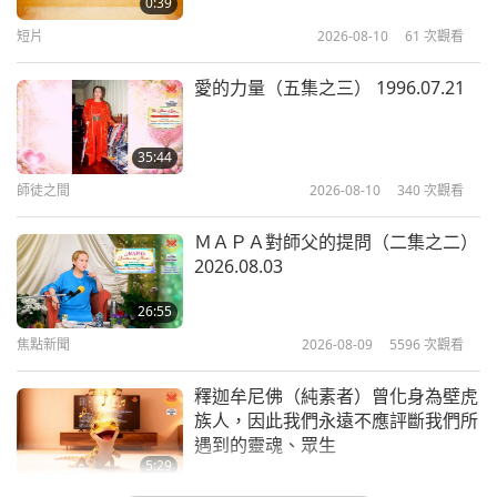
0:39
短片
2026-08-10
61
次觀看
6:18
焦點新聞
2023-01-05
5646
次觀看
愛的力量（五集之三） 1996.07.21
勤修和守戒能時時被上帝保護—內在
師父護佑免於重大車禍的故事
35:44
師徒之間
2026-08-10
340
次觀看
3:33
焦點新聞
2022-10-12
4605
次觀看
ＭＡＰＡ對師父的提問（二集之二）
2026.08.03
當我們真正準備好臣服於上帝完美愛
力與旨意之際，奇蹟就會發生
26:55
焦點新聞
2026-08-09
5596
次觀看
4:21
焦點新聞
2022-12-22
5020
次觀看
釋迦牟尼佛（純素者）曾化身為壁虎
族人，因此我們永遠不應評斷我們所
唯有精進與誠心修行打坐才能保護並
遇到的靈魂、眾生
提昇我們以及我們許多世代
5:29