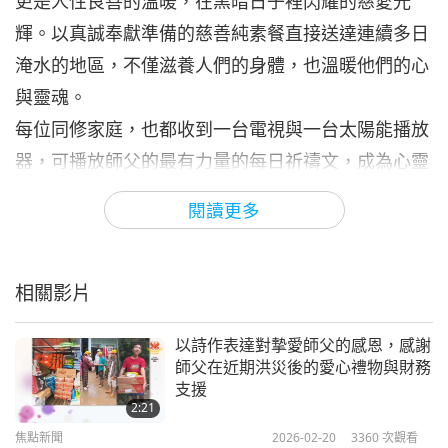
更是人性良善的溫暖，在黑暗日子裡閃耀的慈愛光
輝。以真誠奉獻準備的慈善純素餐直接送達連續多日
淹水的地區，不僅滋養人們的身體，也溫暖他們的心
與靈魂。
每位同修家庭，也都收到一台電視與一台太陽能播放
器，可播放師父的最有力量的每日祈禱文，成為心靈
支柱的奇妙來源—在災後為本省重建信心、平靜與力
閱讀更多
量。我謙卑頂禮感恩您賜予一切眾生的無條件之愛！
我也深深感恩同修們無論遠近的慈愛保護，於上帝的
恩典中！這份靈性親緣與人間慈悲的連結真正神聖高
相關影片
尚。
以詩作表達對摯愛師父的感恩，感謝
情勢逐漸穩定後，我回去參加觀音共修。在深度入定
師父在近期洪災後的愛心禮物與財務
中，我看見師父的化身和藹前來探望我們。那一刻，
支援
2:21
我的心盈滿淚水。我清楚感受到您始終在我們身旁—
焦點新聞
2026-02-20
3360
次觀看