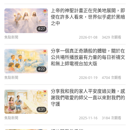
照顧我們，不論靈性，還是身體上，默默卻周全。我
再次從心底恭敬表達最深的感恩，感謝師父您無邊的
上帝的神聖計畫正在完美地展開，即
使在許多人看來，世界似乎處於黑暗
愛與奇蹟般的護佑。
之中
我也要感謝重新合一的三位至大能者，加持、指引並
4:27
支撐我們省分度過這場磨難。願這道愛的光芒持續無
焦點新聞
2026-01-08
3429
次觀看
盡地傳播。願我們永懷感恩，精進修行並服務他人。
分享一個真正奇蹟般的體驗，關於在
感恩上帝，來自悠樂（越南）的金瑩
公共場所播放最有力量的每日祈禱文
和無上師電視台加大版
4:22
真誠的金瑩，感謝您與我們分享您的心聲。我們很高
焦點新聞
2026-01-19
4704
次觀看
興聽到，在三位至大能者的恩典下，您的地區正順利
分享我和我的家人平安度過災難，感
復原。祝您充滿加持與愛。
謝我們敬愛的師父一直以來對我們的
師父有些安慰的話要給您：
「忠誠的金瑩，你的真誠
守護
4:31
與感恩觸動我的心。雖然經歷悲劇與災難令人痛苦，
焦點新聞
2025-11-16
3184
次觀看
但這也會深刻轉變那些親歷其境者。這是淨化的層