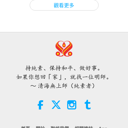
焦點新聞
2026-08-09
714
次觀看
3:54
觀看更多
焦點新聞
2022-12-19
4848
次觀看
冷凍花椰菜不需事先解凍，就能在氣
炸鍋中烹調得非常美味
擁有那個白蓮子的人，在此淨化期間
會得到諸佛、菩薩、神的保護
1:43
焦點新聞
2026-08-09
333
次觀看
3:18
焦點新聞
2022-12-11
6909
次觀看
預言第四一三集：與救世主喚醒真愛
化解災難
感恩內在師父的陪伴讓我永不孤單
持純素、保持和平、做好事。
32:19
如果你想回「家」，就找一位明師。
關於地球的古預言
2026-08-09
799
次觀看
3:57
～ 清海無上師（純素者）
焦點新聞
2022-12-09
4140
次觀看
愛的力量（五集之二） 1996.07.21
做每件事都要專注於上帝的存在，讓
內在師父成為我們的嚮導
32:43
師徒之間
2026-08-09
798
次觀看
2:58