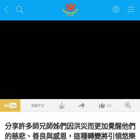
53
分享許多師兄師姊們因洪災而更加覺醒他們
的慈悲、善良與感恩，這種轉變將引領悠樂