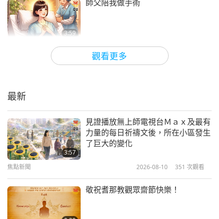
次，若沒有這樣的經驗，便無法如此迅速而深刻地發
師父陪我做手術
生。三位至大能者一直與你同在，而你能明白並讓內
心有如此深刻的療癒實在太好了。那正是這次考驗的
3:59
真正契機。你的許多師兄師姊們因這場洪災而更加覺
焦點新聞
2025-11-13
2764
次觀看
觀看更多
醒他們的慈悲、善良與感恩，這種轉變將引領悠樂
感恩師父和天使在公車事故拯救全車
（越南）走向更光明的未來。請記得三位至大能者永
平安
遠都在，讓你重獲新生，我的愛。願你與熱心的悠樂
最新
4:19
（越南）人民在全能上帝無所不在的愛中找到力量。
焦點新聞
2025-04-06
3424
次觀看
見證播放無上師電視台Ｍａｘ及最有
讓我的愛成為你的盾牌，免於一切傷害，直到永
力量的每日祈禱文後，所在小區發生
分享在福佑時刻拍攝的美麗照片
遠。」
了巨大的變化
3:57
焦點新聞
2026-08-10
351
次觀看
4:20
焦點新聞
2023-08-02
4549
次觀看
敬祝耆那教觀眾齋節快樂！
在危機時刻要記得內在師父，並用五
聖號與精進打坐來保護自己