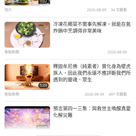
1:52
短片
2026-08-09
34
次觀看
3:50
焦點新聞
2022-12-03
4441
次觀看
冷凍花椰菜不需事先解凍，就能在氣
炸鍋中烹調得非常美味
見證天飾「合一」和五聖號幫助戰勝
惡魔
焦點新聞
2026-08-09
4:22
焦點新聞
2022-08-31
7010
次觀看
釋迦牟尼佛（純素者）曾化身為壁虎
族人，因此我們永遠不應評斷我們所
五聖號跟禮物的力量巨大無比，可以
遇到的靈魂、眾生
驅走黑暗帶來光明
5:29
焦點新聞
2026-08-09
497
次觀看
2:35
焦點新聞
2022-03-31
9118
次觀看
預言第四一三集：與救世主喚醒真愛
化解災難
地獄遊記（第五集）—聖號是真正的
保護力
32:19