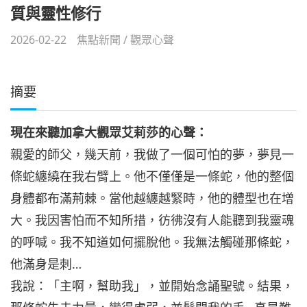
質與靈性修行
2026-02-22
焦點新聞
/
觀眾心聲
摘要
現在來聽加拿大觀眾艾莉莎的心聲：
親愛的師父，幾天前，我做了一個可怕的夢，夢見一
條蛇纏繞在我右臂上。他不僅僅是一條蛇，他的整個
身體都布滿荊棘。當他越纏越緊時，他的體型也在增
大。我因害怕而不知所措，彷彿沒有人能聽到我靈魂
的呼喊。我不知道如何擺脫他。我無法觸碰那條蛇，
他滿身是刺…
我說：「主啊，幫助我」，並開始念誦聖號。結果，