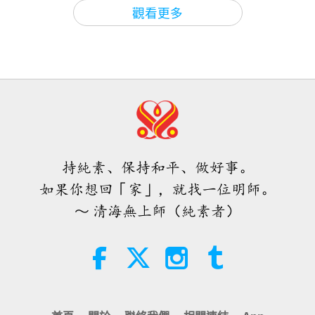
關於地球的古預言
2026-08-09
536
次觀看
2:30
觀看更多
短片
2021-05-24
57323
次觀看
愛的力量（五集之二） 1996.07.21
唯有精進與誠心修行打坐才能保護並
提昇我們以及我們許多世代
32:43
師徒之間
2026-08-09
546
次觀看
3:54
焦點新聞
2022-12-19
4848
次觀看
希望那些仍在沉睡，等待主耶穌的人
會明白他早已在此，並可在無上師電
到處都是陷阱—必須非常精進，始終
視台見到
持純素、保持和平、做好事。
遵守五條道德戒律，履行和遵循明師
3:05
的指導
如果你想回「家」，就找一位明師。
焦點新聞
2026-08-08
928
次觀看
4:44
～ 清海無上師（純素者）
焦點新聞
2022-11-21
5491
次觀看
世界各地純素趨勢新聞，二○二六年
四至六月（二集之一）
唯有精進修行才能得享安全
3:40
短片
2026-08-08
390
次觀看
4:04