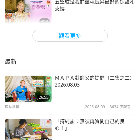
五聖號是我們靈魂提昇最好的保護和
支撐
4:14
焦點新聞
2023-07-20
5523
次觀看
觀看更多
謹記五聖號並儘可能重複不斷地誦念
以增強自己的保護力
最新
2:58
焦點新聞
2023-01-14
5277
次觀看
ＭＡＰＡ對師父的提問（二集之二）
2026.08.03
在危機時刻要記得內在師父，並用五
聖號與精進打坐來保護自己
26:55
焦點新聞
2026-08-09
3634
次觀看
6:18
焦點新聞
2023-01-05
5645
次觀看
「持純素：無須再質問自己的良
心！」
注入明師力量的聖號和禮物對內心純
潔和誠心的人來說確實極度有力量