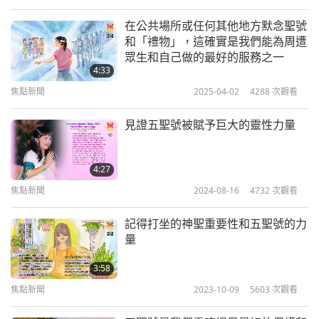
師父有親切的訊息給您：
「感恩的艾莉莎，感謝你成
為精進的觀音修行者，並遵循你在印心時所得到的指
在公共場所或任何其他地方默念聖號
和「禮物」，這確實是我們能為周遭
引。確實，誦念聖號是最好的保護。你誦念得越頻繁
眾生和自己做的最好的服務之一
效果越好，因為它們能保護我們免受這個世界上許多
4:33
負面力量侵害，及較低等世界還有一些共業的干擾。
焦點新聞
2025-04-02
4288
次觀看
誦念聖號也能讓我們保持對自身本性的覺知，並幫助
見證五聖號被賦予巨大的靈性力量
我們在日常生活中靈性成長，避免負面思維。請養成
習慣在整日生活中都誦念聖號，而不僅僅是在遇到困
4:27
難時。這將提升你的生活品質與靈性修行。願你以及
焦點新聞
2024-08-16
4732
次觀看
熱愛和平的加拿大人民在上帝的恩典與保護中度過生
記得打坐的神聖重要性和五聖號的力
命中每一刻。送給你滿滿的愛。」
量
3:58
焦點新聞
2023-10-09
5603
次觀看