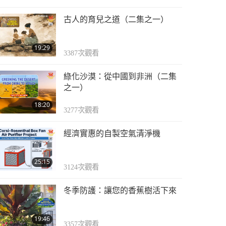
古人的育兒之道（二集之一）
19:29
3387
次觀看
綠化沙漠：從中國到非洲（二集
之一）
18:20
3277
次觀看
經濟實惠的自製空氣清淨機
25:15
3124
次觀看
冬季防護：讓您的香蕉樹活下來
19:46
3357
次觀看