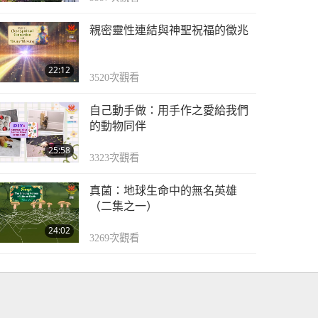
親密靈性連結與神聖祝福的徵兆
22:12
3520
次觀看
自己動手做：用手作之愛給我們
的動物同伴
25:58
3323
次觀看
真菌：地球生命中的無名英雄
（二集之一）
24:02
3269
次觀看