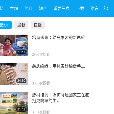
結
主題
節目
短片
重要訊息
下載
語言
關影片
最新
直播
培育未來：幼兒學習的新思維
21:51
2906
次觀看
慈悲編織：用純素紗線做手工
24:10
3095
次觀看
鄉村復興：為何發達國家正在擁
抱更簡單的生活
21:42
3161
次觀看