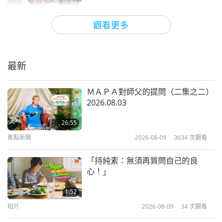
39:40
忙促成和平協議。但另一位天王，他在表面上看起來
師徒之間
2020-02-14
9999
次觀看
更支持戰爭，表面上是這樣。
舉例來說，他們不但沒
觀看更多
有更傾向和平，反而加強了好戰態度或物質方面的東
黃金時代意謂靈魂提昇（三集之一）
2019.05.04
西，例如運送更強大的武器，或提供更多的資金來支
最新
持戰爭，讓戰爭繼續下去。
30:02
師徒之間
2020-02-11
7467
次觀看
我知道，就算我不向你們透露這些天王的名字，他們
ＭＡＰＡ對師父的提問（二集之二）
2026.08.03
也知道。事實上，也許他們不知道。我的意思是，這
佛教故事「阿難總持的因緣，地獄的
名號與如來讚嘆品」（十一集之一）
不是物質上的事。這是潛意識的、也是心智的和因果
26:55
2015.08.10
業力的事，這對任何外行人來說都是難以理解的。
焦點新聞
2026-08-09
3634
次觀看
32:01
師徒之間
2020-01-31
8384
次觀看
但即使如此，捲入戰爭與和平對我來說已經是不安全
「持純素：無須再質問自己的良
心！」
的了。現在我甚至談到了那兩位天王，儘管我沒有提
以精進打坐超越生活中的種種影響
（三集之一）2019.05.05，
到他們的名字，但你們知道，我將會更不安全。我現
1:52
06·30&09·01
短片
2026-08-09
34
次觀看
在甚至更不安全了。但不要緊，我想做的事，就必須
27:47