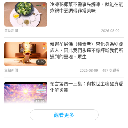
要做。我不能對此視而不見，不向世人解釋他們所處
師徒之間
2020-01-28
10022
次觀看
冷凍花椰菜不需事先解凍，就能在氣
的情況。
也許透過我肉身的談話能喚醒這兩位天王。
炸鍋中烹調得非常美味
駕馭頭腦，昇華佛性（三集之一）
因為我用直言不諱的世俗語言說這些話，世人會多少
2005.03.03，匈牙利
知道一些事情，至少知道一些情況，他們可能會祈
焦點新聞
2026-08-09
33:25
禱，可能會祈求上帝幫助。這就是我所能寄望的。
如
師徒之間
2020-01-25
12572
次觀看
釋迦牟尼佛（純素者）曾化身為壁虎
果還有什麼我可以做的，我當然會嘗試。我一直在努
族人，因此我們永遠不應評斷我們所
與工作人員的溫馨聚會（二集之一）
力。
遇到的靈魂、眾生
2019.05.01
5:29
焦點新聞
2026-08-09
497
次觀看
噢，現在我很高興，我甚至可以在與一些高等眾生和
34:14
一些宇宙諸王開會時偶爾進行錄音。有些訊息有時來
師徒之間
2020-01-23
6256
次觀看
預言第四一三集：與救世主喚醒真愛
自其他王國，比方說「真相寶庫之王」。
意思是他有
化解災難
佛教故事「如意寶珠」（十集之一）
責任在世俗事務、國際情勢、戰爭與和平相關的情況
2015.08.13
32:19
下，保存所有這些真相。所以，我也必須請教他。不
關於地球的古預言
2026-08-09
536
次觀看
32:36
觀看更多
是只有一兩個。例如，即使一個國家的國王擁有很大
師徒之間
2020-01-13
9365
次觀看
愛的力量（五集之二） 1996.07.21
的權力，不過他也需要他的秘書為他工作，他需要他