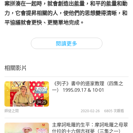
案拼湊在一起時，就會創造出能量，和平的能量和動
力，它會提昇相關的人，使他們的思想變得清晰，和
平協議就會更快、更簡單地完成。
現在，這位天王，之前提到的兩位天王之一，他隱藏
閱讀更多
了這個秘密方案。因為他的職責是將其轉交給和平協
議的相關人員，並在內在提供協助，以實現這項和平
協議。但他把它藏了起來，因為他擔心如果他參與其
相關影片
中或促成和平，那他的一些不為人知的業力就會被公
諸於世，或被進一步揭露。但他這麼做並不公平。如
《列子》書中的道家教理（四集之
一） 1995.09.17 & 10·01
果我們有職責要做，我們就必須去做，尤其是為了整
個世界，整個地球的安全。但因為他的國家遠離戰
34:25
區，所以我想他並不會那麼擔心。儘管如此，如果你
師徒之間
2020-02-26
6805
次觀看
有職責要做某件委託給你的事，且在你的能力範圍之
主摩訶毗羅的生平：摩訶毗羅之母翠
內，你就應該去做。
什拉的十六個吉祥夢（三集之一）