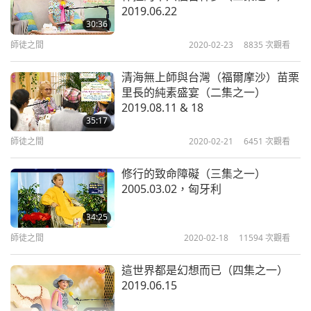
2019.06.22
問題是，如果你做錯了事，或是你非常珍愛的和對你
30:36
非常重要的家人做錯了事，保護那位家人是人的天
師徒之間
2020-02-23
8835
次觀看
性。
事實上，許多人類在地球上也有自己的地位或責
清海無上師與台灣（福爾摩沙）苗栗
任，但同時，他們也來自天堂。所以在天界裡，他們
里長的純素盛宴（二集之一）
2019.08.11 & 18
被賦予了這樣的工作，這樣的職責，而且他們必須及
35:17
時完成。
但是，當時機來臨時，他們或他們的家人出
師徒之間
2020-02-21
6451
次觀看
了別的事情，或他們做了一些不該做的事，所以，當
修行的致命障礙（三集之一）
這個人沒有出現，或不願意提供和平組織施行和平談
2005.03.02，匈牙利
判的秘密方案，和平就會被延遲。因此，和平至今被
34:25
延遲了。
師徒之間
2020-02-18
11594
次觀看
當我說我和這兩位天王談過，我並不是說我去他們的
這世界都是幻想而已（四集之一）
宮殿和他們交談。我們是在內在，在靈性領域交談
2019.06.15
的。
那是其中一位天王。好吧，我仍在努力推動他幫