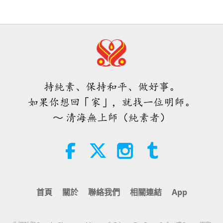
人生會遇到的四種眾生 （六集之
的軍隊來保護他和保護國家。他需要一個稅務局來收
一）2019.07.14
32:43
稅，用於宮廷開支以及他自己和家人的生活等等。
師徒之間
2026-08-09
546
次觀看
36:12
同樣，在宇宙的安排中，有許多天王、許多天神、女
師徒之間
2020-01-07
9835
次觀看
希望那些仍在沉睡，等待主耶穌的人
神和神明及許多神祇來做不同的事情，來管理整個宇
會明白他早已在此，並可在無上師電
透識情緣，了脫因果 （五集之一）
宙。這是一個非常大的階級架構。這並不是天王一個
視台見到
持純素、保持和平、做好事。
2005.03.01，匈牙利
3:05
人就能夠做到的。因此上帝才要派遣明師和其他相關
如果你想回「家」，就找一位明師。
焦點新聞
2026-08-08
928
次觀看
29:04
的聖賢與天堂工作人員下來人間，幫助終極明師，並
～ 清海無上師（純素者）
師徒之間
2020-01-02
11526
次觀看
遵行上帝的旨意。因為人類有肉身和所有與之相伴的
世界各地純素趨勢新聞，二○二六年
四至六月（二集之一）
相關特質，無論是好的或壞的。所以當然，上帝必須
伊朗人對靈修的虔誠與熱情（四集之
一） 2019.05.12
派遣一位能以相同的肉身形式來與人類聯繫的人。否
3:40
短片
2026-08-08
390
次觀看
則，人類什麼都無法理解。他們能了解的已經很少
33:41
首頁
關於
聯絡我們
相關連結
App
了。因此上帝對他們說話，他們不懂。他們不斷地向
師徒之間
2019-12-29
6671
次觀看
世界各地純素趨勢新聞，二○二六年
上帝祈禱，卻聽不到上帝所說的話。問題就在這裡。
四至六月（二集之二）
佛教故事：供養道場給佛陀的在家居