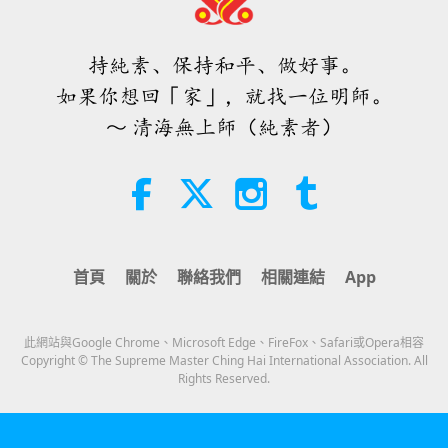
世界各地純素趨勢新聞，二○二六年
四至六月（二集之二）
持純素、保持和平、做好事。
4:58
如果你想回「家」，就找一位明師。
短片
2026-08-08
312
次觀看
～ 清海無上師（純素者）
愛的力量（五集之一） 1996.07.21
38:08
師徒之間
2026-08-08
935
次觀看
首頁
關於
聯絡我們
相關連結
App
其實無需害怕負面的力量，因為當我
們使用無上師電視台Ｍａｘ，它所能
產生的巨大能量遠比任何負面實體更
此網站與Google Chrome、Microsoft Edge、FireFox、Safari或Opera相容
4:25
為強大的多
Copyright © The Supreme Master Ching Hai International Association. All
Rights Reserved.
焦點新聞
2026-08-07
1284
次觀看
焦點新聞