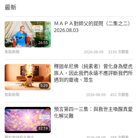
懼！
最新
1:18
短片
2024-11-13
2952
次觀看
ＭＡＰＡ對師父的提問（二集之二）
2026.08.03
純素者，您從狹小擁擠／骯髒／可怕
／囚禁的籠子裡拯救了無數生命
26:55
焦點新聞
2026-08-09
3230
次觀看
1:10
短片
2024-11-11
3080
次觀看
釋迦牟尼佛（純素者）曾化身為壁虎
族人，因此我們永遠不應評斷我們所
如果你看到街上安詳可愛的孩子與母
遇到的靈魂、眾生
親，或者孱弱的老人，卻無法激起你
5:29
心中任何保護的力量，那就發動戰爭
焦點新聞
2026-08-09
452
次觀看
1:35
吧！魔鬼們說：「歡迎回家」
短片
2024-05-25
2218
次觀看
預言第四一三集：與救世主喚醒真愛
化解災難
純素者：您對動物族人的愛傳遍世
界，讓所有人都感到溫馨
32:19
關於地球的古預言
2026-08-09
488
次觀看