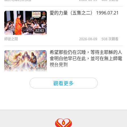
0:56
短片
2023-10-25
2118
次觀看
愛的力量（五集之二） 1996.07.21
我們會為你哭泣和嘔吐！
32:43
師徒之間
2026-08-09
508
次觀看
1:10
短片
2023-10-11
2004
次觀看
希望那些仍在沉睡，等待主耶穌的人
會明白他早已在此，並可在無上師電
視台見到
3:05
焦點新聞
2026-08-08
901
次觀看
觀看更多
世界各地純素趨勢新聞，二○二六年
四至六月（二集之一）
3:40
短片
2026-08-08
365
次觀看