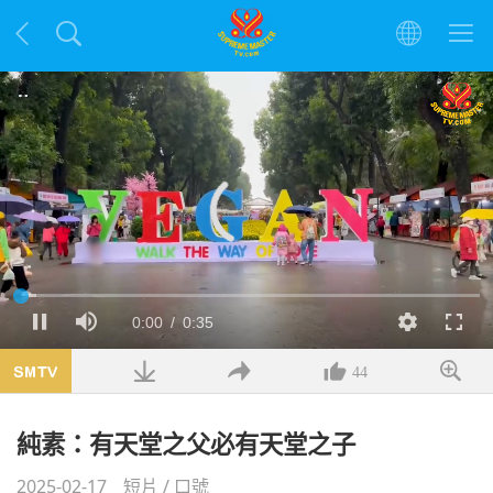
載
入
目
0:00
/
總
0:35
暫
靜
解
全
完
停
音
析
螢
畢
:
度
幕
4.98%
前
共
44
時
時
純素：有天堂之父必有天堂之子
間
間
2025-02-17
短片
/
口號