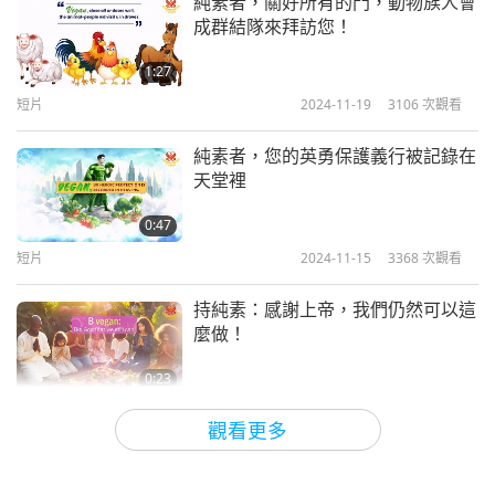
純素者，關好所有的門，動物族人會
成群結隊來拜訪您！
1:27
短片
2024-11-19
3106
次觀看
純素者，您的英勇保護義行被記錄在
天堂裡
0:47
短片
2024-11-15
3368
次觀看
持純素：感謝上帝，我們仍然可以這
麼做！
0:23
短片
2024-11-13
3348
次觀看
觀看更多
為什麼要害怕墓地，你的身體裡全天
候都帶著它！！！吃純素吧，遠離恐