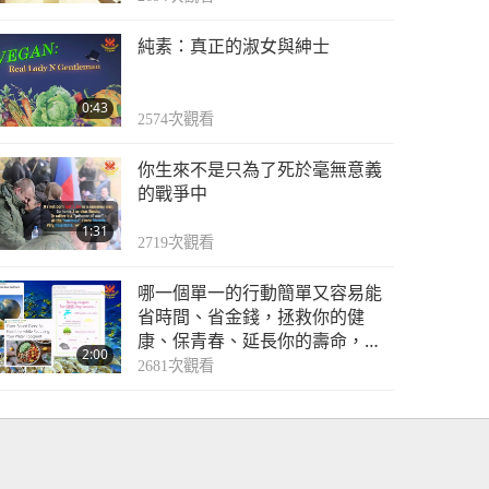
的？？！很好，是嗎？！你不想
這樣嗎？好，停止戰爭。現在就
純素：真正的淑女與紳士
保持和平…
0:43
2574
次觀看
你生來不是只為了死於毫無意義
的戰爭中
1:31
2719
次觀看
哪一個單一的行動簡單又容易能
省時間、省金錢，拯救你的健
康、保青春、延長你的壽命，讓
2:00
你免於下地獄，引領你上天堂，
2681
次觀看
拯救許多無辜生命，拯救清新的
空氣，拯救純淨的水，拯救海
洋，拯救河流，拯救所有水體，
拯救許多、任何…