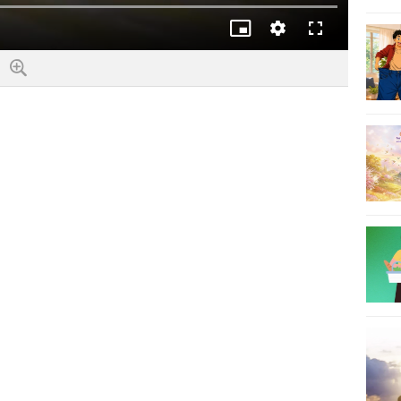
迷
解
全
你
析
螢
播
度
幕
放
器