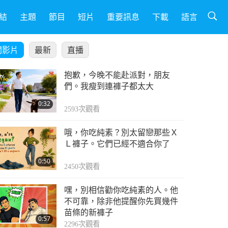
結
主題
節目
短片
重要訊息
下載
語言
關影片
最新
直播
抱歉，今晚不能赴派對，朋友
們。我瘦到連褲子都太大
0:32
2593
次觀看
哦，你吃純素？別太留戀那些Ｘ
Ｌ褲子。它們已經不適合你了
0:50
2450
次觀看
嘿，別相信勸你吃純素的人。他
不可靠，除非他提醒你先買幾件
苗條的新褲子
0:57
2296
次觀看