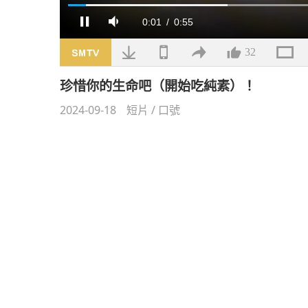
載
入
目
0:02
/
總
0:55
暫
靜
完
停
音
畢
:
31.91%
前
共
32
時
時
珍惜你的生命吧（開始吃純素）！
2024-09-18
短片
/
口號
間
間