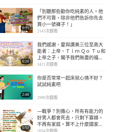
「別聽那些勸你吃純素的人。他
們不可靠，除非他們告訴你先去
買小一號褲子！」
0:51
2143
次觀看
我們感謝、愛與讚美三位至高大
能者：上帝、Ｔｉｍ Ｑｏ Ｔｕ和
上帝之子，賜予我們無盡的福
0:26
佑，使所有靈魂提昇到更高的意
3421
次觀看
識。讓我們體現真正慈悲善良的
本我與上帝兒女的身分相稱
你是否常常一起床就心情不好？
試試純素吧
2:48
2990
次觀看
—戰爭？別擔心，所有有能力的
好男人都會死去，只剩下寡婦。
不再有家庭。算不上什麼國家！
0:57
經濟崩潰！沒什麼好擔心
2694
次觀看