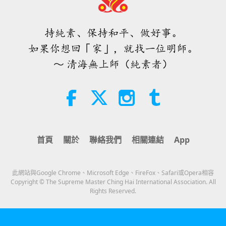
預言第四一三集：與救世主喚醒真愛
化解災難
持純素、保持和平、做好事。
32:19
如果你想回「家」，就找一位明師。
關於地球的古預言
2026-08-09
807
次觀看
～ 清海無上師（純素者）
愛的力量（五集之二） 1996.07.21
32:43
師徒之間
2026-08-09
809
次觀看
首頁
關於
聯絡我們
相關連結
App
希望那些仍在沉睡，等待主耶穌的人
會明白他早已在此，並可在無上師電
視台見到
此網站與Google Chrome、Microsoft Edge、FireFox、Safari或Opera相容
3:05
Copyright © The Supreme Master Ching Hai International Association. All
Rights Reserved.
焦點新聞
2026-08-08
1072
次觀看
焦點新聞