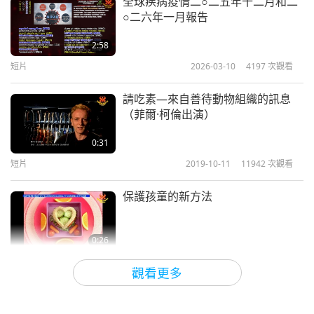
全球疾病疫情二○二五年十二月和二
○二六年一月報告
2:58
短片
2026-03-10
4197
次觀看
請吃素—來自善待動物組織的訊息
（菲爾·柯倫出演）
0:31
短片
2019-10-11
11942
次觀看
保護孩童的新方法
0:26
短片
2019-10-11
11920
次觀看
觀看更多
有機耕作—農耕的未來