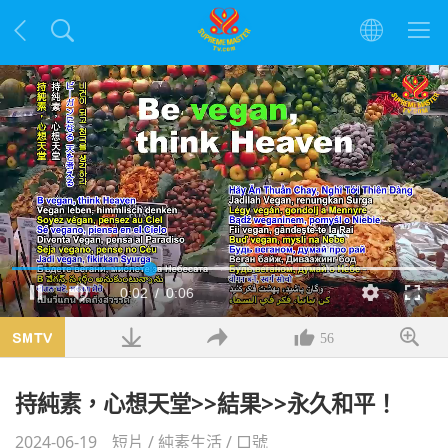
載
入
目
0:02
/
總
0:06
暫
靜
解
全
完
停
音
析
螢
畢
:
度
幕
100.00%
前
共
56
時
時
持純素，心想天堂>>結果>>永久和平！
間
間
2024-06-19
短片
/
純素生活
/
口號