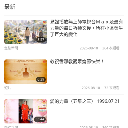
最新
1:58
短片
2019-07-25
12653
次觀看
見證播放無上師電視台Ｍａｘ及最有
力量的每日祈禱文後，所在小區發生
大地之母
了巨大的變化
3:57
焦點新聞
2026-08-10
364
次觀看
0:36
短片
2018-11-19
4666
次觀看
敬祝耆那教觀眾齋節快樂！
不用為了「拯救世界」放棄一切，只
要「持純素」
0:39
短片
2026-08-10
72
次觀看
2:18
短片
2017-10-21
11821
次觀看
愛的力量（五集之三） 1996.07.21
我們不用犧牲生命來拯救地球：只要
持純素
35:44
師徒之間
2026-08-10
360
次觀看