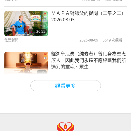
0:41
短片
2017-10-21
6325
次觀看
ＭＡＰＡ對師父的提問（二集之二）
2026.08.03
素食者較長壽
26:55
焦點新聞
2026-08-09
5619
次觀看
1:01
短片
2017-10-03
5309
次觀看
釋迦牟尼佛（純素者）曾化身為壁虎
族人，因此我們永遠不應評斷我們所
遇到的靈魂、眾生
5:29
焦點新聞
2026-08-09
717
次觀看
觀看更多
冷凍花椰菜不需事先解凍，就能在氣
炸鍋中烹調得非常美味
1:43
焦點新聞
2026-08-09
334
次觀看