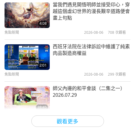
焦點新聞
2022-12-30
4154
次觀看
當我們遇見開悟明師並接受印心，穿
你和燦爛的新加坡。愛你！」
越這個虛幻世界的漫長艱辛道路便會
當我們真正準備好臣服於上帝完美愛
畫上句點
力與旨意之際，奇蹟就會發生
4:08
焦點新聞
2026-08-06
708
次觀看
4:21
焦點新聞
2022-12-22
5008
次觀看
西班牙法院在法律訴訟中維護了純素
肉品製造商權益
願全世界都能認識到師父的聖愛與智
慧
2:01
焦點新聞
2026-08-06
299
次觀看
4:42
焦點新聞
2022-12-12
3979
次觀看
師父內邊的和平會談（二集之一）
2026.07.29
感恩內在師父的陪伴讓我永不孤單
38:45
師徒之間
2026-08-06
791
次觀看
3:57
觀看更多
焦點新聞
2022-12-09
4121
次觀看
ＭＡＰＡ對師父的提問（二集之一）