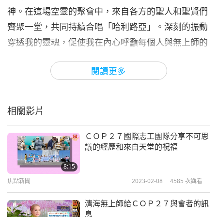
神。在這場空靈的聚會中，來自各方的聖人和聖賢們
齊聚一堂，共同持續合唱「哈利路亞」。深刻的振動
穿透我的靈魂，促使我在內心呼籲每個人與無上師的
存在建立連繫。
閱讀更多
雖然不願打擾ＣＯＰ２７疲憊的與會者，但天堂之歌
仍然持續存在，敦促我擁抱冥想並欣賞天堂合唱團直
到早晨。與一位師姊和一位師兄分享這個神聖的體
相關影片
驗，他們也感受到遙遠迴響的「哈利路亞」歌聲，進
ＣＯＰ２７國際志工團隊分享不可思
一步肯定了這一刻的靈性意義。值得注意的是，ＣＯ
議的經歷和來自天堂的祝福
Ｐ２７在埃及舉行，這裡是三千五百多年前摩西頒布
8:15
《十誡》的地方，增強了呼籲人們悔改和停止屠殺動
焦點新聞
2023-02-08
4585
次觀看
物的共鳴。
清海無上師給ＣＯＰ２７與會者的訊
我們在埃及逗留期間，我兒子在當地教堂發現令人傷
息