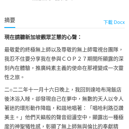
摘要
下載
Docx
現在請聽新加坡觀眾芷慧的心聲：
最敬愛的終極無上師以及尊敬的無上師電視台團隊，
我忍不住要分享我在參與ＣＯＰ２７期間所顯露的深
刻內在體驗，推廣純素主義的使命在那裡變成一次靈
性之旅。
二○二二年十一月十六日晚上，我回到達哈布灣飯店
後沐浴入睡，卻發現自己在夢中，無數的天人以令人
著迷的環形動作降臨，和諧地唱著：「唱哈利路亞讚
美主。」他們天籟般的聲音迴盪空中，顯露出一種極
度的神聖犧牲感，彰顯了無上師無與倫比的奉獻精