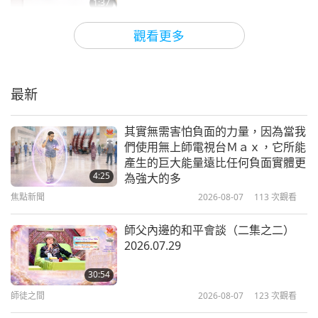
1:37
深刻體驗。師父的奇蹟和恩典永無止境，我們非常幸
短片
2019-10-29
8066
次觀看
運能夠成為師父的弟子並得到她賜予我們的所有加
觀看更多
持。願您和聰慧的新加坡人民永遠尋求最高意識，在
ＣＯＰ２４：世界領袖呼籲永續星球
（二集之二）
天堂永恆的慈悲中，無上師電視台團隊
最新
19:59
附註，師父有幾句睿智的話給您：
「從善如流的芷
地球：我們可愛的家
2019-02-25
6404
次觀看
其實無需害怕負面的力量，因為當我
慧，你得到好多的愛和加持，獲得這些殊勝的啟示，
們使用無上師電視台Ｍａｘ，它所能
請感謝主和所有參與其中的聖人！當我們過著靈修生
故事分享：穿著S.Ｍ.天衣，確實能將
產生的巨大能量遠比任何負面實體更
師父的覺醒力量傳播到世界各地
4:25
活時，我們能體驗到的奇蹟和神奇確實是無窮無盡
為強大的多
焦點新聞
2026-08-07
113
次觀看
的。這些本身並不是目的，而是在我們的旅程中加強
4:42
焦點新聞
2023-01-18
4703
次觀看
和激勵我們的燃料，以便我們能夠覺醒和在世界上表
師父內邊的和平會談（二集之二）
2026.07.29
達上帝的愛。我們真的是來為他人服務的。當我們臣
經營純素商店獲得不可思議的天堂支
服於這種大愛時，我們的生命就進入了神聖的隊列，
持
30:54
一切都由天堂安排。重要的是，我們要感恩，這樣我
師徒之間
2026-08-07
123
次觀看
2:17
們才能更符合上帝的旨意。願神聖的慈悲永遠圍繞著