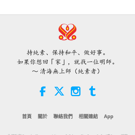
2026.08.03
世界目前情況緊急，對天堂恩典的需
要更甚於以往
25:38
焦點新聞
2026-08-05
7154
次觀看
3:37
焦點新聞
2022-12-08
4184
次觀看
「快速充電」是一種美妙的方法，能
在物質世界開始讓人感到過於沉重
見證氣候變遷的後果，須精進打坐並
時，重新與內在上帝連結
持純素、保持和平、做好事。
傳播愛心
3:46
如果你想回「家」，就找一位明師。
焦點新聞
2026-08-05
1216
次觀看
3:57
～ 清海無上師（純素者）
焦點新聞
2022-10-31
3863
次觀看
焦點新聞
善有善報—天堂保護善心照護染疫者
的醫療團隊
38:07
焦點新聞
2026-08-05
269
次觀看
4:55
首頁
關於
聯絡我們
相關連結
App
焦點新聞
2022-10-05
4053
次觀看
伊斯蘭的水資源道德觀：摘自《聖
訓》（二集之一）
故事分享：要尊重每位眾生，因為他