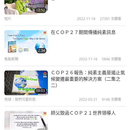
感的銘文，這突顯了事件的神聖一致性。圍繞著主耶
12:52
穌基督的這些文字敘述，敦促人類要悔改，並停止屠
短片
2022-11-16
27391
次觀看
殺動物族人，這與無上師的從二○二二年七月開始
的，全球轉變為純素的六個月恩典期間相一致。
在ＣＯＰ２７期間傳播純素訊息
隨後在杜拜的ＣＯＰ２８標誌著一個關鍵的轉變，六
2:34
十六％的菜單為純植物的，並在特定的一天，承認農
焦點新聞
2022-11-16
5846
次觀看
業和密集的動物族人飼養對氣候的影響。在我們參與
期間，一場自發的抗議活動展開，橫幅的標題為「為
ＣＯＰ２６報告：純素主義是遏止氣
候變遷最重要的解決方案（二集之
純素主義立法」，獲得前所未有的全球新聞報導，呼
二）
應無上師電視台發起的全球禁食動物族人肉的有影響
18:03
力的運動。感謝全能的上帝對純素世界，世界和平，
地球：我們可愛的家
2022-03-21
9146
次觀看
不斷賜予恩典。謹致由衷的感謝，芷慧來自新加坡
師父致函ＣＯＰ２１世界領導人
富有洞察力的芷慧，感謝您分享您在ＣＯＰ２７中的