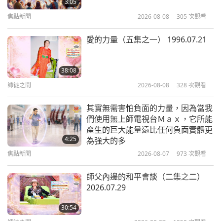
3:05
焦點新聞
2026-08-08
305
次觀看
14:56
光耀世界獎
2020-07-08
4296
次觀看
愛的力量（五集之一） 1996.07.21
光耀世界英雄獎得主：守護天使比特
犬米洛
38:08
師徒之間
2026-08-08
328
次觀看
13:01
光耀世界獎
2020-07-01
3770
次觀看
其實無需害怕負面的力量，因為當我
們使用無上師電視台Ｍａｘ，它所能
光耀世界愛心獎得主：「現在開始為
產生的巨大能量遠比任何負面實體更
善行動」的坎蒂斯•佩恩
4:25
為強大的多
焦點新聞
2026-08-07
973
次觀看
14:17
光耀世界獎
2020-06-24
4067
次觀看
師父內邊的和平會談（二集之二）
2026.07.29
光耀世界發明獎得主：卓越的年輕發
明家瑞夏伯‧詹恩（素食者）
30:54