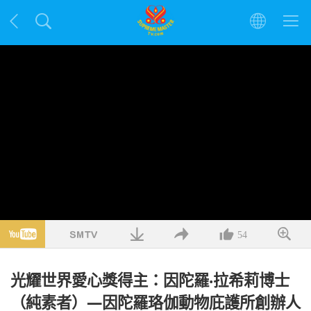
54
光耀世界愛心獎得主：因陀羅‧拉希莉博士
（純素者）—因陀羅珞伽動物庇護所創辦人