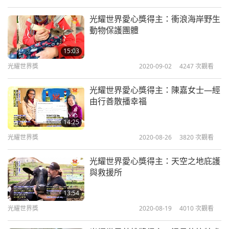
光耀世界愛心獎得主：衝浪海岸野生
動物保護團體
15:03
光耀世界獎
2020-09-02
4247
次觀看
光耀世界愛心獎得主：陳嘉女士—經
由行善散播幸福
14:25
光耀世界獎
2020-08-26
3820
次觀看
光耀世界愛心獎得主：天空之地庇護
與救援所
13:54
光耀世界獎
2020-08-19
4010
次觀看