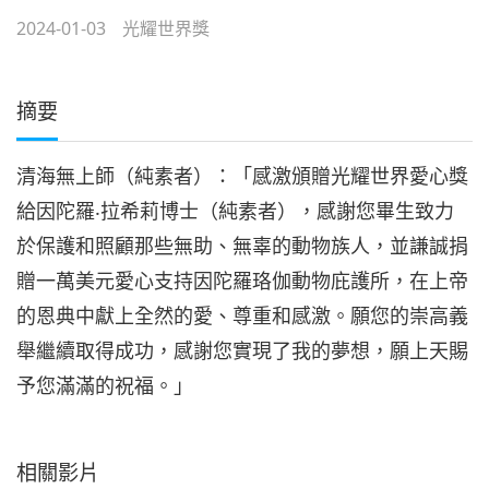
2024-01-03
光耀世界獎
摘要
清海無上師（純素者）：「感激頒贈光耀世界愛心獎
給因陀羅‧拉希莉博士（純素者），感謝您畢生致力
於保護和照顧那些無助、無辜的動物族人，並謙誠捐
贈一萬美元愛心支持因陀羅珞伽動物庇護所，在上帝
的恩典中獻上全然的愛、尊重和感激。願您的崇高義
舉繼續取得成功，感謝您實現了我的夢想，願上天賜
予您滿滿的祝福。」
相關影片