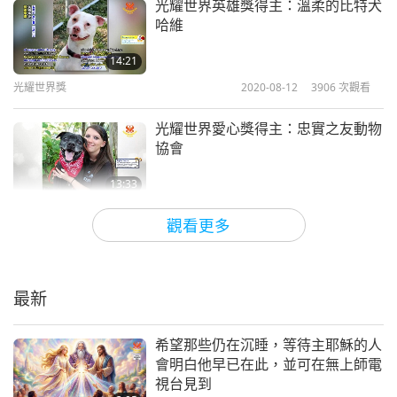
光耀世界英雄獎得主：溫柔的比特犬
哈維
14:21
光耀世界獎
2020-08-12
3906
次觀看
光耀世界愛心獎得主：忠實之友動物
協會
13:33
光耀世界獎
2020-08-05
3861
次觀看
觀看更多
光耀世界愛心獎得主：溫柔穀倉（二
集之一）
最新
12:30
光耀世界獎
2020-07-22
3983
次觀看
希望那些仍在沉睡，等待主耶穌的人
會明白他早已在此，並可在無上師電
光耀世界愛心獎得主：「悲憫動物」
視台見到
組織的崇高志業（二集之一）