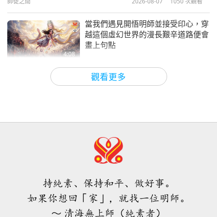
師徒之間
2026-08-07
1050
次觀看
15:32
光耀世界獎
2020-06-10
4514
次觀看
當我們遇見開悟明師並接受印心，穿
越這個虛幻世界的漫長艱辛道路便會
畫上句點
4:08
焦點新聞
2026-08-06
1033
次觀看
觀看更多
焦點新聞
35:06
焦點新聞
2026-08-06
277
次觀看
伊斯蘭的水資源道德觀：摘自《聖
訓》（二集之二）
持純素、保持和平、做好事。
21:43
如果你想回「家」，就找一位明師。
智慧之語
2026-08-06
322
次觀看
～ 清海無上師（純素者）