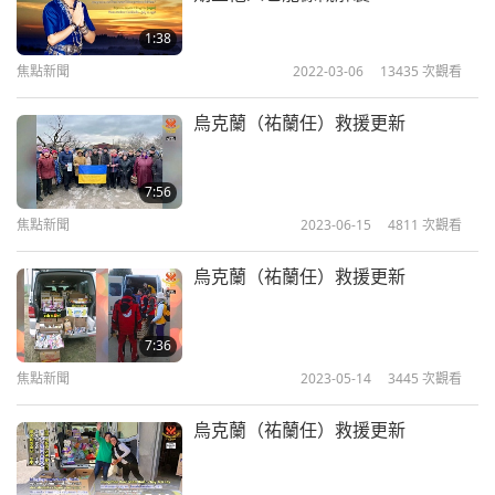
麥粒、珍珠大麥、葵花油、燕麥、蔬菜湯品與切碎的
1:38
植物性純素肉。並附上師父的著作《愛是唯一的解決
焦點新聞
2022-03-06
13435
次觀看
之道》、純素兒童書籍、無上師電視台傳單且防護口
烏克蘭（祐蘭任）救援更新
罩也包括在裡面。
第一批五百份送到赫爾松地區的卡利尼夫斯凱與布拉
7:56
霍達提夫卡等村莊，當地居民歡喜收受這些物品。另
焦點新聞
2023-06-15
4811
次觀看
外五百份則送給赫爾松市居民，許多人從地下防空洞
烏克蘭（祐蘭任）救援更新
現身，當他們聽到救援包裹送達時。他們也很感謝這
些極需的補給品。
7:36
「非常感謝！謝謝！謝謝您們幫忙我們！我們很高興
焦點新聞
2023-05-14
3445
次觀看
有人伸出援手。謝謝您們趕來。不要走。您們就像太
烏克蘭（祐蘭任）救援更新
陽。」