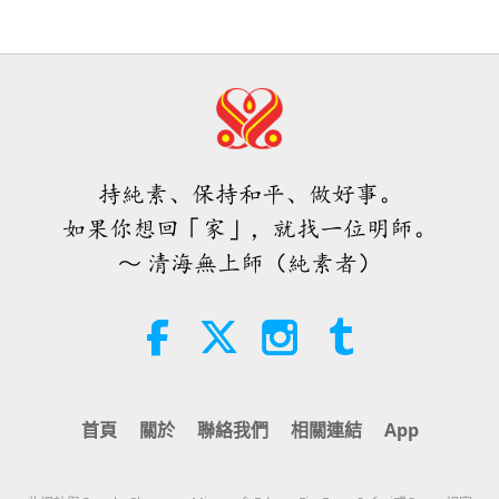
克羅埃西亞的世界會會員們拜訪久爾傑瓦茨與科普里
四至六月（二集之一）
烏克蘭（祐蘭任）的狗族人英雄為住
夫尼察的難民中心。由於這些城市接近匈牙利邊界，
院的孩子們帶來歡樂
3:40
來自烏克蘭（祐蘭任）的難民持續湧入。在這兩處難
短片
2026-08-08
338
次觀看
3:05
民營，我們準備了家庭包，裡面裝有水果、純素食物
焦點新聞
2022-08-23
3982
次觀看
世界各地純素趨勢新聞，二○二六年
與衛生用品，還有兒童服飾與玩具。我們亦發放無上
四至六月（二集之二）
純素烏克蘭（祐蘭任）士兵得到支持
師電視台傳單與烏克蘭（祐蘭任）語的師父著作《愛
持純素、保持和平、做好事。
來繼續奉行純植物生活方式
4:58
是唯一的解決之道》以及給兒童的純素書籍。
如果你想回「家」，就找一位明師。
短片
2026-08-08
299
次觀看
2:11
～ 清海無上師（純素者）
匈牙利布達佩斯的世界會會員們也能在加拿大簽證申
焦點新聞
2022-08-08
4001
次觀看
愛的力量（五集之一） 1996.07.21
辦中心放置師父所著的《愛是唯一的解決之道》以提
烏克蘭（祐蘭任）：世界與您同在
供支援給烏克蘭（祐蘭任）人民。人們很開心取走並
（四集之三）
38:08
閱讀該書。
師徒之間
2026-08-08
892
次觀看
12:49
首頁
關於
聯絡我們
相關連結
App
我們至深地感謝清海無上師（純素者）帶給堅強的烏
其他節目
2022-08-02
4212
次觀看
其實無需害怕負面的力量，因為當我
克蘭（祐蘭任）人的愛心與祈禱。我們也感謝所有參
們使用無上師電視台Ｍａｘ，它所能
見證龐大的天使軍隊在戰爭中幫助和
產生的巨大能量遠比任何負面實體更