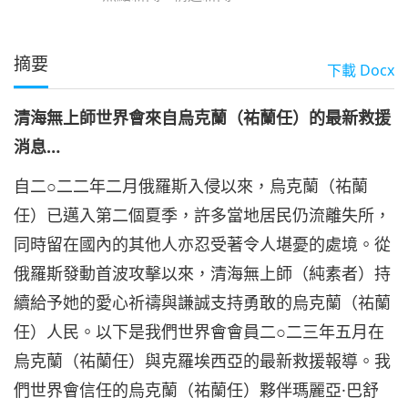
摘要
下載
Docx
清海無上師世界會來自烏克蘭（祐蘭任）的最新救援
消息…
自二○二二年二月俄羅斯入侵以來，烏克蘭（祐蘭
任）已邁入第二個夏季，許多當地居民仍流離失所，
同時留在國內的其他人亦忍受著令人堪憂的處境。從
俄羅斯發動首波攻擊以來，清海無上師（純素者）持
續給予她的愛心祈禱與謙誠支持勇敢的烏克蘭（祐蘭
任）人民。以下是我們世界會會員二○二三年五月在
烏克蘭（祐蘭任）與克羅埃西亞的最新救援報導。我
們世界會信任的烏克蘭（祐蘭任）夥伴瑪麗亞·巴舒