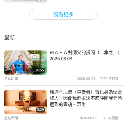
7:19
利沃夫的十五個家庭，五月獲得協助，其中有些家庭
焦點新聞
2023-04-02
3912
次觀看
多次拿到純素紓困品。利沃夫有一個家庭由專人送達
觀看更多
紓困包，同時另外十四份家庭紓困包則送到烏克蘭
烏克蘭（祐蘭任）救援更新
（祐蘭任）其他地區。這些紓困包裝有純素食物、各
最新
種個人衛生用品、鞋子以及師父的著作《愛是唯一的
6:07
解決之道》。
焦點新聞
2023-03-02
3865
次觀看
ＭＡＰＡ對師父的提問（二集之二）
2026.08.03
向烏克蘭（祐蘭任）人提供救援行動
五月時，基輔愛家餐廳團隊亦有兩位來自台灣（福爾
—清海無上師世界會來自摩爾多瓦、
26:55
摩沙）的世界會會員們加入陣容，協助所有層面的工
波蘭和義大利的救災新聞
焦點新聞
2026-08-09
2760
次觀看
5:47
作並分享他們精湛純素廚藝。基輔愛家餐廳亦介紹台
焦點新聞
2022-04-20
5162
次觀看
灣（福爾摩沙）傳統茶藝，吸引了滿座客人來品茶，
釋迦牟尼佛（純素者）曾化身為壁虎
族人，因此我們永遠不應評斷我們所
現場並有烏克蘭（祐蘭任）音樂表演！我們基輔世界
傾訴烏克蘭（祐蘭任）人民的傷痛
遇到的靈魂、眾生
會會員們仍持續每週造訪醫院致贈純素食品並以歡笑
5:29
激勵受傷的軍人。五月底，地方政府員工則受邀參加
焦點新聞
2026-08-09
373
次觀看
25:29