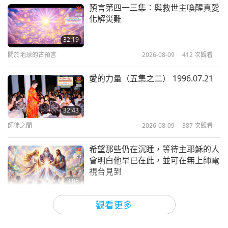
台灣（福爾摩沙）茶藝品茗以感謝他們在這困難時刻
其他節目
2022-10-19
4799
次觀看
預言第四一三集：與救世主喚醒真愛
的努力不懈。他們表示歡喜能蒞臨以及品嚐美味健康
化解災難
西班牙的烏克蘭（祐蘭任）難民救援
的純素食物。我們愛家餐廳團隊深感榮幸有這個機會
工作
32:19
去分享師父的愛力。
關於地球的古預言
2026-08-09
412
次觀看
8:08
也是在基輔，台灣（福爾摩沙）世界會會員的五千歐
焦點新聞
2022-10-02
3715
次觀看
愛的力量（五集之二） 1996.07.21
元捐款則交給光耀世界愛心獎得主塔瑪拉·塔瑙夫斯
見證師父消除試圖包圍地球的黑暗勢
卡（素食者）所創辦的「ＳＯＳ動物收容所」。這可
力與烏克蘭（祐蘭任）人民的未來
32:43
協助該收容所內的一千位狗族人與數百位貓族人，他
師徒之間
2026-08-09
387
次觀看
6:25
們都是俄羅斯入侵後飼主被迫逃難而遭到遺棄。塔瑙
焦點新聞
2022-10-08
5542
次觀看
希望那些仍在沉睡，等待主耶穌的人
夫斯卡女士代表收容所的動物族人表達感謝之意。她
會明白他早已在此，並可在無上師電
清海無上師對於烏克蘭（祐蘭任）戰
亦談到最近失去了她摯愛的狗族人，其在他們一起外
視台見到
爭的真知灼見：重要建議和預示已經
3:05
出散步時誤觸地雷而亡。她了解到該狗族人是犧牲他
成為現實
焦點新聞
2026-08-08
872
次觀看
27:39
自己以保護她的安全。
觀看更多
其他節目
2022-08-31
5271
次觀看
世界各地純素趨勢新聞，二○二六年