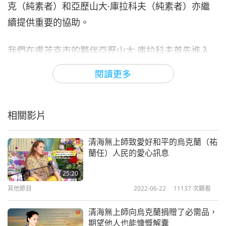
克（純素者）和亞歷山大·庫拉科夫（純素者）亦繼
續提供重要的協助。
我們在盧茨克市的夥伴亞歷山大·庫拉科夫首先進入
基輔州布查市，該地稍早曾遭到俄羅斯猛烈炮火攻
閱讀更多
擊。此行任務是協助公寓屋主重建家園。初步挑選四
間受損最嚴重的公寓為重建對象。感謝來自台灣（亦
相關影片
稱福爾摩沙）的世界會會員約一萬九千美元的捐款，
使這些極度受損房屋的整建工作得以展開。這些屋主
清海無上師致愛好和平的烏克蘭（祐
一年來都無家可歸，他們對這些援助深表感激。
蘭任）人民的愛心訊息
接著他們返回扎波羅熱的大型發貨倉庫，由慈善組織
25:20
其他節目
2022-06-22
11137
次觀看
Ｚｌａｇｏｄａ協助分裝一千份家庭用純素食物箱。
裡面包含有椰奶、波羅蜜與柚子，這些是我們世界會
清海無上師向烏克蘭捐贈了必需品，
泰國會員們所捐。其他物品包括純素麵條、豌豆、小
期望他人也能慷慨解囊