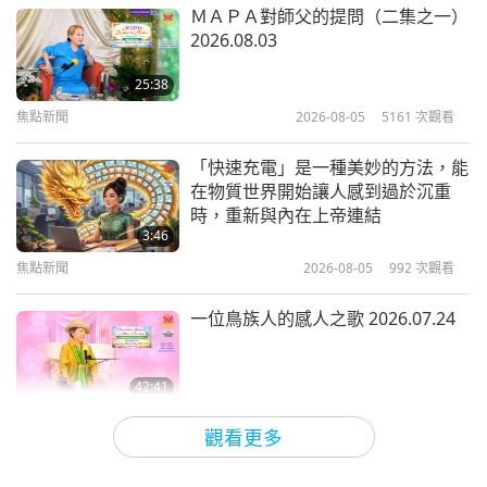
藝術與靈性
2018-10-26
7434
次觀看
ＭＡＰＡ對師父的提問（二集之一）
2026.08.03
進入愛的新時代
25:38
焦點新聞
2026-08-05
5161
次觀看
22:02
藝術與靈性
2018-10-23
8516
次觀看
「快速充電」是一種美妙的方法，能
在物質世界開始讓人感到過於沉重
韓國音樂—傳統與現代的火花（二集
時，重新與內在上帝連結
之一）
3:46
焦點新聞
2026-08-05
992
次觀看
18:39
藝術與靈性
2018-10-10
7776
次觀看
一位鳥族人的感人之歌 2026.07.24
42:41
師徒之間
2026-08-05
774
次觀看
觀看更多
欣喜得知這位上帝弟子的善舉與愛心