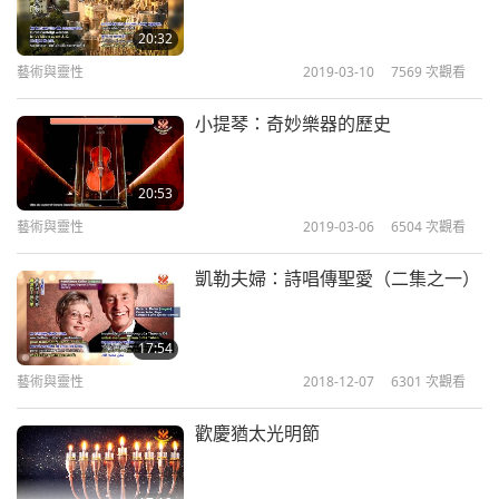
口通道上方看到，特色是一位深度切割的巨大立體鴿
子，圓形的表面效果環繞周圍。約翰選用鴿子是想使
20:32
藝術與靈性
2019-03-10
7569
次觀看
用一個超越任何個別宗教或教派的宗教意象。約翰
說：「鴿子是整個歷史上用來描繪美、和平、希望和
小提琴：奇妙樂器的歷史
感恩的象徵。」
20:53
藝術與靈性
2019-03-06
6504
次觀看
凱勒夫婦：詩唱傳聖愛（二集之一）
17:54
藝術與靈性
2018-12-07
6301
次觀看
歡慶猶太光明節