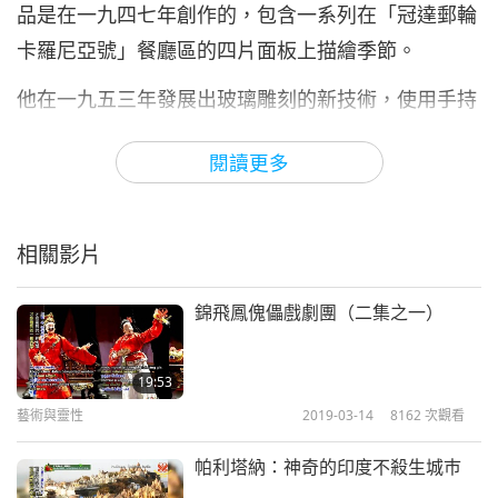
品是在一九四七年創作的，包含一系列在「冠達郵輪
卡羅尼亞號」餐廳區的四片面板上描繪季節。
他在一九五三年發展出玻璃雕刻的新技術，使用手持
式軟軸砂輪機。在一九五○年代中期，約翰開始著手
閱讀更多
於他廣為人知的代表作或傑作，標題為：《聖人與天
使的屏幕》，此作品位於英國考文垂的考文垂大教堂
的西側入口。此巨型的藝術創作七十英呎高（廿一·
相關影片
五公尺），四十五英呎寬（十八·八五公尺），包含
六十六位超越生命的聖徒與天使的玻璃雕刻人物，耗
錦飛鳳傀儡戲劇團（二集之一）
時十年才完成。
19:53
赫頓最後一個大型項目是唯一創作於美國的作品《感
藝術與靈性
2019-03-14
8162
次觀看
恩節精神》，於一九七五年在德州達拉斯感恩節廣場
帕利塔納：神奇的印度不殺生城巿
首次亮相。大幅的玻璃雕刻面板可以在感恩教堂的入