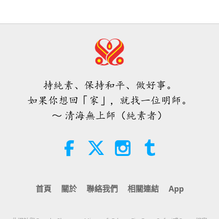
風範獲得學校社群的讚賞
4:31
焦點新聞
2026-08-04
1034
次觀看
焦點新聞
持純素、保持和平、做好事。
32:52
如果你想回「家」，就找一位明師。
焦點新聞
2026-08-04
322
次觀看
～ 清海無上師（純素者）
快樂之分析：皮埃爾‧伽桑狄（素食
者）著作選文（二集之二）
19:31
智慧之語
2026-08-04
284
次觀看
首頁
關於
聯絡我們
相關連結
App
星蘋果樹的傳說（二集之二）