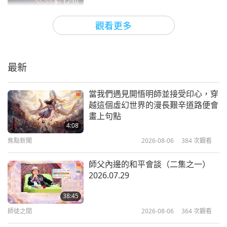
17:10
藝術與靈性
2018-12-05
6955
次觀看
觀看更多
里拉修道院：探訪保加利亞的歷史和
靈性珍寶
最新
17:22
藝術與靈性
2018-11-28
6613
次觀看
當我們遇見開悟明師並接受印心，穿
越這個虛幻世界的漫長艱辛道路便會
排燈節：歡慶善良與光明
畫上句點
4:08
焦點新聞
2026-08-06
384
次觀看
13:28
藝術與靈性
2018-11-07
5847
次觀看
師父內邊的和平會談（二集之一）
2026.07.29
慶祝清海日—純素生活，創造和平！
38:45
師徒之間
2026-08-06
364
次觀看
24:34