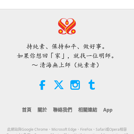
的訊息
25:38
焦點新聞
2026-08-05
7876
次觀看
0:16
短片
2019-04-18
6601
次觀看
「快速充電」是一種美妙的方法，能
在物質世界開始讓人感到過於沉重
《卑微的沉默》：「關懷生命協會」
時，重新與內在上帝連結
持純素、保持和平、做好事。
製作的紀錄片
3:46
如果你想回「家」，就找一位明師。
焦點新聞
2026-08-05
1431
次觀看
14:33
～ 清海無上師（純素者）
動物世界：我們的鄰居
2011-12-31
4442
次觀看
焦點新聞
珍惜寶貴人身（二集之二）
38:07
焦點新聞
2026-08-05
342
次觀看
10:03
首頁
關於
聯絡我們
相關連結
App
智慧之語
2022-01-22
10463
次觀看
伊斯蘭的水資源道德觀：摘自《聖
訓》（二集之一）
珍惜你所擁有的
此網站與Google Chrome、Microsoft Edge、FireFox、Safari或Opera相容
22:27