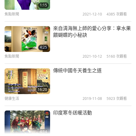
1:15
焦點新聞
2021-12-10
4385
次觀看
來自清海無上師的愛心分享：拿水果
餵蝴蝶的小秘訣
4:25
焦點新聞
2021-10-12
5160
次觀看
傳統中國冬天養生之道
16:20
健康生活
2019-11-08
5923
次觀看
印度寒冬送暖活動
4:14