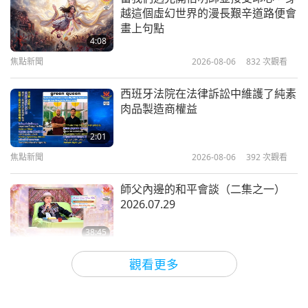
越這個虛幻世界的漫長艱辛道路便會
心臟保健食物
畫上句點
4:08
焦點新聞
2026-08-06
832
次觀看
14:29
健康生活
2021-11-27
5704
次觀看
西班牙法院在法律訴訟中維護了純素
肉品製造商權益
膝蓋疼痛成因與保健之道
2:01
焦點新聞
2026-08-06
392
次觀看
12:31
健康生活
2018-01-22
6538
次觀看
師父內邊的和平會談（二集之一）
2026.07.29
依偎麻袋—給街友愛與依偎（二集之
二）
38:45
師徒之間
2026-08-06
1047
次觀看
12:49
觀看更多
兒童天地
2020-06-27
5244
次觀看
ＭＡＰＡ對師父的提問（二集之一）
2026.08.03
讓關懷傳下去—來自美好生活基金會