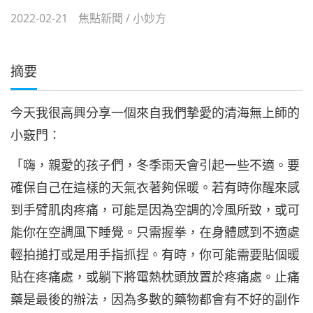
2022-02-21
焦點新聞
/
小妙方
摘要
今天我很高興分享一個來自我們摯愛的清海無上師的
小竅門：
「嗨，親愛的孩子們，冬季雨天會引起一些不適。要
確保自己在這樣的天氣衣著夠保暖。若有時你醒來感
到手臂肌肉疼痛，可能是因為空調的冷風所致，或可
能你在空調風下睡覺。只需握拳，在身體感到不適處
輕拍搥打或是用手指抓捏。有時，你可能需要貼個暖
貼在疼痛處，或躺下將電熱枕頭放置於疼痛處。止痛
藥是最後的辦法，因為多數的藥物都會有不好的副作