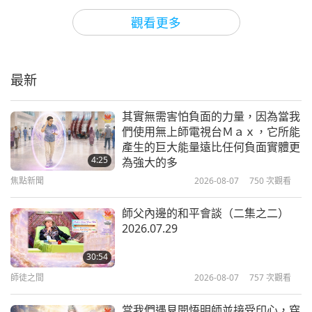
焦點新聞
2022-01-28
3484
次觀看
觀看更多
台灣（福爾摩沙）寒冬送暖活動
最新
6:25
焦點新聞
2022-01-17
4057
次觀看
其實無需害怕負面的力量，因為當我
們使用無上師電視台Ｍａｘ，它所能
保暖舒適的動物冬衣
產生的巨大能量遠比任何負面實體更
4:25
為強大的多
焦點新聞
2026-08-07
750
次觀看
12:18
動物世界：我們的鄰居
2019-01-11
5042
次觀看
師父內邊的和平會談（二集之二）
2026.07.29
四季，四部曲之四：冬季的活力
30:54
師徒之間
2026-08-07
757
次觀看
18:18
動物世界：我們的鄰居
2022-01-14
4217
次觀看
當我們遇見開悟明師並接受印心，穿