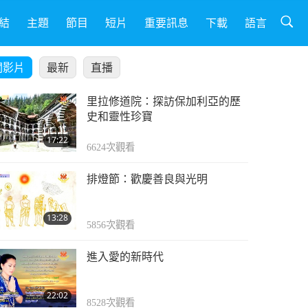
結
主題
節目
短片
重要訊息
下載
語言
關影片
最新
直播
里拉修道院：探訪保加利亞的歷
史和靈性珍寶
17:22
6624
次觀看
排燈節：歡慶善良與光明
13:28
5856
次觀看
進入愛的新時代
22:02
8528
次觀看