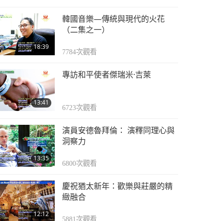
韓國音樂—傳統與現代的火花
（二集之一）
18:39
7784
次觀看
專訪和平使者傑瑞米·吉萊
13:41
6723
次觀看
演員安德魯拜倫： 演釋同理心與
洞察力
13:35
6800
次觀看
慶祝猶太新年：歡樂與莊嚴的精
緻融合
12:12
5881
次觀看