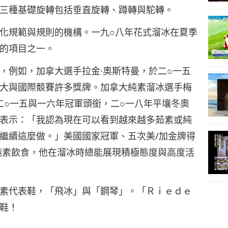
三種基礎旋轉包括垂直旋轉、蹲轉與駝轉。
化規範與規則的機構。一九○八年花式溜冰在夏季
的項目之一。
，例如，加拿大選手拉金·奧斯特曼，於二○一五
大與國際競賽許多獎牌。加拿大純素溜冰選手梅
二○一五與一六年冠軍頭銜，二○一八年平壤冬奧
表示：「我認為現在可以看到越來越多茹素或純
繼續這麼做。」美國國家冠軍、五次美/加金牌得
純素飲食，他在溜冰時總能展現積極態度與高度活
素代表鞋，「飛冰」與「鋼琴」。「Ｒｉｅｄｅ
鞋！