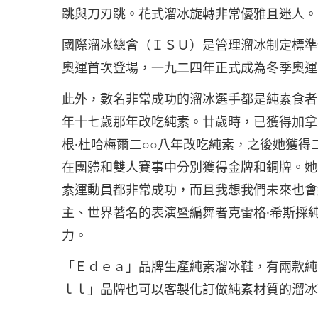
跳與刀刃跳。花式溜冰旋轉非常優雅且迷人。
國際溜冰總會（ＩＳＵ）是管理溜冰制定標準
奧運首次登場，一九二四年正式成為冬季奧運
此外，數名非常成功的溜冰選手都是純素食者
年十七歲那年改吃純素。廿歲時，已獲得加拿
根·杜哈梅爾二○○八年改吃純素，之後她獲得
在團體和雙人賽事中分別獲得金牌和銅牌。她
素運動員都非常成功，而且我想我們未來也會
主、世界著名的表演暨編舞者克雷格·希斯採
力。
「Ｅｄｅａ」品牌生產純素溜冰鞋，有兩款純
ｌｌ」品牌也可以客製化訂做純素材質的溜冰