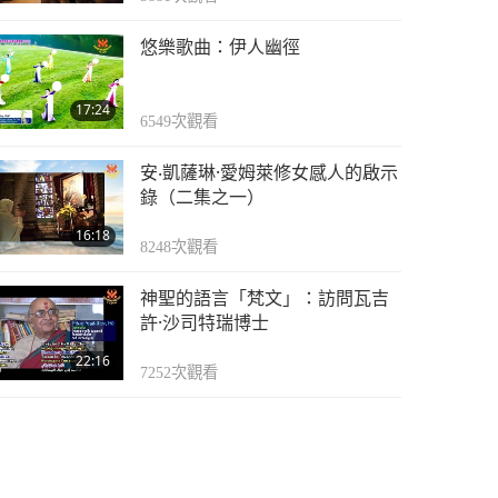
悠樂歌曲：伊人幽徑
17:24
6549
次觀看
安‧凱薩琳·愛姆萊修女感人的啟示
錄（二集之一）
16:18
8248
次觀看
神聖的語言「梵文」：訪問瓦吉
許·沙司特瑞博士
22:16
7252
次觀看