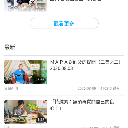
12:54
光耀世界獎
2021-03-10
3993
次觀看
觀看更多
光耀世界愛心獎得主：奧馬里·麥昆
—受上天啟發的純素小廚師
最新
18:16
光耀世界獎
2021-03-03
4181
次觀看
ＭＡＰＡ對師父的提問（二集之二）
2026.08.03
光耀世界英雄獎得主們：忠誠的友伴
莎蒂和貝拉
26:55
焦點新聞
2026-08-09
4102
次觀看
14:41
光耀世界獎
2021-02-24
4074
次觀看
「持純素：無須再質問自己的良
心！」
用慈悲心改變生活：光耀世界獎的得
主們（二集之一）
1:52