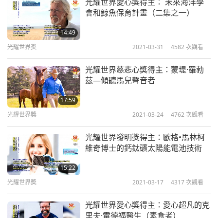
光耀世界愛心獎得主： 未來海洋學
一個更友善的家園。願神聖永遠護佑您及協助您的善
會和鯨魚保育計畫（二集之一）
舉之士。致以最大榮耀、愛與祝福在上帝恩典中，清
14:49
海無上師。」
光耀世界獎
2021-03-31
4582
次觀看
光耀世界慈悲心獎得主：蒙堤·羅勃
茲—傾聽馬兒聲音者
17:59
光耀世界獎
2021-03-24
4762
次觀看
光耀世界發明獎得主：歐格•馬林柯
維奇博士的鈣鈦礦太陽能電池技術
15:22
光耀世界獎
2021-03-17
4317
次觀看
光耀世界愛心獎得主：愛心超凡的克
里夫·雷德福醫生（素食者）