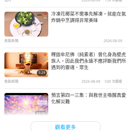
短片
2026-08-09
159
次觀看
17:52
光耀世界獎
2021-02-10
4476
次觀看
冷凍花椰菜不需事先解凍，就能在氣
炸鍋中烹調得非常美味
光耀世界愛心獎得主：湯姆‧賈斯尼
阿斯基—愛的教學法
焦點新聞
2026-08-09
18:28
光耀世界獎
2021-02-03
4293
次觀看
釋迦牟尼佛（純素者）曾化身為壁虎
族人，因此我們永遠不應評斷我們所
光耀世界愛心獎：「莫兒為愛救援」
遇到的靈魂、眾生
的塔米‧莫兒女士
5:29
焦點新聞
2026-08-09
530
次觀看
13:38
光耀世界獎
2021-01-27
4052
次觀看
預言第四一三集：與救世主喚醒真愛
化解災難
32:19
關於地球的古預言
2026-08-09
582
次觀看
觀看更多