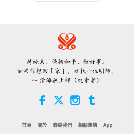
愛的力量（五集之二） 1996.07.21
32:43
師徒之間
2026-08-09
583
次觀看
希望那些仍在沉睡，等待主耶穌的人
會明白他早已在此，並可在無上師電
視台見到
持純素、保持和平、做好事。
3:05
如果你想回「家」，就找一位明師。
焦點新聞
2026-08-08
938
次觀看
～ 清海無上師（純素者）
世界各地純素趨勢新聞，二○二六年
四至六月（二集之一）
3:40
短片
2026-08-08
395
次觀看
首頁
關於
聯絡我們
相關連結
App
世界各地純素趨勢新聞，二○二六年