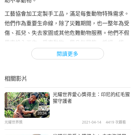
助不幸動物。
工藝協會加工定製手工品，滿足每隻動物特殊需求。
他們作為重要生命線，除了災難期間，也一整年為受
傷、孤兒、失去家園或其他危難動物服務。他們不假
思索投入工作，受惠動物，舉凡無尾熊、蝙蝠、袋
鼠、沙袋鼠、袋貂、鳥類、貓、狗，甚至企鵝等。
閱讀更多
聽聞他們關懷無私的志業，清海無上師感激地向動物
救援合作工藝協會頒授光耀世界愛心獎和一萬五千美
相關影片
元愛心捐款。「親愛的照護者及艾莉森：我們懷著極
大欽佩與感激向動物救援合作工藝協會頒發光耀世界
光耀世界愛心獎得主：印尼的紅毛猩
猩守護者
愛心獎，您善用自身才華援助叢林大火期間遭逢災難
的野生動物。頒發這個獎項是為了表彰您抱持利他主
20:34
光耀世界獎
2021-04-14
4419
次觀看
義，冒險至偏遠地區為受傷野生動物帶來歡樂。您的
仁慈預示著同理心的新紀元，為地球上所有芳鄰培育