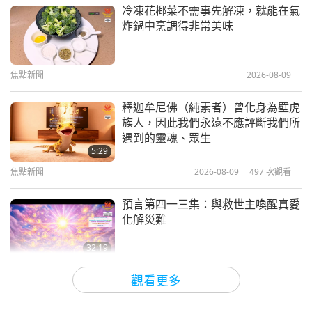
兒童天地
2020-09-05
5767
次觀看
冷凍花椰菜不需事先解凍，就能在氣
炸鍋中烹調得非常美味
鮑勃‧洛夫—做個積極向上的純素者
焦點新聞
2026-08-09
10:57
兒童天地
2020-08-29
5926
次觀看
釋迦牟尼佛（純素者）曾化身為壁虎
族人，因此我們永遠不應評斷我們所
約拿和鯨魚
遇到的靈魂、眾生
5:29
焦點新聞
2026-08-09
497
次觀看
13:03
兒童天地
2020-08-15
6174
次觀看
預言第四一三集：與救世主喚醒真愛
化解災難
32:19
關於地球的古預言
2026-08-09
545
次觀看
觀看更多
愛的力量（五集之二） 1996.07.21