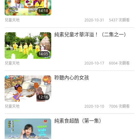
啟程》。我們希望《魔法校車》能回答你的一些問
14:18
題，幫助你更加了解大自然。因此，未來你也能發明
兒童天地
2020-10-31
5437
次觀看
一些對人類有益的東西。
純素兒童才華洋溢！（二集之一）
14:05
兒童天地
2020-10-17
6004
次觀看
聆聽內心的女孩
12:16
兒童天地
2020-10-10
7006
次觀看
純素食超酷（第一集）