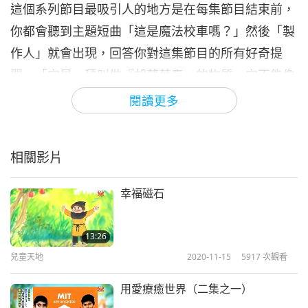
這個系列節目最吸引人的地方是在每集節目結束前，
你都會聽到主題短曲「這是魔法校車嗎？」然後「製
作人」就會出現，回答你對這集節目的所有好奇提
問。「它是一種叫做『胡蘿蔔素』的物質，它不能像
其他食物色素那樣被身體快速清除。」「所以，你的
閱讀更多
意思是如果我吃太多含胡蘿蔔素的食物，我會變成橙
色？像阿諾德？」
相關影片
想像一下，如果你能和學校裡的朋友們一起體驗那些
狂野酷炫的旅行。「校外教學！」「歡迎同學們來到
幸福磁石
外太空。唯一全天候開放的天文館。那我的太空人們
都怎麼樣了？」「我們都是失重狀態！」費老師鼓勵
13:26
兒童天地
2020-11-15
5917
次觀看
她的學生去探索和學習，並在過程中獲得樂趣。誰會
不喜歡一個帶著會變形的魔法校車的酷老師呢？二○
用愛療癒世界（二集之一）
一七年，網飛上推出了新的系列劇集《魔法校車再次