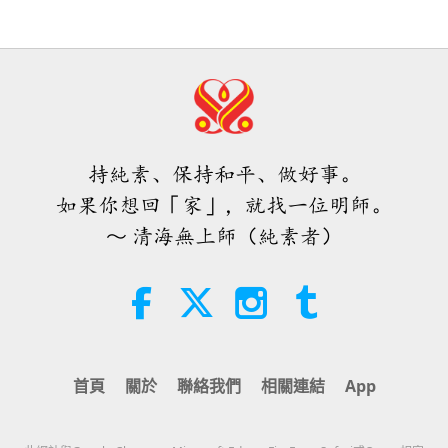
32:43
師徒之間
2026-08-09
547
次觀看
希望那些仍在沉睡，等待主耶穌的人
會明白他早已在此，並可在無上師電
視台見到
持純素、保持和平、做好事。
3:05
如果你想回「家」，就找一位明師。
焦點新聞
2026-08-08
929
次觀看
～ 清海無上師（純素者）
世界各地純素趨勢新聞，二○二六年
四至六月（二集之一）
3:40
短片
2026-08-08
390
次觀看
首頁
關於
聯絡我們
相關連結
App
世界各地純素趨勢新聞，二○二六年
四至六月（二集之二）