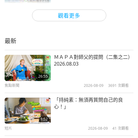
13:41
兒童天地
2020-09-26
6635
次觀看
觀看更多
羅雷司—環境守護者
最新
13:04
兒童天地
2020-09-19
6104
次觀看
ＭＡＰＡ對師父的提問（二集之二）
2026.08.03
良好的清潔習慣
26:55
焦點新聞
2026-08-09
3691
次觀看
14:01
兒童天地
2020-09-12
5167
次觀看
「持純素：無須再質問自己的良
心！」
安娜與她的動物朋友
1:52
短片
2026-08-09
41
次觀看
13:51