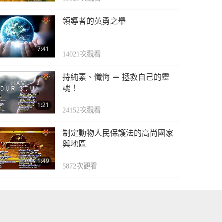
領導者的英勇之舉
7:41
14021
次觀看
持純素、懺悔 ＝ 拯救自己的靈
魂！
1:21
24152
次觀看
制定動物人民保護法的高尚國家
與地區
1:49
5872
次觀看