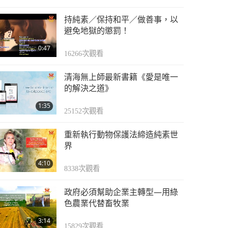
持純素／保持和平／做善事，以
避免地獄的懲罰！
0:47
16266
次觀看
清海無上師最新書籍《愛是唯一
的解決之道》
1:35
25152
次觀看
重新執行動物保護法締造純素世
界
4:10
8338
次觀看
政府必須幫助企業主轉型—用綠
色農業代替畜牧業
3:14
15829
次觀看