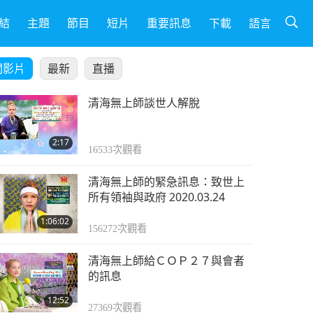
結
主題
節目
短片
重要訊息
下載
語言
關影片
最新
直播
清海無上師談世人解脫
2:17
16533
次觀看
清海無上師的緊急訊息：致世上
所有領袖與政府 2020.03.24
1:06:02
156272
次觀看
清海無上師給ＣＯＰ２７與會者
的訊息
12:52
27369
次觀看