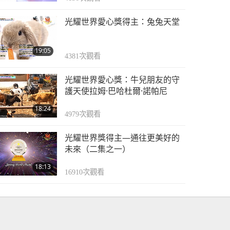
光耀世界愛心獎得主：兔兔天堂
19:05
4381
次觀看
光耀世界愛心獎：牛兒朋友的守
護天使拉姆·巴哈杜爾·諾帕尼
18:24
4979
次觀看
光耀世界獎得主—通往更美好的
未來（二集之一）
18:13
16910
次觀看