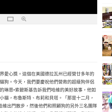
界愛心獎。這個在美國德拉瓦州已經營廿多年的
貓狗。今天，我們要慶祝他們營救的超級狗伴侶
的琳恩•索碧斯基告訴我們哈維的美好故事，他如
小貓，布魯斯特、布莉和貝塔。「那是十二月，
哈維出門散步，然後他們和照顧狗的另外三名團隊