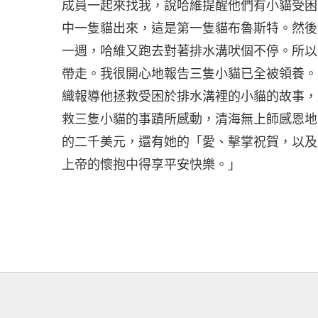
成員一起來找我，說哈維提醒他們有小貓受困
中一隻貓出來，這是第一隻貓布魯斯特。然後
一週，哈維又跑去對著排水溝吠個不停。所以
帶走。我很開心地報告三隻小貓已全被領養。
織報導他拯救受困於排水溝裡的小貓的故事，
救三隻小貓的事蹟所感動，清海無上師感恩地
的二千美元，還有她的「愛、擊掌祝賀，以及
上帝的懷抱中得享平安快樂。」