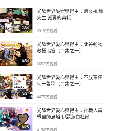
光耀世界誠實獎得主：凱文‧布斯
先生 誠實的典範
12:34
3919
次觀看
光耀世界愛心獎得主：北谷動物
救援協會（二集之一）
10:54
3852
次觀看
光耀世界愛心獎得主：不放棄任
何一隻狗（二集之一）
13:01
4475
次觀看
光耀世界愛心獎得主：神職人員
暨醫師烏塔‧伊麗莎白杜爾
18:25
4156
次觀看