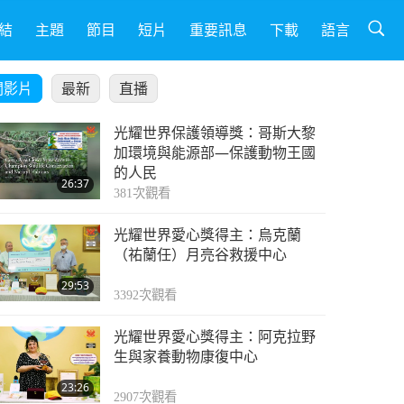
結
主題
節目
短片
重要訊息
下載
語言
關影片
最新
直播
光耀世界保護領導獎：哥斯大黎
加環境與能源部—保護動物王國
的人民
26:37
381
次觀看
光耀世界愛心獎得主：烏克蘭
（祐蘭任）月亮谷救援中心
29:53
3392
次觀看
光耀世界愛心獎得主：阿克拉野
生與家養動物康復中心
23:26
2907
次觀看