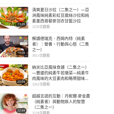
清爽夏日沙拉（二集之一）—亞
洲風味純素彩虹豆腐絲沙拉和純
素墨西哥藜麥羽衣甘藍沙拉
23:35
3259
次觀看
解讀德瑞克．西姆內特（純素
者）：營養、行動與心態（二集
之一）
19:09
3013
次觀看
納米比亞風味食譜（二集之一）
—豐盛的純素牛若燉菜—純素牛
肉風味的大豆素肉和略帶甜味的
25:08
木瓜酸辣醬
3262
次觀看
超越言語的互動：丹妮爾‧麥金農
（純素者）與動物族人的智慧
（二集之一）
22:49
3229
次觀看