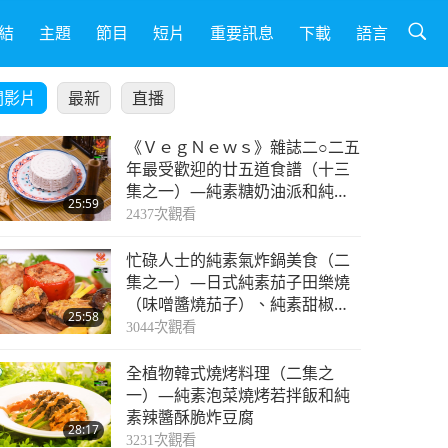
結
主題
節目
短片
重要訊息
下載
語言
關影片
最新
直播
《ＶｅｇＮｅｗｓ》雜誌二○二五
年最受歡迎的廿五道食譜（十三
集之一）—純素糖奶油派和純素
25:59
廚師美代子．施娜的純素瑞可塔
2437
次觀看
起司
忙碌人士的純素氣炸鍋美食（二
集之一）—日式純素茄子田樂燒
（味噌醬燒茄子）、純素甜椒鑲
25:58
與波特菇鑲酥脆純素馬鈴薯與抱
3044
次觀看
子甘藍
全植物韓式燒烤料理（二集之
一）—純素泡菜燒烤若拌飯和純
素辣醬酥脆炸豆腐
28:17
3231
次觀看