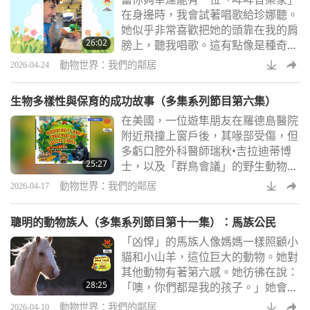
在身邊時，我會試著唱歌給珍娜聽。
她似乎非常喜歡把她的頭靠在我的肩
26:02
膀上，聽我唱歌。這有點像是種奇妙
的方式，讓我能把我熱愛的音樂演奏
動物世界：我們的鄰居
2026-04-24
給珍娜聽，然後把這音樂融入珍娜和
我所做的事情中，因為她似乎是個搖
生物多樣性與保育的成功故事（多集系列節目第六集）
滾樂迷。
在美國，一位遊隼朋友在羅德島醫院
附近飛撞上窗戶後，其喙部受傷，但
多虧口腔外科醫師瑞秋•吉拉迪蒂博
25:27
士，以及「群鳥會議」的野生動物復
健師希達•索萊馬尼，這位遊隼的喙
動物世界：我們的鄰居
2026-04-17
部得以成功修復。
聰明的動物族人（多集系列節目第十一集）：馬族公民
「凶悍」的馬族人像媽媽一樣照顧小
貓和小山羊，這位巨大的動物。她對
其他動物有著第六感。她彷彿在說：
28:25
「噢，你們都是我的孩子。」她會撫
摸他們的毛髮，並確保每個人都夠暖
動物世界：我們的鄰居
2026-04-10