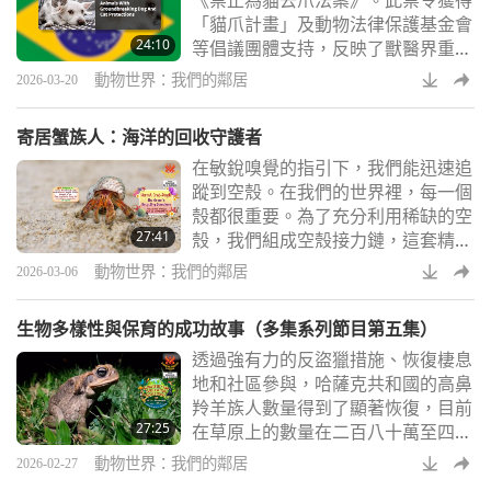
《禁止為貓去爪法案》。此禁令獲得
「貓爪計畫」及動物法律保護基金會
24:10
等倡議團體支持，反映了獸醫界重大
轉變，現今七成獸醫師反對去爪手
動物世界：我們的鄰居
2026-03-20
術，且不再執行此類手術。
寄居蟹族人：海洋的回收守護者
在敏銳嗅覺的指引下，我們能迅速追
蹤到空殼。在我們的世界裡，每一個
殼都很重要。為了充分利用稀缺的空
27:41
殼，我們組成空殼接力鏈，這套精妙
的群體接力機制既能循環利用空殼，
動物世界：我們的鄰居
2026-03-06
又能避免無殼可居的風險。
生物多樣性與保育的成功故事（多集系列節目第五集）
透過強有力的反盜獵措施、恢復棲息
地和社區參與，哈薩克共和國的高鼻
羚羊族人數量得到了顯著恢復，目前
27:25
在草原上的數量在二百八十萬至四百
一十萬之間。
動物世界：我們的鄰居
2026-02-27