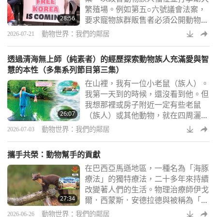
繁殖場。例如第五○六號議會法案，
28:56
要求寵物族群販售者必須公開動物族
人的來源和健康紀錄，而第五一九號
動物世界：我們的鄰居
2026-07-21
議會法案則禁止第三方轉售商販售在
加州以外繁殖的寵物族人。
透過清海無上師（純素者）的經歷探索動物族人充滿愛與智
慧的本性（多集系列節目第三集）
在山裡，我有一位小老鼠（族人）。
我第一天到的時候，還沒看到他。但
我想那裡或房子附近一定有些老鼠
26:07
（族人）或其他動物，就在四周灑一
些麵包，隔天早上都被吃光了。鳥
動物世界：我們的鄰居
2026-07-03
（族人）也會吃。再隔一天，他就來
打招呼。突然跑出來，站在那裡，搖
攜手共榮：動物幫手的貢獻
著尾巴。怎樣的老鼠（族人）竟會搖
在巴西亞馬遜地區，一種名為「海豚
他的尾巴？ 人類深愛他們的狗族
療法」的獨特療法，二十多年來持續
人。與他們嬉戲、與他們歡笑，感受
改變著人們的生活。物理治療師伊戈
他們溫暖的忠誠。每個人也都記得那
27:34
爾．西蒙斯．安德拉德與被稱為「波
個特別的瞬間，當狗族人從遠處一眼
托」的活潑粉紅海豚公民合作，為近
認出自己喜愛的人，尾巴
動物世界：我們的鄰居
2026-06-26