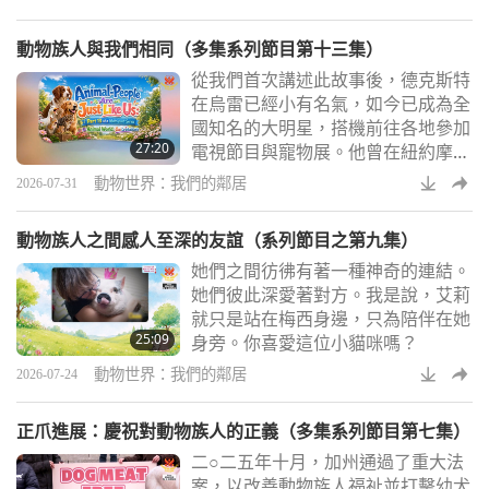
動物族人與我們相同（多集系列節目第十三集）
從我們首次講述此故事後，德克斯特
在烏雷已經小有名氣，如今已成為全
國知名的大明星，搭機前往各地參加
27:20
電視節目與寵物展。他曾在紐約摩天
大樓和華盛頓櫻花樹的映襯下昂首闊
動物世界：我們的鄰居
2026-07-31
步，一路走來，這位狗族人所聚集的
粉絲與追隨者，甚至比我們許多最受
動物族人之間感人至深的友誼（系列節目之第九集）
歡迎的人類還要多。
她們之間彷彿有著一種神奇的連結。
她們彼此深愛著對方。我是說，艾莉
就只是站在梅西身邊，只為陪伴在她
25:09
身旁。你喜愛這位小貓咪嗎？
動物世界：我們的鄰居
2026-07-24
正爪進展：慶祝對動物族人的正義（多集系列節目第七集）
二○二五年十月，加州通過了重大法
案，以改善動物族人福祉並打擊幼犬