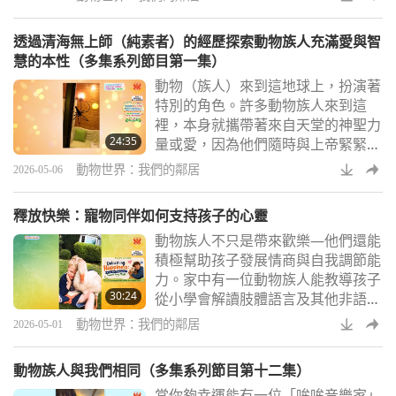
告訴你們的？」他們說：「我們知
道。」動物族人非常聰明。大象族人
透過清海無上師（純素者）的經歷探索動物族人充滿愛與智
能記住事情好多好多年。狗族人只要
慧的本性（多集系列節目第一集）
看著您，就能明白您的感受。海豚族
動物（族人）來到這地球上，扮演著
人常常幫助在海上遇險的人類。而
特別的角色。許多動物族人來到這
牛、豬和雞族人都有情感，與人類家
裡，本身就攜帶著來自天堂的神聖力
人有深厚的連結。清海無上師讓所有
24:35
量或愛，因為他們隨時與上帝緊緊相
動物族人都感到安全和
繫。有些動物族人，像是馬和兔子
動物世界：我們的鄰居
2026-05-06
（族人）會保護照護者免於負面的影
響，或是帶給他們健康、好運，甚至
釋放快樂：寵物同伴如何支持孩子的心靈
是物質的財富、喜悅，或是靈性的提
動物族人不只是帶來歡樂—他們還能
昇。在今天的節目，「透過清海無上
積極幫助孩子發展情商與自我調節能
師（純素者）的經歷，探索動物族人
力。家中有一位動物族人能教導孩子
充滿愛與智慧的本性：多集系列節目
30:24
從小學會解讀肢體語言及其他非語言
第一集」中，我們將向您展示動物族
訊號，提升他們理解他人情緒的能力
人與清海無上師之間一
動物世界：我們的鄰居
2026-05-01
並學習如何回應。
動物族人與我們相同（多集系列節目第十二集）
當你夠幸運能有一位「哞哞音樂家」