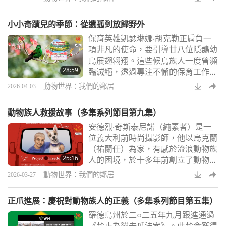
和。凱（山羊）剛生下最漂亮的寶貝
女兒，琪琪。舒魯克總是非常小心地
小小奇蹟兒的季節：從遺孤到放歸野外
跟在琪琪身後。
保育英雄凱瑟琳娜‧胡克勒正肩負一
項非凡的使命，要引導廿八位隱䴉幼
鳥展翅翱翔。這些候鳥族人一度曾瀕
28:59
臨滅絕，透過專注不懈的保育工作得
以重現其生機，但他們必須向其父母
動物世界：我們的鄰居
2026-04-03
學習遷徙路線。讓我們一起見證凱瑟
琳娜如何協助他們完成史詩般的首飛
動物族人救援故事（多集系列節目第九集）
旅程。
安德烈‧奇斯泰尼諾（純素者）是一
位義大利前時尚攝影師，他以烏克蘭
（祐蘭任）為家，有感於流浪動物族
25:16
人的困境，於十多年前創立了動物族
人庇護所。如今，他照顧著五百多位
動物世界：我們的鄰居
2026-03-27
從前線和高風險戰區救援出來的動物
族人。
正爪進展：慶祝對動物族人的正義（多集系列節目第五集）
羅德島州於二○二五年九月跟進通過