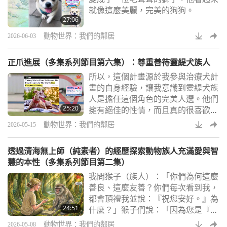
就像這麼美麗，完美的狗狗。
27:06
動物世界：我們的鄰居
2026-06-03
正爪進展（多集系列節目第六集）：尊重善待靈緹犬族人
所以，這個計畫源於我參與治療犬計
畫的自身經驗，讓我意識到靈緹犬族
人是擔任這個角色的完美人選。他們
25:20
擁有絕佳的性情，而且真的很喜歡結
識新朋友。這讓您感到開心嗎？噢，
動物世界：我們的鄰居
2026-05-15
是的，是的。而且他們很有人性，他
們非常美麗。我一直都很愛動物，看
透過清海無上師（純素者）的經歷探索動物族人充滿愛與智
到他們真的很好。我們看到有些人幾
慧的本性（多集系列節目第二集）
乎無法說話，你知道，當狗族人來訪
我問猴子（族人）：「你們為何這麼
時，他們會說出一週中唯一的一句
善良、這麼友善？你們每次看到我，
話。
都會頂禮我並說：『祝您安好。』為
24:51
什麼？」猴子們說：「因為您是『值
得的唯一』。」（哇。）我說：「誰
動物世界：我們的鄰居
2026-05-08