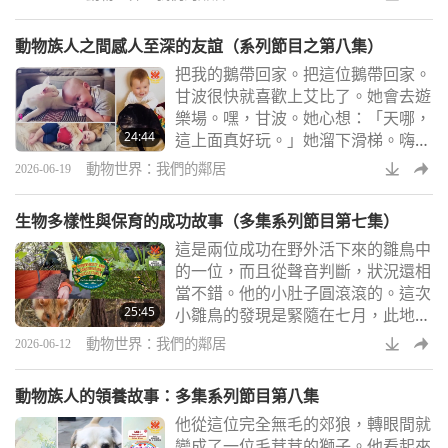
四百名患有自閉症、腦性麻痺、唐氏
症及肢體殘缺的兒童與青少年提供免
動物族人之間感人至深的友誼（系列節目之第八集）
費療程。
把我的鵝帶回家。把這位鵝帶回家。
甘波很快就喜歡上艾比了。她會去遊
樂場。嘿，甘波。她心想：「天哪，
24:44
這上面真好玩。」她溜下滑梯。嗨。
她真的很喜歡人。我們通常會一起散
動物世界：我們的鄰居
2026-06-19
步。她就是一位快樂、快樂、快樂的
鵝。她是我們之中唯一一個有足夠勇
生物多樣性與保育的成功故事（多集系列節目第七集）
氣靠近她的。
這是兩位成功在野外活下來的雛鳥中
的一位，而且從聲音判斷，狀況還相
當不錯。他的小肚子圓滾滾的。這次
25:45
小雛鳥的發現是緊隨在七月，此地五
十年來首次發現小斑奇異鳥之後。在
動物世界：我們的鄰居
2026-06-12
那之前，人們認為體型最小的奇異鳥
物種只能生存在離岸島嶼及無掠食者
動物族人的領養故事：多集系列節目第八集
圍欄保護區。
他從這位完全無毛的郊狼，轉眼間就
變成了一位毛茸茸的獅子。他看起來