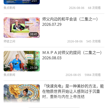
2:01
一）
焦点新闻
2026-08-06
68
次观看
19:56
智慧之语
2026-04-06
3388
次观看
师父内边的和平会谈（二集之一）
2026.07.29
一九九九年在波兰的欧洲巡回讲经摘
录：摘自《和平之道—直接和上帝连
38:45
线》，作者清海无上师（纯素者）
师徒之间
2026-08-06
545
次观看
21:29
（二集之一）
智慧之语
2026-04-03
3278
次观看
ＭＡＰＡ对师父的提问（二集之一）
2026.08.03
《库慕力波》：夏威夷创世颂歌—创
世的第四至第八纪元（二集之一）
25:38
焦点新闻
2026-08-05
5984
次观看
20:53
智慧之语
2026-04-01
3275
次观看
「快速充电」是一种美妙的方法，能
在物质世界开始让人感到过于沉重
时，重新与内在上帝连结
3:46