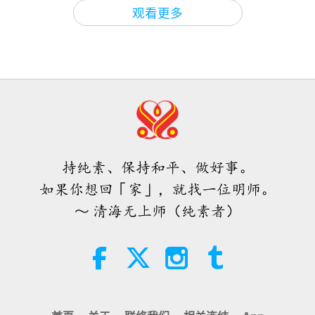
焦点新闻
2026-08-05
1058
次观看
观看更多
一位鸟族人的感人之歌 2026.07.24
42:41
师徒之间
2026-08-05
823
次观看
欣喜得知这位上帝弟子的善举与爱心
风范获得学校社群的赞赏
持纯素、保持和平、做好事。
4:31
如果你想回「家」，就找一位明师。
焦点新闻
2026-08-04
1083
次观看
～ 清海无上师（纯素者）
焦点新闻
32:52
焦点新闻
2026-08-04
370
次观看