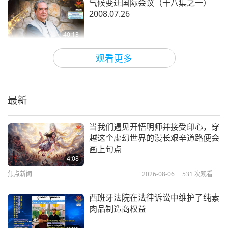
气候变迁国际会议（十八集之一）
2008.07.26
40:13
智慧之语
2026-04-13
3855
次观看
观看更多
光明与信士—圣典《古兰经》摘录
（二集之一）
最新
23:38
智慧之语
2026-04-10
3108
次观看
当我们遇见开悟明师并接受印心，穿
越这个虚幻世界的漫长艰辛道路便会
恩典与生命之灵：卡巴拉哲学《光辉
画上句点
之书》节选（二集之一）
4:08
焦点新闻
2026-08-06
531
次观看
20:17
智慧之语
2026-04-08
3071
次观看
西班牙法院在法律诉讼中维护了纯素
肉品制造商权益
受人敬仰的观音菩萨（纯素者）：
《楞严经》与《心经》精选（二集之