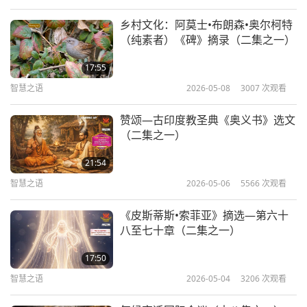
乡村文化：阿莫士•布朗森•奥尔柯特
（纯素者）《碑》摘录（二集之一）
17:55
智慧之语
2026-05-08
3007
次观看
赞颂—古印度教圣典《奥义书》选文
（二集之一）
21:54
智慧之语
2026-05-06
5566
次观看
《皮斯蒂斯•索菲亚》摘选—第六十
八至七十章（二集之一）
17:50
智慧之语
2026-05-04
3206
次观看