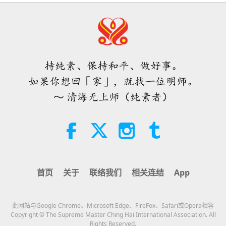
25:38
焦点新闻
2026-08-05
7529
次观看
「快速充电」是一种美妙的方法，能
在物质世界开始让人感到过于沉重
时，重新与内在上帝连结
持纯素、保持和平、做好事。
3:46
如果你想回「家」，就找一位明师。
焦点新闻
2026-08-05
1330
次观看
～ 清海无上师（纯素者）
焦点新闻
38:07
焦点新闻
2026-08-05
319
次观看
首页
关于
联络我们
相关连结
App
伊斯兰的水资源道德观：摘自《圣
训》（二集之一）
此网站与Google Chrome、Microsoft Edge、FireFox、Safari或Opera相容
22:27
Copyright © The Supreme Master Ching Hai International Association. All
Rights Reserved.