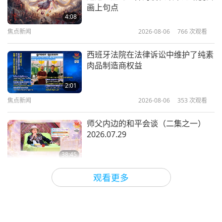
圣雄甘地著作精选《通往上帝的途
画上句点
径》—冥想与奉献（二集之一）
4:08
焦点新闻
2026-08-06
766
次观看
10:52
智慧之语
2020-08-05
4610
次观看
西班牙法院在法律诉讼中维护了纯素
肉品制造商权益
末世—《圣经·启示录》摘录（二集
之一）
2:01
焦点新闻
2026-08-06
353
次观看
12:19
智慧之语
2020-08-03
4758
次观看
师父内边的和平会谈（二集之一）
2026.07.29
38:45
师徒之间
2026-08-06
887
次观看
观看更多
ＭＡＰＡ对师父的提问（二集之一）
2026.08.03