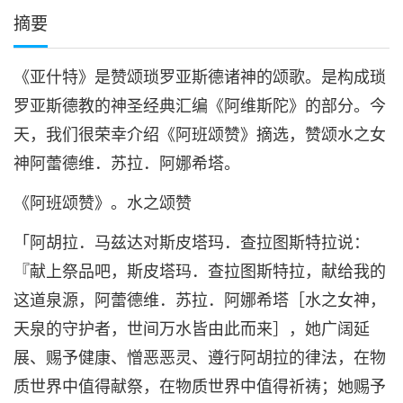
摘要
《亚什特》是赞颂琐罗亚斯德诸神的颂歌。是构成琐
罗亚斯德教的神圣经典汇编《阿维斯陀》的部分。今
天，我们很荣幸介绍《阿班颂赞》摘选，赞颂水之女
神阿蕾德维．苏拉．阿娜希塔。
《阿班颂赞》。水之颂赞
「阿胡拉．马兹达对斯皮塔玛．查拉图斯特拉说：
『献上祭品吧，斯皮塔玛．查拉图斯特拉，献给我的
这道泉源，阿蕾德维．苏拉．阿娜希塔［水之女神，
天泉的守护者，世间万水皆由此而来］，她广阔延
展、赐予健康、憎恶恶灵、遵行阿胡拉的律法，在物
质世界中值得献祭，在物质世界中值得祈祷；她赐予