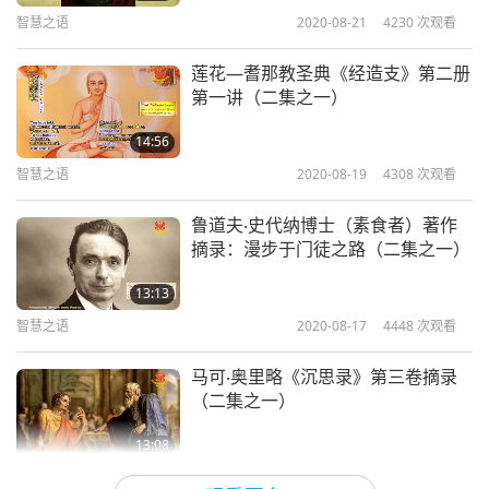
当太阳的光辉渐暖，当太阳的光芒愈炽，便有成百上
智慧之语
2020-08-21
4230
次观看
千的天界亚扎塔挺身而出：他们汇聚太阳的荣光，使
莲花—耆那教圣典《经造支》第二册
这份荣光遍洒流转，将这份荣光倾注于阿胡拉所造的
第一讲（二集之一）
大地之上，为使圣洁的世界更加兴旺，为使神圣的生
14:56
灵更加繁盛，更为彰显那不朽、光耀、骏足如飞的太
智慧之语
2020-08-19
4308
次观看
阳之伟大。当太阳升起时，阿胡拉所造的大地便变得
鲁道夫‧史代纳博士（素食者）著作
洁净；井泉之水变得洁净；海洋之水变得洁净；静水
摘录：漫步于门徒之路（二集之一）
之池变得洁净；一切圣洁的生灵，善灵所造之物都变
13:13
得洁净。」
智慧之语
2020-08-17
4448
次观看
马可‧奥里略《沉思录》第三卷摘录
（二集之一）
13:08
智慧之语
2020-08-14
4707
次观看