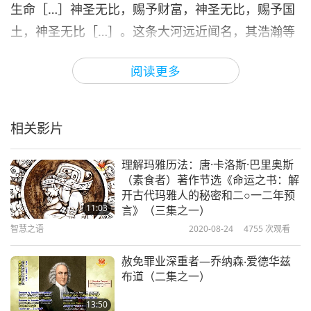
生命［…］神圣无比，赐予财富，神圣无比，赐予国
土，神圣无比［…］。这条大河远近闻名，其浩瀚等
同于地上流动的全部水域，它从胡凯里亚高处奔流而
阅读更多
下，注入大海沃鲁—卡莎。当她奔流至此，当她倾泻
至此，整个大海沃鲁—卡莎，沿岸都沸腾起来，海中
央也全然沸腾，阿蕾德维．苏拉．阿娜希塔，她拥有
相关影片
千室千道［…］。唯有从我这条河中，流出遍布七大
卡尔什瓦雷斯的所有水源，唯有我这条河，无论夏
理解玛雅历法：唐·卡洛斯·巴里奥斯
（素食者）著作节选《命运之书：解
冬，持续带来水源。［…］」
开古代玛雅人的秘密和二○一二年预
11:03
言》（三集之一）
接下来，我们很高兴呈献《太阳颂赞》摘选，一首礼
智慧之语
2020-08-24
4755
次观看
赞太阳的圣歌。
赦免罪业深重者—乔纳森‧爱德华兹
《太阳颂赞》。献给太阳的颂赞。
布道（二集之一）
「［…］我们向不朽、光耀、骏足如飞的太阳献祭。
13:50