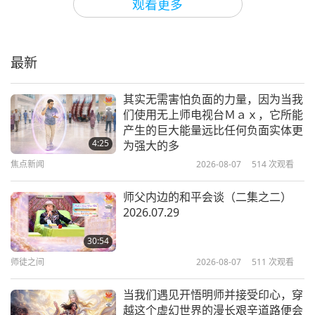
观看更多
神智学的神圣教理：《寂静之声·七
道门》节录一（二集之一）
最新
13:07
智慧之语
2020-08-12
4760
次观看
其实无需害怕负面的力量，因为当我
们使用无上师电视台Ｍａｘ，它所能
琐罗亚斯德教圣书《智慧圣灵语录》
产生的巨大能量远比任何负面实体更
第四十七至六十三章（二集之一）
4:25
为强大的多
焦点新闻
2026-08-07
514
次观看
12:17
智慧之语
2020-08-10
4680
次观看
师父内边的和平会谈（二集之二）
2026.07.29
《菩提道次广论》第三章〈闻说轨
理〉节选（二集之一）
30:54
师徒之间
2026-08-07
511
次观看
11:26
智慧之语
2020-08-07
4821
次观看
当我们遇见开悟明师并接受印心，穿
越这个虚幻世界的漫长艰辛道路便会