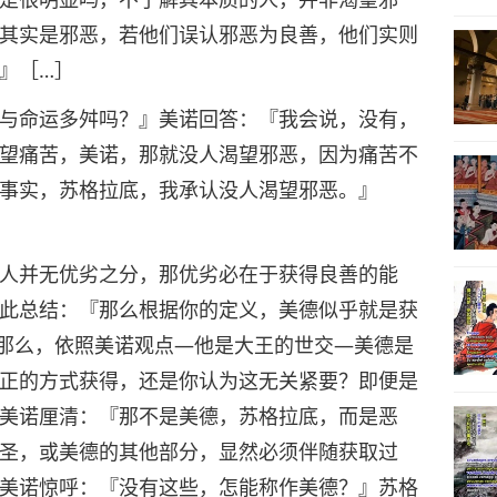
其实是邪恶，若他们误认邪恶为良善，他们实则
』［…］
与命运多舛吗？』美诺回答：『我会说，没有，
望痛苦，美诺，那就没人渴望邪恶，因为痛苦不
事实，苏格拉底，我承认没人渴望邪恶。』
人并无优劣之分，那优劣必在于获得良善的能
此总结：『那么根据你的定义，美德似乎就是获
那么，依照美诺观点—他是大王的世交—美德是
正的方式获得，还是你认为这无关紧要？即便是
美诺厘清：『那不是美德，苏格拉底，而是恶
圣，或美德的其他部分，显然必须伴随获取过
美诺惊呼：『没有这些，怎能称作美德？』苏格