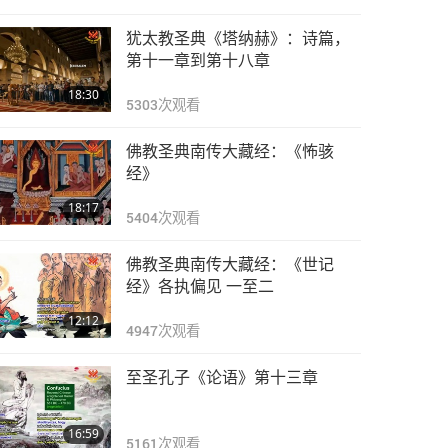
犹太教圣典《塔纳赫》：诗篇，
第十一章到第十八章
18:30
5303
次观看
佛教圣典南传大藏经：《怖骇
经》
18:17
5404
次观看
佛教圣典南传大藏经：《世记
经》各执偏见 一至二
12:12
4947
次观看
至圣孔子《论语》第十三章
16:59
5161
次观看