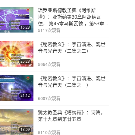
琐罗亚斯德教圣典《阿维斯
塔》：亚斯纳第30章阿胡纳瓦
德， 第45章乌斯瓦德 ，第53章
16:23
瓦希斯托斯德·伽萨
5117
次观看
《秘密教义》：宇宙演进、观世
音与光音天（二集之二）
25:23
5964
次观看
《秘密教义》：宇宙演进、观世
音与光音天（二集之一）
21:12
6007
次观看
犹太教圣典《塔纳赫》：诗篇，
第十九章到第廿五章
18:09
5110
次观看