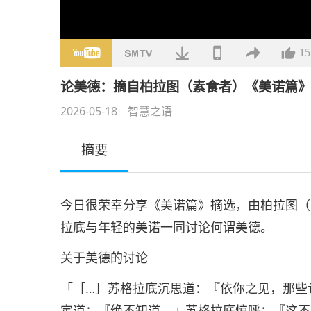
15
论美德：摘自柏拉图（素食者）《美诺篇
2026-05-18
智慧之语
摘要
今日很荣幸分享《美诺篇》摘选，由柏拉图（
拉底与年轻的美诺一同讨论何谓美德。
关于美德的讨论
「［…］苏格拉底沉思道：『依你之见，那些
定道：『绝不知道。』苏格拉底惊呼：『这不