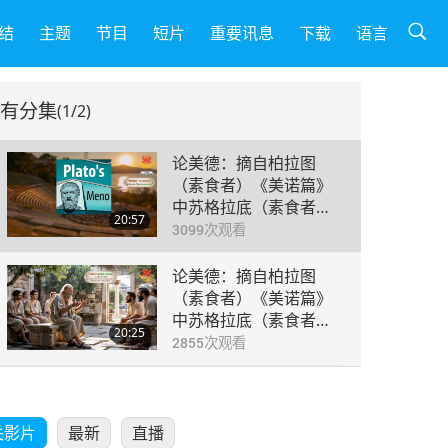
结
主题
节目
短片
重要讯息
下载
语言
有分集
(1/2)
论美德：摘自柏拉图
（素食者）《美诺篇》
中苏格拉底（素食者）
20:57
对话（二集之一）
3099
次观看
论美德：摘自柏拉图
（素食者）《美诺篇》
中苏格拉底（素食者）
20:25
对话（二集之二）
2855
次观看
关影片
最新
直播