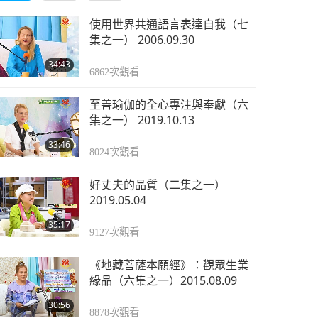
使用世界共通語言表達自我（七
集之一） 2006.09.30
34:43
6862
次觀看
至善瑜伽的全心專注與奉獻（六
集之一） 2019.10.13
33:46
8024
次觀看
好丈夫的品質（二集之一）
2019.05.04
35:17
9127
次觀看
《地藏菩薩本願經》：觀眾生業
緣品（六集之一）2015.08.09
30:56
8878
次觀看