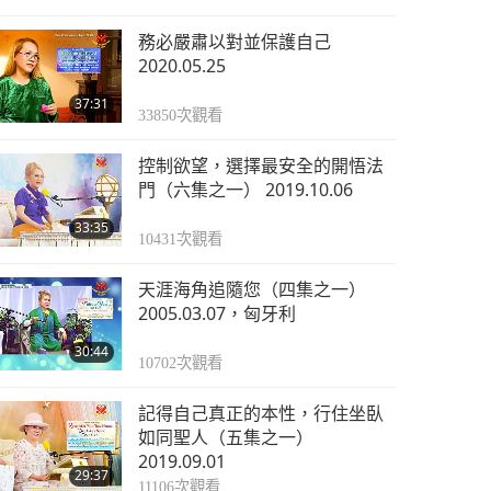
務必嚴肅以對並保護自己
2020.05.25
37:31
33850
次觀看
控制欲望，選擇最安全的開悟法
門（六集之一） 2019.10.06
33:35
10431
次觀看
天涯海角追隨您（四集之一）
2005.03.07，匈牙利
30:44
10702
次觀看
記得自己真正的本性，行住坐臥
如同聖人（五集之一）
2019.09.01
29:37
11106
次觀看