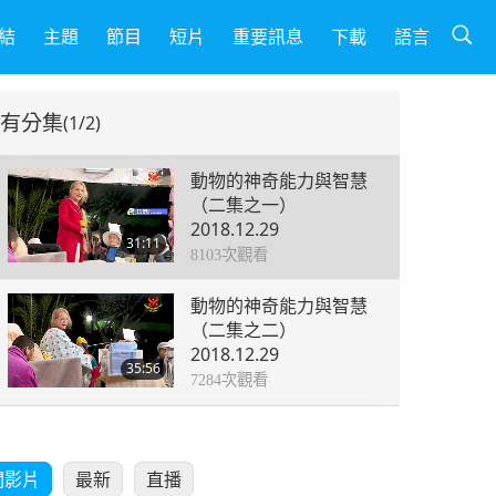
結
主題
節目
短片
重要訊息
下載
語言
有分集
(1/2)
動物的神奇能力與智慧
（二集之一）
2018.12.29
31:11
8103
次觀看
動物的神奇能力與智慧
（二集之二）
2018.12.29
35:56
7284
次觀看
關影片
最新
直播