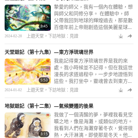
個地方，那裡有黃、黑、紫三個洞。
摯愛的師父，我有一個內在體驗，想
黃色的洞一下子就把我吸進去，帶我
與師父和同修分享。 在體驗中，師
到一座寺廟。我看到師父像一尊金
父帶我回到地球的輝煌過去，那是數
色、閃閃發光的雕像，像大樓那麼
3:45
百億年前上帝剛創造這個美麗星球
高。我看到師父的頭出現一朵蓮花。
時。在體驗中，我迷失在一片森林
之後，師父動了，站了起
上遊天堂，下訪地獄：見證
2024-02-28
中。在我的右側，我看到了各式各樣
的植物和動物，包括很久以前就已經
天堂遊記（第十九集）—東方淨琉璃世界
在地球上滅絕的物種，或者只在傳說
我能記得東方淨琉璃世界是我的來
中提到的動物族人，他們都出現在這
處。我小時候並不記得。但在我這世
裡。恐龍族人、巨蛇族人、虎族人、
漫長的求道過程中，一步步地證悟到
豹族人…還有許多我甚至不知其名的
5:53
這些。我打坐中，靈魂曾去到東方淨
巨型動物族人。 在這個地方，從植
琉璃世界，那裡景象莊嚴輝煌，與相
物、動物族人、到地面
上遊天堂，下訪地獄：見證
2024-01-02
對應的阿彌陀佛西方極樂世界或「極
樂淨土」差不多。西方極樂世界（極
地獄遊記（第十二集）—氣候變遷的後果
樂淨土）都是黃金鋪地，東方淨琉璃
我做了一個清醒的夢，夢裡我看見空
世界則是鑽石鋪地。這種光亮鑽石近
曠之地，像是海灘，或類似的地方。
看是軟軟的，像是會緩緩呼吸，有生
我看到人們在海灘穿著冬衣，覺得很
命似的。很有彈性，不像地球的堅硬
3:15
熱，大汗淋漓，即使那是冬天。他們
鑽石。建築物都是用通透亮彩的軟鑽