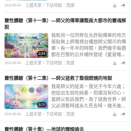
另一個物質星球上的不同土地。每樣
一位女神，長髮中分
上遊天堂，下訪地獄：見證
2024-06-04
東西都是堅固的，就像這裡一樣，但
更潔淨、更美麗。整個城市所有的門
靈性體驗（第十一集）—師父的傳單讓整座大都市的靈魂解
就只有一把鑰匙。這把鑰匙似乎有點
脫
意思。他們幾乎不使用鑰匙，因為實
我和另一位同修在允許貼傳單的地方
際上並不需要。門可以開著或關起
張貼無上師電視台播放師父開示的傳
來；他們並不在乎。因此，他們並不
單。有一年半的時間，我們幾乎每週
知道像「小偷」、「警察」、「拿
2:34
都在巴黎的公共場所發送《愛是唯一
走」或「借」等這樣的字
的解決之道》書。在我的夢中，我看
上遊天堂，下訪地獄：見證
2024-06-04
到每個張貼傳單的地方都吸引了城市
居民的靈魂。他們會跑到一個特別的
靈性體驗（第十二集）—師父拯救了整個燃燒的地獄
地點，然後，他們就一起走，一個接
我是師父的徒弟。我兒子今年六歲；
著一個走上解脫之路。人群數量非常
他從出生就吃純素，但還沒有印心。
龐大。數量之多，數不勝數！這不是
當師父告訴我們，為了拯救世界，師
我第一次看到您將人們的靈魂提昇到
3:10
父必須暫時或永久死去時，幾天後，
解脫的世界。最後，我看到這座大都
我兒子告訴我，他有以下的內在體
市已經空無一人。
上遊天堂，下訪地獄：見證
2024-06-04
驗：「有一天，我在打坐時，我看見
我站在一朵蓮花上，蓮花帶我飛到一
靈性體驗（第十集）—地球的輝煌過去