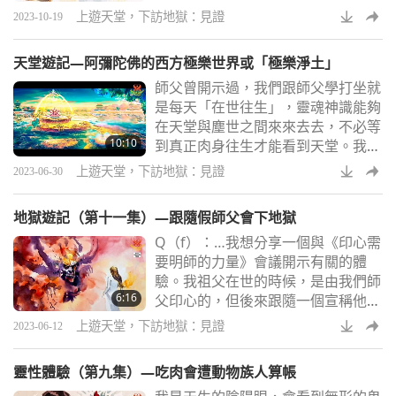
朝不同的方向走來走去，漫無目的，
石與琉璃、黃金、寶
上遊天堂，下訪地獄：見證
2023-10-19
目光茫然。每次都有更多人來，直到
幾乎是寸步難行。我也看到一些熟悉
天堂遊記—阿彌陀佛的西方極樂世界或「極樂淨土」
面孔，甚至是我兒時的一些朋友。移
師父曾開示過，我們跟師父學打坐就
動或行走都很困難，但我可以跳躍，
是每天「在世往生」，靈魂神識能夠
而且走得更快。我甚至有一輛車，我
在天堂與塵世之間來來去去，不必等
經過並觀察到整個場景。我能認出一
10:10
到真正肉身往生才能看到天堂。我有
些人的面孔，不久前，我曾與他們談
幸能幾次在打坐中去到阿彌陀佛的西
論純素主義和氣候
上遊天堂，下訪地獄：見證
2023-06-30
方極樂世界或「極樂淨土」參觀，但
我並不是修淨土宗，而是修習清海無
地獄遊記（第十一集）—跟隨假師父會下地獄
上師傳授的觀音法門，就能在還在世
Q（f）：…我想分享一個與《印心需
時，去到西方極樂世界遊玩。所以，
要明師的力量》會議開示有關的體
觀音法門是非常圓通的法門，是萬法
驗。我祖父在世的時候，是由我們師
之宗。我看到的西方極樂世界就跟佛
6:16
父印心的，但後來跟隨一個宣稱他代
教經典說的一樣：黃金鋪地，宮殿都
表師父的人。這個人給了很多錯誤的
是軟軟的、有彈性
上遊天堂，下訪地獄：見證
2023-06-12
指示，和師父在印心時教導我們的不
同。看完《印心需要明師的力量》
靈性體驗（第九集）—吃肉會遭動物族人算帳
後，我知道師父說的就是這種情況，