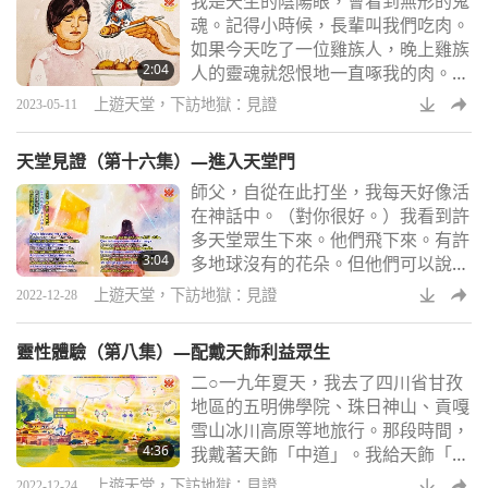
我是天生的陰陽眼，會看到無形的鬼
這個人是假的。
魂。記得小時候，長輩叫我們吃肉。
Master（vegan）：沒有師父的允
如果今天吃了一位雞族人，晚上雞族
許，你不能給他人印心。在印心的時
2:04
人的靈魂就怨恨地一直啄我的肉。不
候，我們已經告訴他們，只能自己知
管吃什麼動物族人，晚上都會找你算
道而已。（是的，對。）但倘若
上遊天堂，下訪地獄：見證
2023-05-11
帳。弄死螞蟻族人、蟑螂族人，晚上
他們的靈魂就咬在你的身體不放。
天堂見證（第十六集）—進入天堂門
我跟長輩說，那些動物族人死不甘
師父，自從在此打坐，我每天好像活
心。長輩看不到就說，小孩子不要亂
在神話中。（對你很好。）我看到許
講話。一直被強迫吃肉，非常地痛
多天堂眾生下來。他們飛下來。有許
苦。 很幸運跟師父印心吃全素。印
3:04
多地球沒有的花朵。但他們可以說
心當天，同修的冤親債主鬼魂都來一
話，色彩鮮豔明亮。還有星星發出粉
起解脫。走道和後方都
上遊天堂，下訪地獄：見證
2022-12-28
紅光。此外還有光束，排成美麗的形
狀，向我飛過來，比如這樣。數量好
靈性體驗（第八集）—配戴天飾利益眾生
多，師父。 一開始，它們有些看來
二○一九年夏天，我去了四川省甘孜
像是方盒子。它加持我許多。當我集
地區的五明佛學院、珠日神山、貢嘎
中在這能量時，它甚至變得更強大。
雪山冰川高原等地旅行。那段時間，
那時候，我才明白它不是一個盒子，
4:36
我戴著天飾「中道」。我給天飾「中
但或許是一棵散發光芒的靈性樹。
道」另取了一個名：「安塔卡拉之
（懂，懂。） 我看到
上遊天堂，下訪地獄：見證
2022-12-24