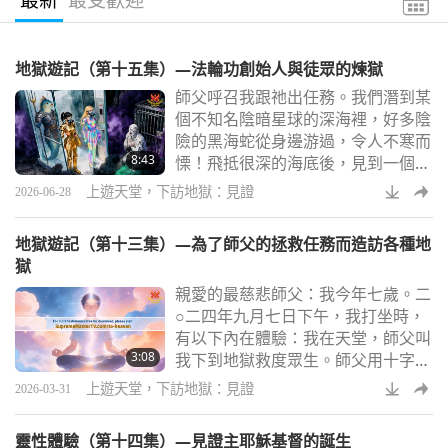
地獄遊記（第十五集）—法輪功創始人與徒眾的煉獄
師父呼召我跟祂出任務。我們潛到某
個不知名陰暗星球的深海裡，好多陰
險的黑海蛇從身邊游過，令人不寒而
8:43
慄！飛抵很深的海底後，見到一個圓
形的神秘黑鐵蓋，散發詭異至極的氛
上遊天堂，下訪地獄：見證
2026-06-28
圍…我們師徒合力，想把這個堅固的
黑鐵蓋拉起來，但這裡佈有危險法陣
地獄遊記（第十三集）—為了師父的拯救任務而造訪各種地
一經觸碰便會自動啟動，鐵蓋圓周會
獄
伸出無數如血滴子般的利刃，像黑法
親愛的最慈悲師父：我今年七歲。二
輪似的旋轉不停，殺傷力極強！我們
○二四年九月七日下午，我打坐時，
遠避後方，嘗試遠遠地用鉤子從最中
有以下內在體驗：我在天堂，師父叫
央處小心地勾起來。但法輪發出
3:08
我下到地獄救度眾生。師父用十字架
「砰」的一聲巨響，又
畫了一個圓，然後出現一個蓮花梯，
上遊天堂，下訪地獄：見證
2026-03-31
讓我下降，進入一個地獄，名叫「蟲
雨地獄」（意思是裡面有蜜蜂、蚊
靈性體驗（第十四集）—見證主耶穌基督的誕生
子、蒼蠅和白蟻，這些蟲子吃地獄裡