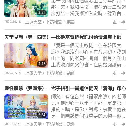
第一次的內在體驗發生在今年四月。
衣服，貼身穿著。第二層，軟軟的像
那一天，我和往常一樣在清晨三點起
乳膠海綿般的衣服，穿在第一層外
3:51
床打坐。當我漸漸入定時，聽到內邊
面。第三層，像堅硬如鋼鐵般的純黃
很大的（內在天堂的）聲音。像一場
金色鎧甲，發著耀
上遊天堂，下訪地獄：見證
2022-10-16
盛大的音樂會，有許多樂器此起彼落
地演奏著。同時在我的智慧眼出現一
天堂見證（第十四集）—耶穌基督把我託付給清海無上師
個亮光點，並且有一種巨大的振動能
「我是一個天主教徒，住在韓國大
量，快速地將我的靈魂拉往智慧眼。
邱。我還沒有印心。在八月初，我到
這就像我乘坐雲霄飛車穿過隧道一
山上的一間老廟裡閉關一個月。在山
樣。我的靈魂穿越了智慧眼，去到另
5:52
上我收到師父的書。在開始閱讀前，
一個境界，那裡的氣氛美好。我回頭
我向上帝祈禱：『主啊，如果這本書
看我自己，但是沒看
上遊天堂，下訪地獄：見證
2022-07-19
蘊含真理，請讓我能接受到。』我還
向您祈禱：『這是您的書。如果書裡
靈性體驗（第四集）—老子指引一貫道信徒與「清海」印心
有我長久以來一直尋求的真理，請您
師父：有位台灣（福爾摩沙）的老師
幫助我。』然後我翻到書的第一頁。
兄。他印心十八年了。那一定是第一
立刻，我就有了強烈的感應，我的頭
批的。噢，是你，對嗎？事實上他在
好像被雷電擊中。在讀這本書時，眼
3:34
另一個團體是個很重要的人物—你們
淚不知不覺地流下來。 我打坐時，
知道一貫道嗎？是。他信一貫道已五
終於看到了耶穌基督
上遊天堂，下訪地獄：見證
2022-06-27
十年。他也修過另一種道教，你知