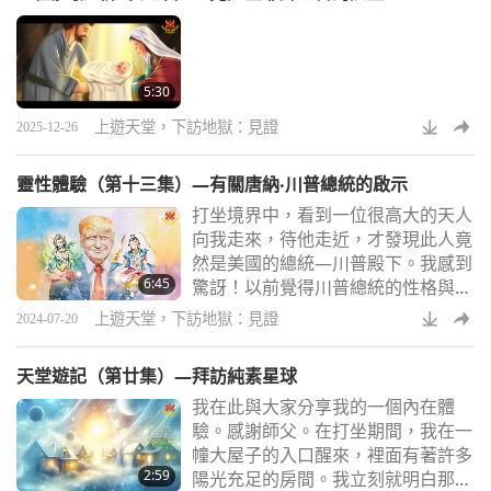
人們的肉，喝他們的血，甚至吃掉他
們的骨頭）。我又去了另一個地獄叫
「利爪雨地獄」，那裡的動物利爪多
5:30
得像雨一樣。它們在人們的身體上刺
出洞，導致他們流血
上遊天堂，下訪地獄：見證
2025-12-26
靈性體驗（第十三集）—有關唐納‧川普總統的啟示
打坐境界中，看到一位很高大的天人
向我走來，待他走近，才發現此人竟
然是美國的總統—川普殿下。我感到
6:45
驚訝！以前覺得川普總統的性格與作
風很獨特，我對美國的政治也不太感
上遊天堂，下訪地獄：見證
2024-07-20
興趣。怎會到我的內在境界中來呢？
猜想這應該是他「高我」的靈體吧？
天堂遊記（第廿集）—拜訪純素星球
形貌看起來跟他肉體一樣—穿著筆挺
我在此與大家分享我的一個內在體
的過膝長版大衣，一頭標誌性的微捲
驗。感謝師父。在打坐期間，我在一
金髮。他先問候我，然後慈祥地說：
幢大屋子的入口醒來，裡面有著許多
「我的孩子啊，你還不知道我是誰
2:59
陽光充足的房間。我立刻就明白那是
嗎？」我當然不知道。他突然變身為