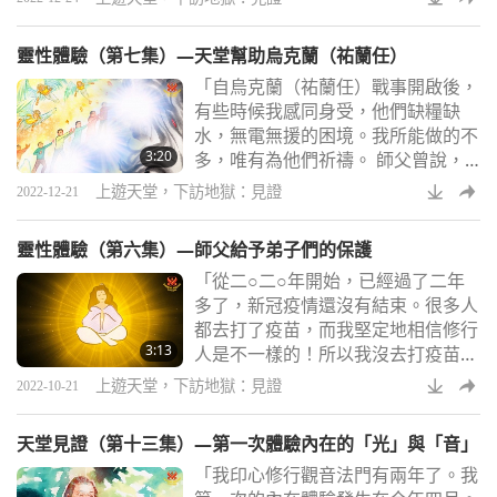
鑰」。在五明佛學院山頂燈塔打坐
時，內在看到一座神奇的雪蓮花山，
靈性體驗（第七集）—天堂幫助烏克蘭（祐蘭任）
慢慢地由遠至近來到我的面前。「安
「自烏克蘭（祐蘭任）戰事開啟後，
塔卡拉之鑰中道」自己突然飛向了那
有些時候我感同身受，他們缺糧缺
朵雪蓮花一樣的神山花蕊心，那朵雪
水，無電無援的困境。我所能做的不
蓮花瞬間盛開綻放，發出耀眼的光
3:20
多，唯有為他們祈禱。 師父曾說，
芒，五光十色的，且聞到那陣陣花
我們修行人很有力量。我們能移山倒
香！伏藏之門竟然自己開啟
上遊天堂，下訪地獄：見證
2022-12-21
海。我打坐時，看到白色力量被黑色
力量包圍。天使從四面八方來幫忙，
靈性體驗（第六集）—師父給予弟子們的保護
還有我們若干同修站成一排，對抗該
「從二○二○年開始，已經過了二年
邪惡力量。我們開始誦唸五聖號與神
多了，新冠疫情還沒有結束。很多人
聖禮物，該黑色力量逐漸散開並消
都去打了疫苗，而我堅定地相信修行
失。 我看到天堂用各種方法在幫助
3:13
人是不一樣的！所以我沒去打疫苗，
烏克蘭（祐蘭任）人，例如讓俄羅斯
而是更加專注於修行。二○二一年六
人的子彈憑空消失，撼
上遊天堂，下訪地獄：見證
2022-10-21
月初共修時，入定中，上帝讓我看到
對修行者的保護：在身體之外，有五
天堂見證（第十三集）—第一次體驗內在的「光」與「音」
層美麗的保護罩！每一層都發著光！
「我印心修行觀音法門有兩年了。我
第一層，如薄如蟬翼的純白色絲質樣