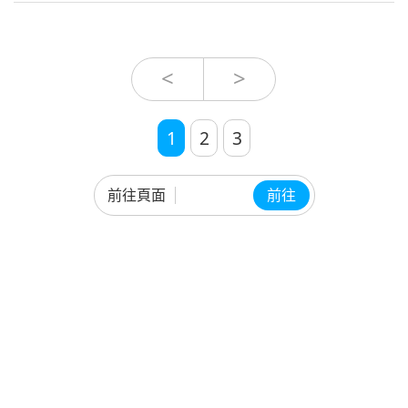
道，也已廿四年。然後他終於跟我修
行了十八年。他此生最後一個法門—
「清海主義」。 D（m）：我是十八
年前，老子叫我跳海。十八年前，那
<
>
個老子。（懂，懂，懂。）叫我跳
海。（噢！這樣子。）我修道成功
了，這個身體沒有用了
1
2
3
前往頁面
前往