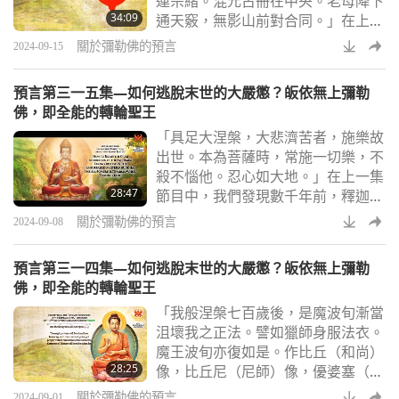
連宗緒。混元古冊在中央。老母降下
描述與我們最敬愛的清海無上師（純
34:09
通天竅，無影山前對合同。」在上一
素者）相符，她出生在一個
集節目中，我們發現了與我們所處的
關於彌勒佛的預言
2024-09-15
混亂時代有關的預言。今天，我們將
繼續探索更多關於這段時期的預言，
預言第三一五集—如何逃脫末世的大嚴懲？皈依無上彌勒
包括那些能讓我們瞥見仍可努力實現
佛，即全能的轉輪聖王
的未來的預言。在整個二○二四年，
「具足大涅槃，大悲濟苦者，施樂故
人類在科學與科技上都有了長足的進
出世。本為菩薩時，常施一切樂，不
步，尤其是在人工智慧（ＡＩ）的應
殺不惱他。忍心如大地。」在上一集
用方面。與此同時，我們共同的未來
28:47
節目中，我們發現數千年前，釋迦牟
也面臨越來越多的
尼佛（純素者）預言了當前的末法時
關於彌勒佛的預言
2024-09-08
代，也稱為正法衰頹時代。在這個時
期，人類被各方面的危險圍困：物質
預言第三一四集—如何逃脫末世的大嚴懲？皈依無上彌勒
誘惑、環境破壞、氣候變遷、經濟困
佛，即全能的轉輪聖王
難、疾病，及那些自稱誠心的宗教領
「我般涅槃七百歲後，是魔波旬漸當
袖有目的的宗教詐騙，他們對信徒說
沮壞我之正法。譬如獵師身服法衣。
謊，教導他們做與神聖教理相反的
魔王波旬亦復如是。作比丘（和尚）
事，甚至對虔信者實施性虐待。我們
28:25
像，比丘尼（尼師）像，優婆塞（男
該如何從這片黑暗中
性佛教徒）像，優婆夷（女性佛教
關於彌勒佛的預言
2024-09-01