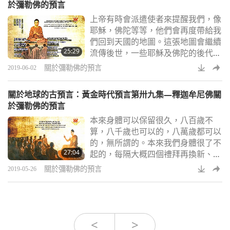
於彌勒佛的預言
這股仁慈和善的氛圍會改變一切事
上帝有時會派遣使者來提醒我們，像
物，我們將享有美好的地球。
耶穌，佛陀等等，他們會再度帶給我
們回到天國的地圖。這張地圖會繼續
25:29
流傳後世，一些耶穌及佛陀的後代或
他們的門徒中有人已經得到這張地
關於彌勒佛的預言
2019-06-02
圖，精通悠遊天地的藝術，甚至用心
靈去體驗地圖，他也可以帶我們任何
關於地球的古預言：黃金時代預言第卅九集—釋迦牟尼佛關
一位去，沒有任何困難。多數想冒險
於彌勒佛的預言
獨自進入天國的人很容易迷路，因為
本來身體可以保留很久，八百歲不
他們不知道地圖，假如你們沒有的
算，八千歲也可以的，八萬歲都可以
話，我這裡也有提供到天國的地圖。
的，無所謂的。本來我們身體很了不
27:04
起的，每隔大概四個禮拜再換新、換
血、換皮膚、換細胞，我們應該每隔
關於彌勒佛的預言
2019-05-26
三、四個禮拜，都重新再還童的，然
後可以永久再保留。所以以前我們都
是稱那個皇帝「聖王萬歲、萬歲」，
也許有啊！沒有他怎麼會這樣想到？
以前是這樣子啊！以前是可以留到萬
<
>