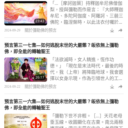
「…［摩訶迦葉］持釋迦牟尼佛僧伽
量。」在許多現代預言家中，巴西朱
梨，授與彌勒而作是言：『大師釋迦
瑟里諾‧達‧盧斯的預言被公認為是準
牟尼、多陀阿伽度、阿羅訶、三藐三
確的。他預言了一九九七年，印尼蘇
23:43
佛陀，臨涅槃時，以此法衣付囑於
門答臘的毀滅性地震，
我，令奉世尊。』」正如我們從前幾
關於彌勒佛的預言
2024-09-29
集節目中所獲悉的，釋迦牟尼佛（純
素者）預言彌勒佛（純素者）將會在
預言第三一七集—如何逃脫末世的大嚴懲？皈依無上彌勒
末法時期降臨，帶領眾生脫離苦海。
佛，即全能的轉輪聖王
為了方便將他的法脈正式傳給彌勒
「法欲滅時，女人精進，恆作功
佛，釋迦牟尼佛預言他最重要的弟子
德。」「現在是末法時代，最後的時
之一：摩訶迦葉（純素者）將會留駐
代，我（上帝）將降臨地球。我會選
於世數千年。根據佛經的記載，摩訶
26:17
擇以女身示現，作為引領世人的工
迦葉尊者會在「滅盡定
具…」「將會有一位穿著高跟鞋的女
關於彌勒佛的預言
2024-09-22
士來引領大道。」在上一集節目中，
我們介紹了中國預言家聖賢劉伯溫的
預言第三一六集—如何逃脫末世的大嚴懲？皈依無上彌勒
預言，說彌勒佛將「臨下凡，不落宰
佛，即全能的轉輪聖王
府共官員，不在皇宮為太子；不在僧
「彌勒下世不非輕。［…］天花老母
門與道院，降在寒門草堂內。」此
垂玉線。收圓顯化在古東。南北兩極
外，他還會把「金」散到各處。這些