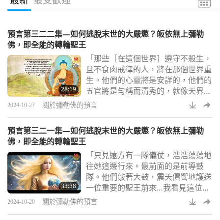
預言第三二二集—如何逃脫末世的大嚴懲？皈依無上彌勒
佛，即全能的轉輪聖王
「那些［在這個世界］遵守不殺生，
且不食肉戒律的人，將在那個世界重
生。他們的心靈將是安詳的，他們的
28:19
五官將是勻稱而清秀的，就像天界的
青年一樣令人欽佩。」在我們的系列
關於彌勒佛的預言
2024-10-27
節目中，我們已知悉備受尊崇的釋迦
牟尼佛（純素者）預言了人類在目前
預言第三二一集—如何逃脫末世的大嚴懲？皈依無上彌勒
正在經歷的末法時代，將會面臨的巨
佛，即全能的轉輪聖王
大動盪。他預言災難將會頻繁發生，
「只見遠方有一隊儀仗，浩浩蕩蕩地
惡魔將攫取許多靈魂。他宣布了充滿
往她這邊行來。最前面的是前導鼓
希望的非凡訊息：就在他的法即將滅
隊。他們敲著大鼓，震天價響地護送
盡時，最有力量的佛將會出現，指引
33:38
一位重要的聖王前來…我看見這位被
無數有情眾生抵達
護送的聖王是清海無上師！」被困在
關於彌勒佛的預言
2024-10-20
這個物質世界的靈性追尋者常常急切
地等待上帝使者的到來，使他們脫離