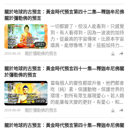
多出家僧團的宗教創始者…」神智學
的文獻進一步支持此項說法，彌勒佛
關於地球的古預言：黃金時代預言第四十二集—釋迦牟尼佛
一直以不同身份示現世人。英國神智
關於彌勒佛的預言
學家暨預言學家查爾斯 . 萊比特更斷
一切都變了，但沒人能看到，只感覺
言彌勒佛也以受尊崇的明師主耶穌基
到。有人看得到，因為一波波的加持
督降世。
力，從最高的宇宙傳來，比原本宇宙
24:21
還高，能想像嗎？是，這股加持力史
無前例，沒這麼強大過，沒這麼仁慈
關於彌勒佛的預言
2019-06-16
過，沒這麼慷慨豐沛過，因此一切都
變了，不止太陽而已。享受這股能量
關於地球的古預言：黃金時代預言四十一集—釋迦牟尼佛關
就好，享受這種知道某種東西大幅改
於彌勒佛的預言
變地球的感覺，即使我們看到的情況
當每個人的靈性都提升後，他們都會
並不是那麼正面。
吃（純）素，保護動物，保護世界的
環境，對所有眾生展現愛心。若人類
24:29
的能量每天變的更好，有愛心、和
平，崇敬上帝，當然這能量會帶來所
關於彌勒佛的預言
2019-06-09
有不可思議的現象，所有無法想像的
好事，都會發生在這世界。若我們不
關於地球的古預言：黃金時代預言第四十集—釋迦牟尼佛關
再生產肉品，不吃肉、不傷害動物，