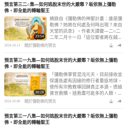
預言第三二○集—如何逃脫末世的大嚴懲？皈依無上彌勒
這種苦難，並告訴他們如何回到天國
佛，即全能的轉輪聖王
家園。我們該如何辨識誰是真正的使
摘錄自《彌勒佛的神聖計畫：誰是彌
者？古往今來，救世主、佛或基督的
勒佛？她將在何處及何時出現？來自
到來，都由能夠分辨神聖跡象的聖賢
天堂的訊息》，作者天譚靈—二○二
和先知預言過。主耶穌基督（素食
23:54
二年二月十一日「這位聖者將在越南
者）的誕生已記載在星
出現，在適當的時候，孩子們，準備
關於彌勒佛的預言
2024-10-13
好，迎接這降臨的時刻吧，彌勒佛的
示現將是全人類在短短兩年之內極大
預言第三一九集—如何逃脫末世的大嚴懲？皈依無上彌勒
的喜事。」許多一直跟隨我們最摯愛
佛，即全能的轉輪聖王
的清海無上師（純素者）修行觀音法
「彌勒佛掌管混沌元天，目前接收並
門的我們世界會的會員知曉她的真實
保護各處有因緣的修行者重返地球，
身分已經有一段時間了。然而，直到
使所有宗教教導回歸真正本源，透過
二○二四年七月十四日，師父才終於
30:28
普世救贖，拯救盡可能多的人類，殊
公開證實她確實是
勝輝煌的盛會將決定誰能成佛。將所
關於彌勒佛的預言
2024-10-06
有宗教合而為一。根據功德舉行考
試，選拔佛與聖人。開創新時代，將
預言第三一八集—如何逃脫末世的大嚴懲？皈依無上彌勒
壞人轉變為好人，保護有情眾生的生
佛，即全能的轉輪聖王
命，持有全能天父不可思議的力