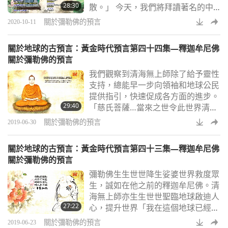
28:30
散。」 今天，我們將拜讀著名的中
功。在他的《香巴拉》一書中，受人
國先知聖賢劉伯溫的《燒餅歌》中，
尊敬的俄羅斯考古
關於彌勒佛的預言
2020-10-11
有關彌勒佛轉世到地球，並展開偉大
救贖的「萬法歸宗」預言。「萬法歸
關於地球的古預言：黃金時代預言第四十四集—釋迦牟尼佛
宗」，意指「萬法回歸本源」，這段
關於彌勒佛的預言
預言的獨特之處在於內容討論到，這
我們觀察到清海無上師除了給予靈性
位大聖人是當來佛降世，這位當來佛
支持，總能早一步向領袖和地球公民
在佛教中被尊為彌勒佛。這則預言是
提供指引，快速促成各方面的進步。
劉伯溫寫的。然而內容似乎源自《龍
29:40
「慈氏菩薩…當來之世令此世界清淨
華經》這本書，據說
莊嚴」透過詳察與內在理解，我們深
關於彌勒佛的預言
2019-06-30
信清海無上師是預言裡的彌勒佛化
身，以前所未有的方式來此淨化改善
關於地球的古預言：黃金時代預言第四十三集—釋迦牟尼佛
世界。「彌勒佛弟子…多聞廣學，守
關於彌勒佛的預言
護法藏 ，行於禪定」 「得離諸欲，
彌勒佛生生世世降生娑婆世界救度眾
如鳥出殼」
生，誠如在他之前的釋迦牟尼佛。清
海無上師亦生生世世聖臨地球啟迪人
27:22
心，提升世界「我在這個地球已經很
久很久了，當過帝王、皇后、以及許
關於彌勒佛的預言
2019-06-23