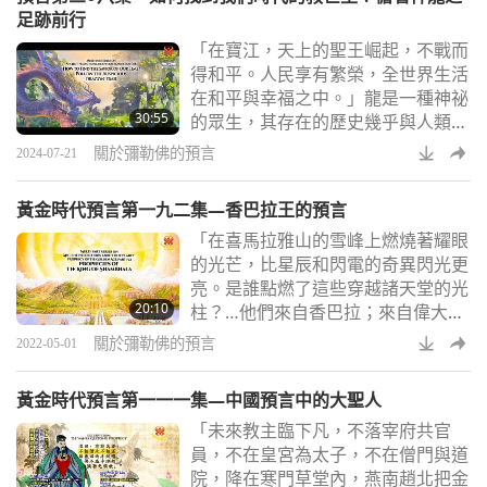
升級，研究顯示，極端聖嬰臨界點可
足跡前行
能已經達到，我們的湖泊正在變暖，
「在寶江，天上的聖王崛起，不戰而
走向不歸路。根據歐盟哥白尼氣候變
得和平。人民享有繁榮，全世界生活
遷服務機構的數據，二○二四年六月
在和平與幸福之中。」龍是一種神祕
創下了最熱的六月紀錄。七月底，地
30:55
的眾生，其存在的歷史幾乎與人類歷
球經歷了科學家有紀
史一樣悠久，世界各地的各種文化
關於彌勒佛的預言
2024-07-21
中，都有許多與龍相關的傳說和故
事。他們通常代表的品質有高貴、神
黃金時代預言第一九二集—香巴拉王的預言
祕的力量、勢不可擋的力量、吉祥、
「在喜馬拉雅山的雪峰上燃燒著耀眼
榮耀和成功。在東方文化中，龍在幾
的光芒，比星辰和閃電的奇異閃光更
個世紀以來，尤其是統治者的象徵。
亮。是誰點燃了這些穿越諸天堂的光
只有統治者才有特權用龍印和穿著繡
20:10
柱？…他們來自香巴拉；來自偉大來
有龍的衣服。根據東方生肖的說法，
臨者之塔。彌勒佛來了。」香巴拉在
龍年出生的人富有魅力
關於彌勒佛的預言
2022-05-01
梵語中意為「快樂和平之源」，這是
神秘的神聖王國，據說存在於中亞某
黃金時代預言第一一一集—中國預言中的大聖人
處，可能在西藏喜馬拉雅山的岡仁波
「未來教主臨下凡，不落宰府共官
齊峰以北。幾個世紀以來，眾多充滿
員，不在皇宮為太子，不在僧門與道
興趣的學者和探險家都嘗試找到或前
院，降在寒門草堂內，燕南趙北把金
往這處難以捉摸之地，但大多沒有成