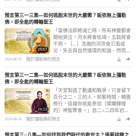
徒）像。」在上一集節目中，我們獲
悉釋迦牟尼佛（純素者）在數千年前
預言第三一三集—如何逃脫末世的大嚴懲？皈依無上彌勒
圓寂之前，曾就末法時代自然環境和
佛，即全能的轉輪聖王
氣候的惡化發出過嚴正警告。「當佛
「當佛法即將滅亡時，所有神靈都會
法即將滅亡時，所有神靈都會開始哭
開始哭泣。河水將會枯竭，五穀將會
泣。河水將會枯竭，五穀將會不熟。
不熟。［…］浩瀚的河流會氾濫成
［…］浩瀚的河流會氾濫成災，失去
25:07
災，失去與自然循環的和諧，然而人
與自然循環的和諧，
們不會注意到，也不會感到擔憂。極
關於彌勒佛的預言
2024-08-25
端的氣候很快就會被視為理所當
然。」在上一集節目中，我們重點列
預言第三一二集—如何逃脫末世的大嚴懲？皈依無上彌勒
舉了一些自二○二四年初以來世界各
佛，即全能的轉輪聖王
地發生的嚴重災難，包括奇怪的閃
「天堂製造了動盪和戰爭，只會留下
電、雲和大風現象。一些令人不安的
百分之二、三的人。抓緊時間，精進
天氣事件影像讓我們不寒而慄。也讓
修行，這樣你就能參加［燦爛輝煌
我們想起了不同時代、不同地點和不
29:23
的］神聖聚會。」自二○二四年初以
同文化中不同的聖人、賢者
來，世界各地的人們不斷經歷著越來
關於彌勒佛的預言
2024-08-18
越不穩定的天氣狀況、極端的溫度和
毀滅性的災難。隨著全球暖化的持續
預言第三○八集—如何找到我們時代的救世主？循著祥龍之