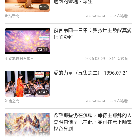
遇到的靈魂、眾生
2021.09.26
隨時都願意分享。在這充滿挑戰的物質世界裡，無論
5:29
我能用什麼方式幫助你們，我都會去做。這一點，你
焦點新聞
2026-08-09
332
次觀看
30:40
們是知道的。即使你們見不到我，我也一直都在，時
師徒之間
2021-10-10
6876
次觀看
預言第四一三集：與救世主喚醒真愛
時刻刻與你們一起工作。除了我自己的工作以外，我
化解災難
佛山的故事（二集之一）
們都在做著同樣的工作。我永遠愛你們。我們永遠是
2021.08.15
32:19
最好的朋友。永遠的摯友。
關於地球的古預言
2026-08-09
361
次觀看
23:23
現在，魔羅之王也對你們和我們的工作留下了非常深
師徒之間
2021-10-08
11195
次觀看
愛的力量（五集之二） 1996.07.21
刻的印象。
而且他也讚美我，他完全不反對我。他
靈性的字母（七集之一）
說，根據他的報告，裡面是這樣寫的：「他向我的工
2006.01.07
32:43
作臣服，因為您值得。」
我非常、非常感謝他。
師徒之間
2026-08-09
324
次觀看
31:49
我也感謝上帝。
我總是為我生命中每件大大小小的事
師徒之間
2021-10-01
7730
次觀看
希望那些仍在沉睡，等待主耶穌的人
感謝上帝。不論我吃什麼、喝什麼，甚至連那樣的小
會明白他早已在此，並可在無上師電
在貴國保有智慧與和平（三集之一）
視台見到
事也總依照上帝的命令，上帝的旨意。
我不會在沒有
2021.09.20-22
3:05