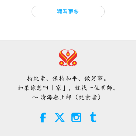
上帝的允許與指示下做任何事情，即使我們是同一體
焦點新聞
2026-08-08
850
次觀看
27:40
觀看更多
的。但在我的靈魂、在我的心裡，我永遠記得上帝是
師徒之間
2021-09-28
6923
次觀看
世界各地純素趨勢新聞，二○二六年
至高無上的，上帝是最偉大的，上帝是父母，是獨一
四至六月（二集之一）
支持優秀領導者建立快樂和平的世界
無二的，是所有眾生唯一的父母，也是我唯一的父
（二集之一） 2021.09.16
3:40
母。
請時時刻刻都要記得感謝上帝、依靠上帝、相信
短片
2026-08-08
324
次觀看
35:13
上帝，若你做得到，任何時候都遵循上帝的指引。
師徒之間
2021-09-26
7109
次觀看
世界各地純素趨勢新聞，二○二六年
很多次，上帝對我說話。祂叫我：「心愛的女兒」，
四至六月（二集之二）
為何好人在這世界會受苦？（六集之
更早以前，祂就這樣叫我，遠在我們合而為一之前。
持純素、保持和平、做好事。
一） 2021.09.03
4:58
而那總是讓我熱淚盈眶。那總是讓我覺得：「我的上
如果你想回「家」，就找一位明師。
短片
2026-08-08
286
次觀看
27:30
帝，我的上帝，我竟如此珍貴嗎？我竟如此被愛、如
～ 清海無上師（純素者）
師徒之間
2021-09-20
10897
次觀看
此蒙福。我竟是上帝的女兒。」在這世上，沒有任何
愛的力量（五集之一） 1996.07.21
禮物比這些話語更珍貴，上帝稱呼我的這些話：「心
復仇永遠不會帶來和平（五集之一）
2021.08.29
愛的女兒，心愛的女兒，妳做得很好。心愛的女兒，
38:08
妳是被愛的，妳是被福佑的，而且妳被世人所崇
師徒之間
2026-08-08
872
次觀看
29:44