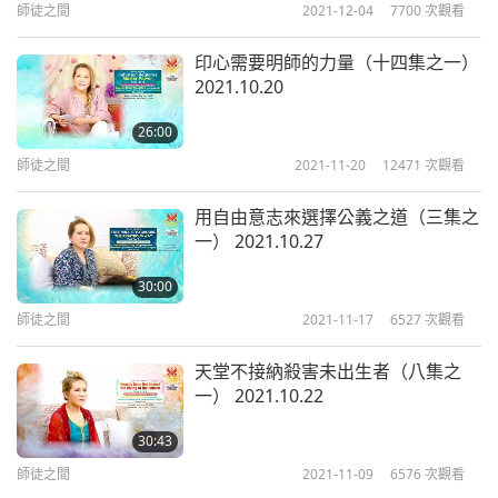
世界確實有很好的影響力，若我們不想說是很大的影
師徒之間
2021-12-04
7700
次觀看
響。否則，這個世界恐怕早就被毀滅了。
所以請繼續
印心需要明師的力量（十四集之一）
你們充滿愛的打坐修行。請繼續你們強而有力、充滿
2021.10.20
愛心、關懷且有強大能量的觀音法門修行，並相信師
26:00
父的力量，祂隨時與你們同在，並會盡一切所能地幫
師徒之間
2021-11-20
12471
次觀看
助你們。
用自由意志來選擇公義之道（三集之
還有你們的愛，你們的精進修行，你們真誠地相信三
一） 2021.10.27
位一體，上帝、Ｔｉｍ Ｑｏ Ｔｕ和耶穌基督，上帝
30:00
之子…其實他們兩位都是真正的上帝之子。
就像老子
師徒之間
2021-11-17
6527
次觀看
所說：道生一，一生二。從二又生出更多更多，於是
萬物便從這創造中誕生，從宇宙之中這最偉大的誕生
天堂不接納殺害未出生者（八集之
一） 2021.10.22
而生。
如果沒有上帝之子，沒有這兩位上帝之子，這
裡就沒有人能夠誕生。沒有人能夠得到寬恕。沒有人
30:43
能夠被提昇到聖人等級。
而這個星球上的聖人越少，
師徒之間
2021-11-09
6576
次觀看