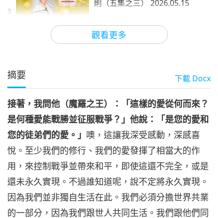
則（五集之三） 2026.05.15
3
35:30
觀看更多
師徒之間
2026-06-02
4853
次觀看
魔羅之王分享物質世界的十條法
則（五集之四） 2026.05.15
摘要
下載
Docx
4
34:28
接著，我問他（魔羅之王）：「這樣的愛從何而來？
師徒之間
2026-06-03
4609
次觀看
是何種愛能戰勝並征服戰爭？」他說：「是您的愛和
魔羅之王分享物質世界的十條法
您的徒弟們的愛。」
噢，這讓我深受感動，深感喜
則（五集之五） 2026.05.15
5
悅。至少我們的修行、我們的愛發揮了相當大的作
35:21
用，來控制戰爭並帶來和平，即使這還不完全，或是
師徒之間
2026-06-04
4358
次觀看
還未永久實現。不過誰知道呢，說不定將永久實現。
因為我們並非獨自生活在此。我們必須分擔世界共業
的一部分，因為我們跟世人共同生活。我們跟他們同