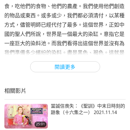
食，吃他們的食物、他們的農產。我們使用他們創造
的物品或東西。或多或少，我們都必須清付，以某種
方式，儘管明師已經代付了最多。這個世界，正如中
國的聖人們所說，世界是一個最大的染缸。意指它是
一座巨大的染料池。而我們看得出這個世界並沒有為
我們準備多少繽紛的染料。盡是黑色、褐色。這就是
業力，它主宰了地球的命運，並令人人受苦。人們看
閱讀更多
見了，卻不願改變，或是沒有足夠的力量去改變。
我只是隨興說出我記得的，因為這場對話並不總是圍
相關影片
繞一個主題，而是有時話題會跳來跳去，或是會冒出
一些相關的話題。這無關緊要，我只是告訴你們，我
當誠信喪失：《聖訓》中末日時刻的
認為你們應該知道的，或是我被允許告訴你們的。所
跡象（十六集之一） 2021.11.14
以
我只是想告訴你們，你們的愛、我們的愛，在這個
25:01