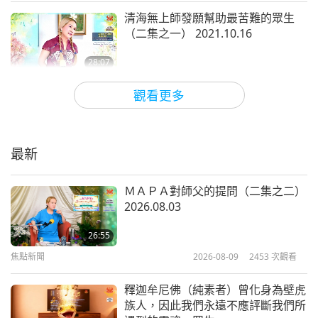
黑暗就越猖狂，無論是誰碰巧在這星球上，都要承受
清海無上師發願幫助最苦難的眾生
更多苦難，甚至就算沒有肉身，即使只是以靈體存在
（二集之一） 2021.10.16
也一樣。所以，上帝當然是至高無上、最慈悲與最寬
28:07
恕的。我們永遠、永遠、永遠感謝全能的上帝。我們
師徒之間
2021-11-07
9688
次觀看
觀看更多
對上帝，對我們的ＭａＰａ的感激永遠不夠。我們最
政府應該保護生命並且提倡純素主義
偉大的父母，也是唯一的父母。
（八集之一） 2021.10.11
我也很感謝你們，我的上帝的弟子們，因為你們一直
最新
29:06
為這個星球貢獻偉大、愛、包容、毅力與祝福。我感
師徒之間
2021-10-30
5769
次觀看
ＭＡＰＡ對師父的提問（二集之二）
謝你們。我要感謝無上師電視台的工作人員們，團隊
2026.08.03
真正的聖戰（十四集之一）
成員們，那些內部的成員們，也包括遠端的成員們。
2021.10.04
26:55
我真的深深地感謝你們。我很高興能有你們。我很高
焦點新聞
2026-08-09
2453
次觀看
29:21
興你們的奉獻是如此純淨，而且你們對仍在黑暗中徘
師徒之間
2021-10-16
9088
次觀看
徊的眾生有如此多的關心與愛心。我非常、非常、非
釋迦牟尼佛（純素者）曾化身為壁虎
族人，因此我們永遠不應評斷我們所
常地感謝你們。而任何我可以與你們分享的功德，我
萬事不離正義公理 （六集之一）