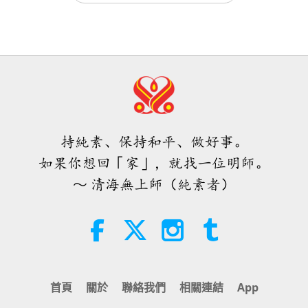
焦點新聞
2023-10-09
5594
次觀看
焦點新聞
那些與內在師父力量相連接的人，往
往會在他們所做的一切中發現奇蹟
38:07
焦點新聞
2026-08-05
262
次觀看
4:40
焦點新聞
2023-11-12
6103
次觀看
伊斯蘭的水資源道德觀：摘自《聖
訓》（二集之一）
這就是為何觀音法門是最高的法門，
持純素、保持和平、做好事。
因為它是對生命根本實相的直接經驗
22:27
如果你想回「家」，就找一位明師。
智慧之語
2026-08-05
259
次觀看
3:43
～ 清海無上師（純素者）
焦點新聞
2024-07-11
5431
次觀看
不只是鈣質：塑造骨骼健康的日常習
慣
觀音法門—喚醒內在的愛力
21:56
健康生活
2026-08-05
299
次觀看
1:47
首頁
關於
聯絡我們
相關連結
App
短片
2020-11-11
73900
次觀看
月球：我們明亮的天體夥伴（二集之