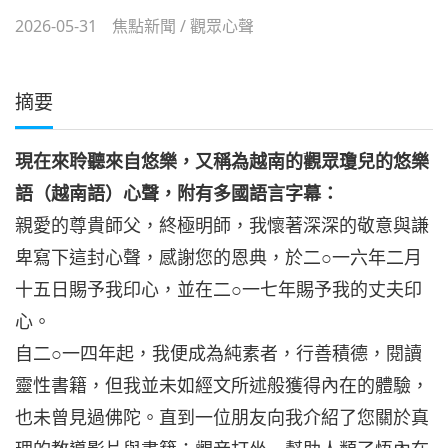
2026-05-31
焦點新聞
/
觀眾心聲
摘要
現在來聆聽來自悠樂，又稱為越南的觀眾瓊兒的悠樂
語（越南語）心聲，附有多國語言字幕：
親愛的尊貴師父，終極明師，我懷著深深的敬意與謙
卑寫下這封心聲，感謝您的恩典，於二○一六年二月
十五日賜予我印心，並在二○一七年賜予我的丈夫印
心。
自二○一四年起，我便成為純素者，行善積德，閱讀
靈性書籍，但我並未如經文所述般獲得內在的體驗，
也未曾見過佛陀。直到一位朋友向我介紹了您關於真