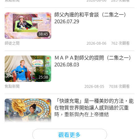
焦點新聞
2026-08-06
285
次觀看
26:14
師徒之間
2018-01-22
9294
次觀看
師父內邊的和平會談（二集之一）
2026.07.29
真正的工作是打坐（二集之一）
2013.08.08 法國
38:45
師徒之間
2026-08-06
762
次觀看
33:21
師徒之間
2017-11-05
8981
次觀看
ＭＡＰＡ對師父的提問（二集之一）
2026.08.03
任何人不遵守戒律，在物質與靈性上
都沒有做好準備的人，將不會在淨化
25:38
過程中活下來
焦點新聞
2026-08-05
7038
次觀看
2:51
焦點新聞
2023-10-16
18855
次觀看
「快速充電」是一種美妙的方法，能
在物質世界開始讓人感到過於沉重
記得打坐的神聖重要性和五聖號的力
時，重新與內在上帝連結
量
3:46
焦點新聞
2026-08-05
1186
次觀看
3:58
觀看更多