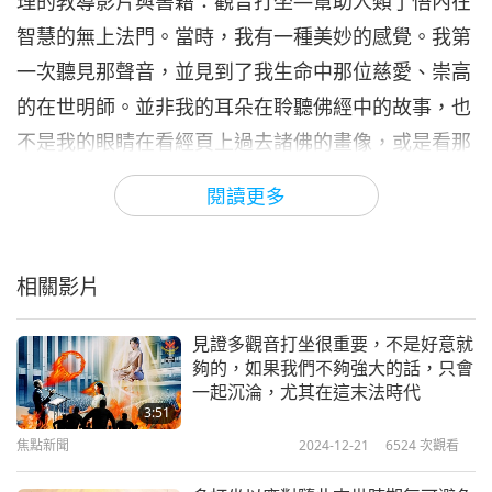
理的教導影片與書籍：觀音打坐—幫助人類了悟內在
智慧的無上法門。當時，我有一種美妙的感覺。我第
一次聽見那聲音，並見到了我生命中那位慈愛、崇高
的在世明師。並非我的耳朵在聆聽佛經中的故事，也
不是我的眼睛在看經頁上過去諸佛的畫像，或是看那
些模仿尊貴佛像的塑像。
閱讀更多
而您曾說，修習您傳授印心的觀音禪定者，必定能在
今生獲得解脫。尊貴的師父，我永遠珍惜印心的那一
天，那個您曾說過「在古代這被稱為洗禮」的神聖日
相關影片
子。我彷彿重生一般，享受著美好的生活，修習無上
見證多觀音打坐很重要，不是好意就
法門，了悟內在智慧。從那一天起直到現在，我和丈
夠的，如果我們不夠強大的話，只會
夫確實一直生活在「您—無上明師的庇護下」。每
一起沉淪，尤其在這末法時代
3:51
天，無上師電視台二十四小時播放，我隨時準備並經
焦點新聞
2024-12-21
6524
次觀看
常參與推廣純素飲食活動中的烹飪純素食，這些純素