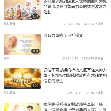
飲食美味、易於烹飪、又有益健康。
多打坐以應對隨此末世時期無可避免
地會出現來自負面力量的猛烈波濤之
我希望人類能迅速覺醒，轉向純素飲食以拯救自身與
活動
地球。我希望他們能清楚看見您在過去多年為拯救環
4:47
境與人類靈魂所做的犧牲，以及您此刻那迫切而熱切
焦點新聞
2024-09-06
143984
次觀看
的呼籲。我恭敬地祝願您身體安康，並願您永遠受到
最有力量的每日祈禱文
最強大至高的力量的保護。我真誠地永遠感謝您。謹
此致意，瓊兒 來自悠樂（越南）
1:31
短片
2023-12-18
1355940
次觀看
虔誠的瓊兒，感謝您的心聲。
這個不可思議的祈禱文擁有強大的力
師父有則充滿愛意的訊息給您：
「溫柔的瓊兒，觀音
量，其加持力將降臨於所有念誦並相
打坐印心是任何人能獲得的最深邃的福佑。你能夠珍
信它的眾生
2:50
惜這份恩典，並意識到自己所受的賜予，這很好。真
焦點新聞
2024-04-30
12286
次觀看
摯的感恩能讓上帝的恩典更深地觸及我們，因為這正
是真正臣服和領悟真理的態度。請繼續精進修行，因
這個終極祈禱文對於那些真誠、純
潔、信靠全能上帝恩典的人來說，是