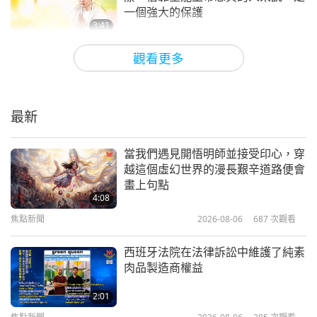
為這個世界迫切需要光明。身為修行者，我們必須成
一個強大的保護
為那道光，因此打坐和祈禱是我們最重要的工作。感
3:41
謝你成為一位優秀的修行者，並竭盡所能幫助拯救世
焦點新聞
2024-07-23
6274
次觀看
觀看更多
界。願你和堅韌的悠樂（越南）人民永遠體驗到上帝
打坐是防護罩 2020.09.02
完美之愛指引人生的喜悅。送上滿滿的愛和大大的擁
抱。」
最新
29:33
師徒之間
2020-10-18
30458
次觀看
當我們遇見開悟明師並接受印心，穿
越這個虛幻世界的漫長艱辛道路便會
多打坐就是幫助自己和世界（二集之
畫上句點
一） 2020.11.21
4:08
焦點新聞
2026-08-06
687
次觀看
30:08
師徒之間
2022-12-16
7136
次觀看
西班牙法院在法律訴訟中維護了純素
肉品製造商權益
打坐很重要（四集之一）
2013.07.17 法國
2:01