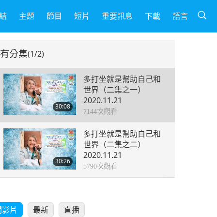
結
主題
節目
短片
重要訊息
下載
語言
有分集
(1/2)
多打坐就是幫助自己和
世界（二集之一）
2020.11.21
30:08
7144
次觀看
多打坐就是幫助自己和
世界（二集之二）
2020.11.21
30:26
5790
次觀看
關影片
最新
直播