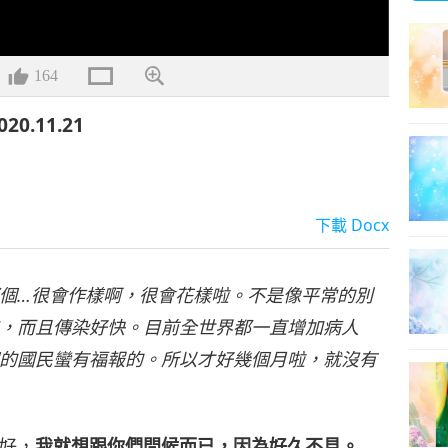
164
.11.21
下載
Docx
個…很會作樣啊，很會花樣啦。不是像平常的別
，而且傳染好快。目前全世界都一直增加病人
的國民蠻有福報的。所以才好幾個月啦，就沒有
好，
我就想跟你們問候而已，因為好久不見。