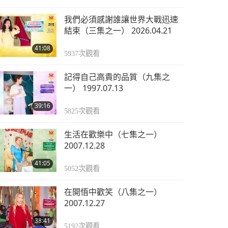
我們必須感謝誰讓世界大戰迅速
結束（三集之一） 2026.04.21
41:08
5937
次觀看
記得自己高貴的品質（九集之
一） 1997.07.13
39:16
5825
次觀看
生活在歡樂中（七集之一）
2007.12.28
41:05
5052
次觀看
在開悟中歡笑（八集之一）
2007.12.27
38:41
5192
次觀看