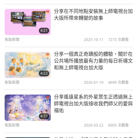
一下。我感覺到了。不喜歡那感覺。於是，我告訴已
故的父親，當時他出現在我的內在體驗中，彷彿是來
分享在不同地點安裝無上師電視台加
大版所帶來轉變的故事
幫忙的。而因為他正開著我乘坐的車，所以我請他加
速，好把那個魔鬼甩在後頭，而我也能順利回到肉
4:21
身。我打開電視，重新播放無上師電視台，好讓自己
焦點新聞
2025-10-11
7273
次觀看
能安然休息。從那天起，我每天都伴著無上師電視台
分享一個真正奇蹟般的體驗，關於在
加大版入睡。鬼魂也不再打擾我了。
公共場所播放最有力量的每日祈禱文
和無上師電視台加大版
感謝師父和無上師電視台團隊提供這強大的保護工
4:22
具。全球純素主義和無上師電視台加大版都會嚇退所
焦點新聞
2026-01-19
4699
次觀看
有那些入侵者並淨化地球的氣氛。滿懷深深感恩！來
分享遙遠星系的外星眾生正透過無上
自秘魯的胡安娜
師電視台加大版接收我們師父的愛與
福佑
4:37
機敏的胡安娜，感謝您分享這段體驗，或許能幫助他
焦點新聞
2026-03-22
6905
次觀看
人更充分運用無上師電視台加大版所散發的最美光芒