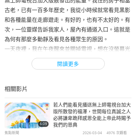
無上師電視台加大版散發出的能量。我住的房子相當
古老，已有一百多年歷史，我從小時候就常看見黑影
和各種能量在走廊遊走。有好的，也有不太好的。有
次，一位靈媒告訴我家人，屋內有通道入口。這就是
為何有那麼多動靜及看見各種眾生的原因。
一天夜裡，我在午夜醒來並關掉電視，想在沒螢幕光
的情況下睡覺。再次入睡後，我離開了身體。看到一
閱讀更多
個內在景象，起初是一位美麗的眾生，他自稱是地心
人。他告訴我有關他住的地方，隨著他的描述，我看
見那裡，於是對他說：「你告訴我的，我看見了。」
相關影片
他給了我一顆祖母綠寶石。在心靈感應對話結束時，
若人們能看見播送無上師電視台加大
他清楚地告訴我：「我們那裡全都是純素者。」
版所散發的福澤，世間每位真誠之人
突然間，我被帶離那個內在體驗，而在返回身體回到
必將謙卑跪拜感恩全能上帝此時賜予
6:09
我們的恩典
物質界的過程中，有個惡魔碰了我的肩膀，像是捏了
焦點新聞
2026-03-04
4976
次觀看