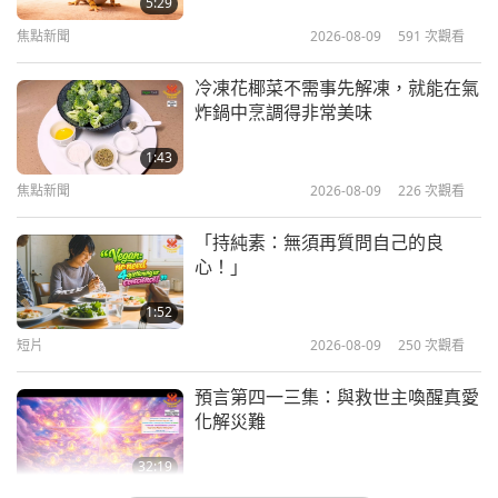
5:29
焦點新聞
2026-08-09
591
次觀看
3:36
焦點新聞
2022-08-26
14914
次觀看
冷凍花椰菜不需事先解凍，就能在氣
炸鍋中烹調得非常美味
那些充滿愛心的人知道，外星人能夠
以多種方式幫助我們
1:43
焦點新聞
2026-08-09
226
次觀看
3:03
焦點新聞
2025-05-21
3170
次觀看
「持純素：無須再質問自己的良
心！」
分享來自仙女座的兄弟們和太空的白
色兄弟會的訊息
1:52
短片
2026-08-09
250
次觀看
4:04
焦點新聞
2025-05-20
3708
次觀看
預言第四一三集：與救世主喚醒真愛
化解災難
見證我們正受到來自其他世界許多有
形和隱形眾生的極大幫助
32:19