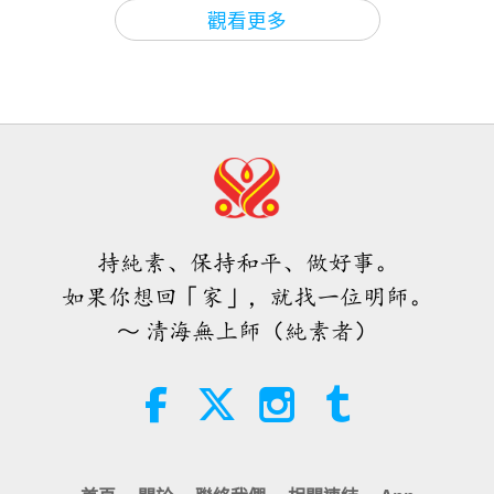
關於地球的古預言
2026-08-09
642
次觀看
3:25
觀看更多
焦點新聞
2025-04-17
3978
次觀看
愛的力量（五集之二） 1996.07.21
無數星際眾生總是試圖幫助我們，因
為他們擔憂地球上的所有人類
32:43
師徒之間
2026-08-09
658
次觀看
3:27
焦點新聞
2025-04-12
4184
次觀看
希望那些仍在沉睡，等待主耶穌的人
會明白他早已在此，並可在無上師電
分享與外星人和幽浮的經歷—希望人
視台見到
持純素、保持和平、做好事。
類儘快覺醒，重新加入慈愛的宇宙社
3:05
區
如果你想回「家」，就找一位明師。
焦點新聞
2026-08-08
965
次觀看
5:07
～ 清海無上師（純素者）
焦點新聞
2023-02-25
5682
次觀看
世界各地純素趨勢新聞，二○二六年
四至六月（二集之一）
外星人協助地球生存：降低病毒的傷
害並提供拯救地球的最佳辦法
3:40
短片
2026-08-08
405
次觀看
3:38