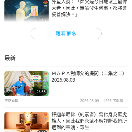
與力量。願您和深富靈性的秘魯永遠安住於全能上帝
外星人說：「師父是今日地球上最偉
大者，因此，無論發生何事，都將會
永恆的愛中。在宇宙智慧中，無上師電視台團隊
妥善解決。」
附註，師父給您以下這段甜美回覆：
「高尚的胡安
3:50
娜，感謝你成為如此勇敢又優秀的上帝門徒。你生活
焦點新聞
2025-04-18
5680
次觀看
觀看更多
在一個熱鬧的家宅，並將那些否定眾生驅逐出去，讓
振奮人心的訊息：無上師電視台對地
美好和光明如今充盈你的家。做得好。無上師電視台
球和其他星球的觀眾們產生能量影響
加大版的力量遍及四方。或許會有更多友善的外星人
最新
5:38
造訪我們的世界，若這個星球成為仁慈之地。那獲贈
焦點新聞
2023-04-18
8822
次觀看
ＭＡＰＡ對師父的提問（二集之二）
的祖母綠寶石在你與那位高等外星朋友之間形成了連
2026.08.03
見證無上師電視台發出無量光加持世
結。願你和所有優雅的秘魯人都成為高貴的純素者並
界的每一個角落
26:55
享有天堂無盡的恩賜。非常愛你。」
焦點新聞
2026-08-09
4668
次觀看
3:39
焦點新聞
2022-11-06
11449
次觀看
釋迦牟尼佛（純素者）曾化身為壁虎
族人，因此我們永遠不應評斷我們所
見證播放無上師電視台的光拯救亡靈
遇到的靈魂、眾生
上天堂並能提昇世界能量水平