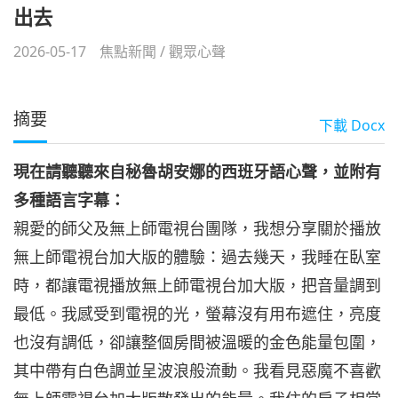
出去
2026-05-17
焦點新聞
/
觀眾心聲
摘要
下載
Docx
現在請聽聽來自秘魯胡安娜的西班牙語心聲，並附有
多種語言字幕：
親愛的師父及無上師電視台團隊，我想分享關於播放
無上師電視台加大版的體驗：過去幾天，我睡在臥室
時，都讓電視播放無上師電視台加大版，把音量調到
最低。我感受到電視的光，螢幕沒有用布遮住，亮度
也沒有調低，卻讓整個房間被溫暖的金色能量包圍，
其中帶有白色調並呈波浪般流動。我看見惡魔不喜歡